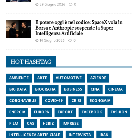
29 Giugno 2026
0
Il potere oggi è nel codice: SpaceX vola in
Borsa e Anthropic sospende la Super
Intelligenza Artificiale
14 Giugno 2026
0
HOT HASHTAG
AMBIENTE
ARTE
AUTOMOTIVE
AZIENDE
BIG DATA
BIOGRAFIA
BUSINESS
CINA
CINEMA
CORONAVIRUS
COVID-19
CRISI
ECONOMIA
ENERGIA
EUROPA
EXPORT
FACEBOOK
FASHION
FILM
GAS
H2BIZ
IMPRESE
INTELLIGENZA ARTIFICIALE
INTERVISTA
IRAN