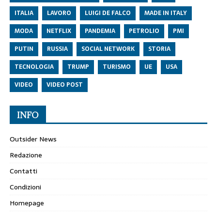
ITALIA
LAVORO
LUIGI DE FALCO
MADE IN ITALY
MODA
NETFLIX
PANDEMIA
PETROLIO
PMI
PUTIN
RUSSIA
SOCIAL NETWORK
STORIA
TECNOLOGIA
TRUMP
TURISMO
UE
USA
VIDEO
VIDEO POST
INFO
Outsider News
Redazione
Contatti
Condizioni
Homepage