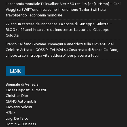
l’economia mondialeTalkwalker Alert: 50 results for [turismo] – Canil
Viaggi
su
SWIFTonomics: come il fenomeno Taylor Swift sta
travolgendo l’economia mondiale
22 anni in carcere da innocente. La storia di Giuseppe Gulotta –
BLOG
su
22 anni in carcere da innocente. La storia di Giuseppe
Gulotta
Franco Califano Giovane: Immagini e Aneddoti sulla Gioventù del
Celebre Artista - GOSSIP ITALIA24
su
Cosa resta di Franco Califano,
un poeta con “troppa vita addosso” per piacere a tutti
LINK
Biennale di Venezia
Cassa Depositi e Prestiti
Christian Dior
GIANO Automobili
Giovanni Soldini
H2biz
Luigi De Falco
Uomini & Business