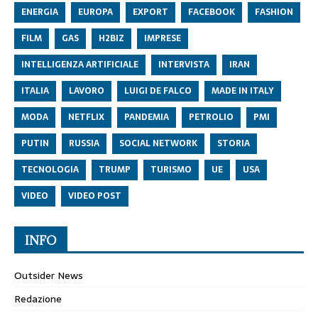
ENERGIA
EUROPA
EXPORT
FACEBOOK
FASHION
FILM
GAS
H2BIZ
IMPRESE
INTELLIGENZA ARTIFICIALE
INTERVISTA
IRAN
ITALIA
LAVORO
LUIGI DE FALCO
MADE IN ITALY
MODA
NETFLIX
PANDEMIA
PETROLIO
PMI
PUTIN
RUSSIA
SOCIAL NETWORK
STORIA
TECNOLOGIA
TRUMP
TURISMO
UE
USA
VIDEO
VIDEO POST
INFO
Outsider News
Redazione