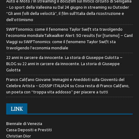
Auto e Moto / In streaming il docufilm sul mitico circuito di Senigallia
- Lo sport della Vallesina
su
Dal 24 giugno in streaming su Outsider
“Gli anni folli della velocità”, il film sull’Italia della ricostruzione e
dell’ottimismo
SWIFTonomics: come il fenomeno Taylor Swift sta travolgendo
l’economia mondialeTalkwalker Alert: 50 results for [turismo] – Canil
Viaggi
su
SWIFTonomics: come il fenomeno Taylor Swift sta
travolgendo l’economia mondiale
22 anni in carcere da innocente. La storia di Giuseppe Gulotta –
BLOG
su
22 anni in carcere da innocente. La storia di Giuseppe
Gulotta
Franco Califano Giovane: Immagini e Aneddoti sulla Gioventù del
Celebre Artista - GOSSIP ITALIA24
su
Cosa resta di Franco Califano,
un poeta con “troppa vita addosso” per piacere a tutti
LINK
Biennale di Venezia
Cassa Depositi e Prestiti
Christian Dior