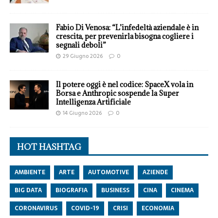
Fabio Di Venosa: “L’infedeltà aziendale è in
crescita, per prevenirla bisogna cogliere i
segnali deboli”
29 Giugno 2026
0
Il potere oggi è nel codice: SpaceX vola in
Borsa e Anthropic sospende la Super
Intelligenza Artificiale
14 Giugno 2026
0
HOT HASHTAG
AMBIENTE
ARTE
AUTOMOTIVE
AZIENDE
BIG DATA
BIOGRAFIA
BUSINESS
CINA
CINEMA
CORONAVIRUS
COVID-19
CRISI
ECONOMIA