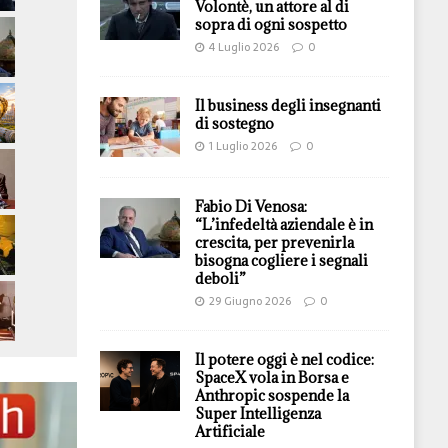
Volontè, un attore al di
sopra di ogni sospetto
4 Luglio 2026
0
Il business degli insegnanti
di sostegno
1 Luglio 2026
0
Fabio Di Venosa:
“L’infedeltà aziendale è in
crescita, per prevenirla
bisogna cogliere i segnali
deboli”
29 Giugno 2026
0
Il potere oggi è nel codice:
SpaceX vola in Borsa e
Anthropic sospende la
Super Intelligenza
Artificiale