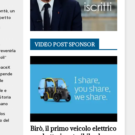
lontè, un
spetto
i
à
VIDEO POST SPONSOR
revenirla
oli”
SpaceX
ospende
le
le e
Storia
mano
los
o del
Birò, il primo veicolo elettrico