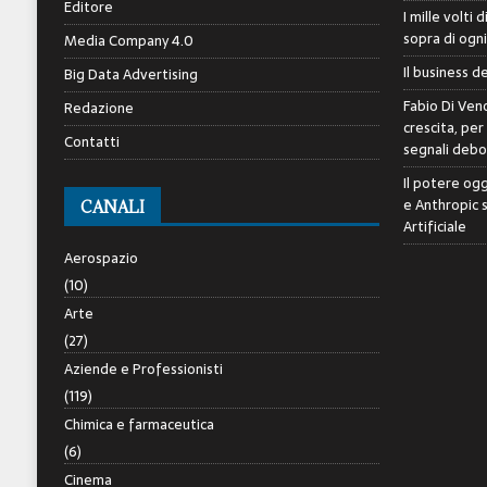
Editore
I mille volti 
sopra di ogn
Media Company 4.0
Il business d
Big Data Advertising
Fabio Di Veno
Redazione
crescita, per
Contatti
segnali debol
Il potere ogg
e Anthropic 
CANALI
Artificiale
Aerospazio
(10)
Arte
(27)
Aziende e Professionisti
(119)
Chimica e farmaceutica
(6)
Cinema