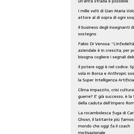
un’altra strada è possibile
: SpaceX vola in Borsa e Anthropic sospende la Super Intelligenza Artificiale
I mille volti di Gian Maria Vo
attore al di sopra di ogni so
Il business degli insegnanti d
 e morto nell’era digitale. Il tempo si era dimenticato di Gillo Dorfles e lui
sostegno
Fabio Di Venosa: “L’infedelt
aziendale è in crescita, per p
bisogna cogliere i segnali deb
Il potere oggi è nel codice: 
vola in Borsa e Anthropic s
la Super Intelligenza Artificia
Clima impazzito, crisi cultura
guerre? E’ già successo, è la 
della caduta dell’Impero Ro
La rocambolesca fuga di Car
Ghosn, il latitante più famos
mondo che oggi fa il coach
motivazionale