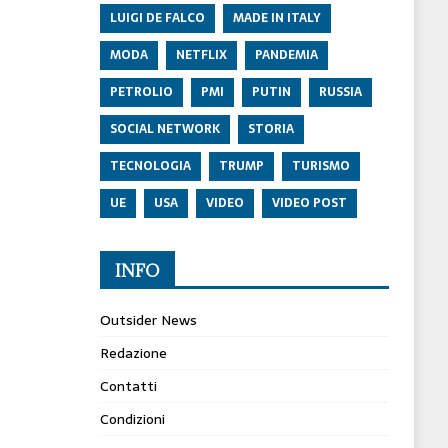
LUIGI DE FALCO
MADE IN ITALY
MODA
NETFLIX
PANDEMIA
PETROLIO
PMI
PUTIN
RUSSIA
SOCIAL NETWORK
STORIA
TECNOLOGIA
TRUMP
TURISMO
UE
USA
VIDEO
VIDEO POST
INFO
Outsider News
Redazione
Contatti
Condizioni