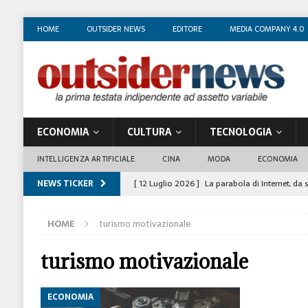
HOME
OUTSIDER NEWS
EDITORE
MEDIA COMPANY 4.0
ECONOMIA
CULTURA
TECNOLOGIA
INTELLIGENZA ARTIFICIALE
CINA
MODA
ECONOMIA
NEWS TICKER
[ 12 Luglio 2026 ]
La parabola di Internet, da 
COSTUME/SOCIETÀ
HOME
turismo motivazionale
[ 4 Luglio 2026 ]
I mille volti di Gian Maria V
[ 1 Luglio 2026 ]
Il business degli insegnanti 
turismo motivazionale
[ 29 Giugno 2026 ]
Fabio Di Venosa: “L’infedel
ECONOMIA
ECONOMIA