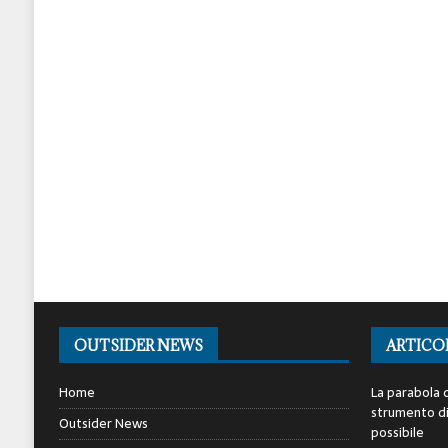
OUTSIDER NEWS
ARTICO
Home
La parabola d
strumento di 
Outsider News
possibile