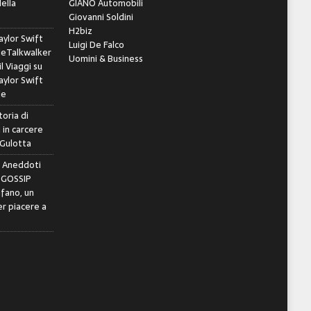
della
GIANO Automobili
Giovanni Soldini
H2biz
ylor Swift
Luigi De Falco
leTalkwalker
Uomini & Business
il Viaggi
su
ylor Swift
le
toria di
 in carcere
 Gulotta
e Aneddoti
- GOSSIP
ifano, un
r piacere a