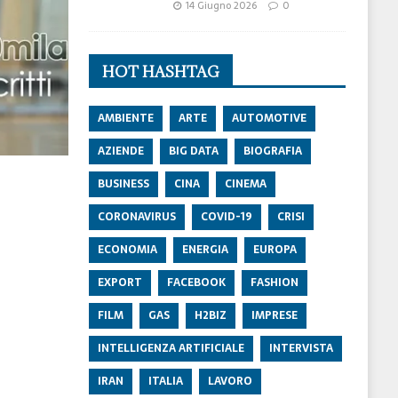
14 Giugno 2026
0
HOT HASHTAG
AMBIENTE
ARTE
AUTOMOTIVE
AZIENDE
BIG DATA
BIOGRAFIA
BUSINESS
CINA
CINEMA
CORONAVIRUS
COVID-19
CRISI
ECONOMIA
ENERGIA
EUROPA
EXPORT
FACEBOOK
FASHION
FILM
GAS
H2BIZ
IMPRESE
INTELLIGENZA ARTIFICIALE
INTERVISTA
IRAN
ITALIA
LAVORO