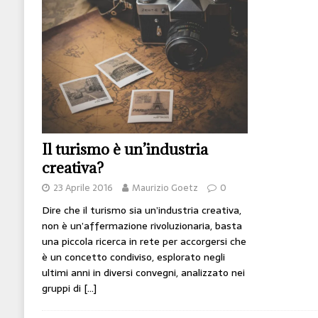
[ 14 Giugno 2026 ]
Il potere oggi è nel codice
HI-TECH
[ 7 Febbraio 2020 ]
Nato con l’Austria-Ungheria
viveva nel futuro
ARTE
Il turismo è un’industria
creativa?
23 Aprile 2016
Maurizio Goetz
0
Dire che il turismo sia un’industria creativa,
non è un’affermazione rivoluzionaria, basta
una piccola ricerca in rete per accorgersi che
è un concetto condiviso, esplorato negli
ultimi anni in diversi convegni, analizzato nei
gruppi di
[…]