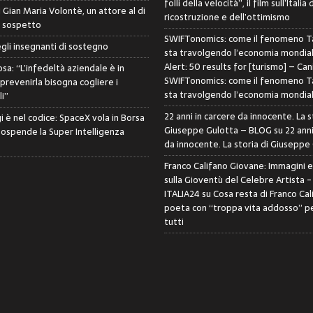
folli della velocità”, il film sull’Italia 
di Gian Maria Volontè, un attore al di
ricostruzione e dell’ottimismo
i sospetto
SWIFTonomics: come il fenomeno Ta
egli insegnanti di sostegno
sta travolgendo l’economia mondia
Alert: 50 results for [turismo] – Can
sa: “L’infedeltà aziendale è in
SWIFTonomics: come il fenomeno Ta
 prevenirla bisogna cogliere i
sta travolgendo l’economia mondia
i”
22 anni in carcere da innocente. La s
i è nel codice: SpaceX vola in Borsa
Giuseppe Gulotta – BLOG
su
22 anni
sospende la Super Intelligenza
da innocente. La storia di Giuseppe
Franco Califano Giovane: Immagini 
sulla Gioventù del Celebre Artista 
ITALIA24
su
Cosa resta di Franco Cal
poeta con “troppa vita addosso” pe
tutti