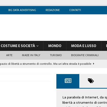
BIG DATA ADVERTISING
REDAZIONE
CONTATTI
COSTUME E SOCIETÀ
MONDO
MODA E LUSSO
ARTE
MADE IN ITALY
TURISMO
BIOGRAFIE CRIMINALI
spazio di libertà a strumento di controllo. Ma un’altra strada è possibile
olontè, un attore al di sopra di ogni sospetto
CINEMA
di sostegno
COSTUME/SOCIETÀ
tà aziendale è in crescita, per prevenirla bisogna cogliere i segnali deboli”
La parabola di Internet, da s
libertà a strumento di contr