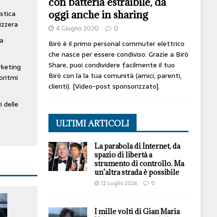
con batteria estraibile, da
oggi anche in sharing
stica
izzera
4 Giugno 2020
0
ta
Birò è il primo personal commuter elettrico
che nasce per essere condiviso. Grazie a Birò
Share, puoi condividere facilmente il tuo
rketing
Birò con la la tua comunità (amici, parenti,
oritmi
clienti). [Video-post sponsorizzato].
i delle
ULTIMI ARTICOLI
La parabola di Internet, da
spazio di libertà a
strumento di controllo. Ma
un’altra strada è possibile
12 Luglio 2026
0
I mille volti di Gian Maria