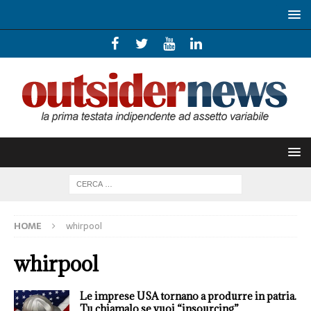
HOME
whirpool
whirpool
Le imprese USA tornano a produrre in patria.
Tu chiamalo se vuoi “insourcing”