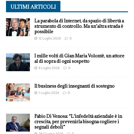
ULTIMI ARTICOLI
La parabola di Internet, da spazio di libertà a
strumento di controllo. Ma un’altra strada è
possibile
12 Luglio 2026
0
I mille volti di Gian Maria Volontè, un attore
al di sopra di ogni sospetto
4 Luglio 2026
0
Il business degli insegnanti di sostegno
1 Luglio 2026
0
Fabio Di Venosa: “L’infedeltà aziendale è in
crescita, per prevenirla bisogna cogliere i
segnali deboli”
29 Giugno 2026
0