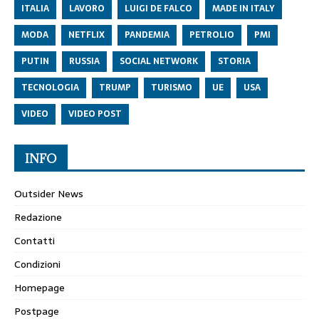
ITALIA
LAVORO
LUIGI DE FALCO
MADE IN ITALY
MODA
NETFLIX
PANDEMIA
PETROLIO
PMI
PUTIN
RUSSIA
SOCIAL NETWORK
STORIA
TECNOLOGIA
TRUMP
TURISMO
UE
USA
VIDEO
VIDEO POST
INFO
Outsider News
Redazione
Contatti
Condizioni
Homepage
Postpage