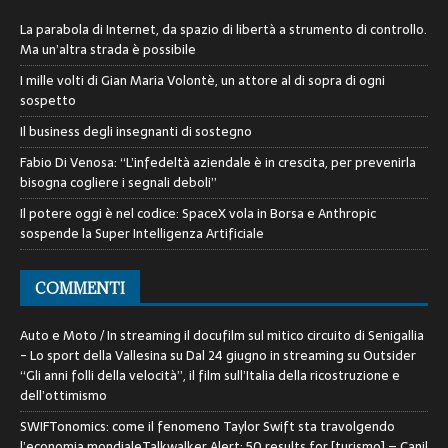
La parabola di Internet, da spazio di libertà a strumento di controllo.
Ma un’altra strada è possibile
I mille volti di Gian Maria Volontè, un attore al di sopra di ogni
sospetto
Il business degli insegnanti di sostegno
Fabio Di Venosa: “L’infedeltà aziendale è in crescita, per prevenirla
bisogna cogliere i segnali deboli”
Il potere oggi è nel codice: SpaceX vola in Borsa e Anthropic
sospende la Super Intelligenza Artificiale
COMMENTI
Auto e Moto / In streaming il docufilm sul mitico circuito di Senigallia
- Lo sport della Vallesina
su
Dal 24 giugno in streaming su Outsider
“Gli anni folli della velocità”, il film sull’Italia della ricostruzione e
dell’ottimismo
SWIFTonomics: come il fenomeno Taylor Swift sta travolgendo
l’economia mondialeTalkwalker Alert: 50 results for [turismo] – Canil