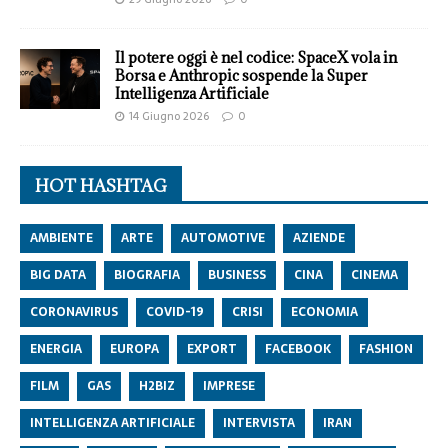
Il potere oggi è nel codice: SpaceX vola in
Borsa e Anthropic sospende la Super
Intelligenza Artificiale
14 Giugno 2026
0
HOT HASHTAG
AMBIENTE
ARTE
AUTOMOTIVE
AZIENDE
BIG DATA
BIOGRAFIA
BUSINESS
CINA
CINEMA
CORONAVIRUS
COVID-19
CRISI
ECONOMIA
ENERGIA
EUROPA
EXPORT
FACEBOOK
FASHION
FILM
GAS
H2BIZ
IMPRESE
INTELLIGENZA ARTIFICIALE
INTERVISTA
IRAN