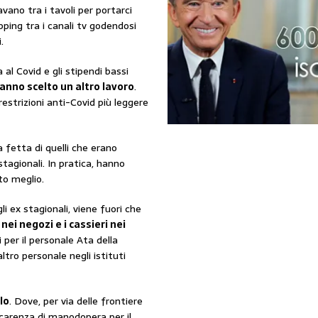
vano tra i tavoli per portarci
pping tra i canali tv godendosi
.
a al Covid e gli stipendi bassi
anno scelto un altro lavoro
.
restrizioni anti-Covid più leggere
fetta di quelli che erano
tagionali. In pratica, hanno
to meglio.
i ex stagionali, viene fuori che
nei negozi e i cassieri nei
i per il personale Ata della
ltro personale negli istituti
lo
. Dove, per via delle frontiere
carenza di manodopera per il