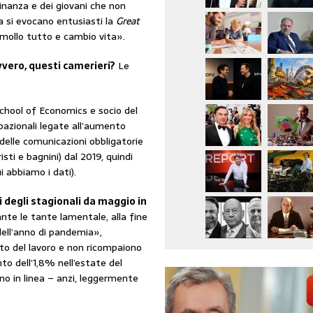
dinanza e dei giovani che non
ta si evocano entusiasti la
Great
«mollo tutto e cambio vita».
vvero, questi camerieri?
Le
School of Economics e socio del
pazionali legate all’aumento
 delle comunicazioni obbligatorie
isti e bagnini) dal 2019, quindi
i abbiamo i dati).
 degli stagionali da maggio in
nte le tante lamentale, alla fine
dell’anno di pandemia»,
to del lavoro e non ricompaiono
to dell’1,8% nell’estate del
no in linea – anzi, leggermente