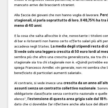
mancato arrivo dei braccianti stranieri.
Alla faccia dei giovani che non hanno voglia di lavorare.
Perch
stagionali, si parla soprattutto di loro. Il 48,75% ha tra i 
meno di 40 anni
.
E la cosa che salta all’occhio è che, nonostante i titoloni cont
di bar e ristoranti non hanno certo offerto salari più alti pe
accadeva negli States.
La media degli stipendi resta di c
Si vede solo una leggera crescita di 50 euro lordi al mese 
sembra più che altro una crescita generalizzata, sia tra chi q
stagionale sia tra chi stagionale non è. «Quindi potrebbe ess
spiega Francesco Armillei. «In generale, non mi sembra che l
beneficiato di particolari aumenti salariali».
Al contrario, si vede invece una
crescita da un anno all’alt
assunti senza un contratto collettivo nazionale
. Somma
obbligatorie classificate senza contratto nazionale e quell
elenco”,
l’estensione di questa area grigia sale dal 18% a
dato che ci dovrebbe far riflettere anche alla luce del dibatt