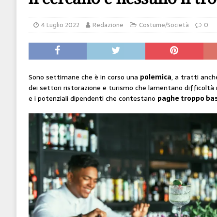
[ 14 Giugno 2026 ]
Il potere oggi è nel codice
4 Luglio 2022
Redazione
Costume/Società
0
HI-TECH
[ 7 Febbraio 2020 ]
Nato con l’Austria-Ungheria
viveva nel futuro
ARTE
Sono settimane che è in corso una
polemica
, a tratti anch
dei settori ristorazione e turismo che lamentano difficoltà 
e i potenziali dipendenti che contestano
paghe troppo ba