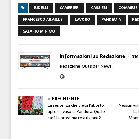
BIDELLI
CAMERIERI
CASSIERI
COMMESSI
FRANCESCO ARMILLEI
LAVORO
PANDEMIA
RED
SALARIO MINIMO
Informazioni su Redazione
316
Redazione Outsider News.
PRECEDENTE
La sentenza che vieta l’aborto
Nessun vinc
apre un vaso di Pandora. Quale
La 
sarà la prossima restrizione?
Monte