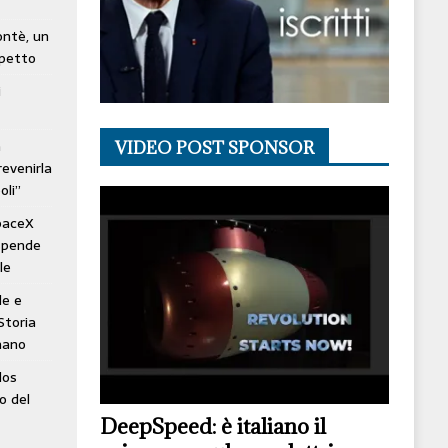
lontè, un
spetto
i
à
VIDEO POST SPONSOR
revenirla
oli”
SpaceX
ospende
le
le e
Storia
mano
los
o del
DeepSpeed: è italiano il