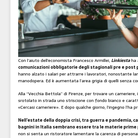
Con l’aiuto dell’economista Francesco Armillei,
Linkiesta
ha a
comunicazioni obbligatorie degli stagionali pre e pos
hanno alzato i salari per attrarre i lavoratori, nonostante l
manodopera. Ed è aumentata l’area grigia di quelli senza co
Alla “Vecchia Bettola” di Firenze, per trovare un cameriere, il
srotolato in strada uno striscione con fondo bianco e caratte
«Cercasi cameriere». E dopo qualche giorno, l’ingegno l’ha p
Nell’estate della doppia crisi, tra guerra e pandemia, cam
bagnini in Italia sembrano essere tra le materie prime 
non si senta un ristoratore lamentare la carenza di personal