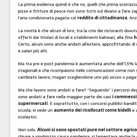
La prima evidenza quindi è che no, quelli che prima scorrazza
pizze e fritture di pesce non sono tutti sul divano a fare za
l’aria condizionata pagata col
reddito di cittadinanza
. Anzi
La novità è che alcuni di loro, tra la crisi dei ristoranti dovut
offerti dai titolari di locali e stabilimenti balneari, alla fine
h
Certo, alcuni sono anche andati all’estero, approfittando di 
e salari più alti.
Ma tra pre e post pandemia è aumentata anche dell’1,5% la 
stagionali e che ricompaiono nelle comunicazioni come non s
cambiato lavoro, magari scegliendone uno più sicuro o paga
Ma che lavoro sono andati a fare? “Seguendo” i percorsi degl
sono andati a fare nella maggior parte dei casi
i commessi 
supermercati
. E soprattutto, con i concorsi pubblici bandit
scuola, si vede un
aumento dei ricollocati come bidelli
e a
scolastici.
Non solo.
Alcuni si sono spostati pure nel settore agrico
chiuse a singhiozzo causa pandemia, si lamentava anche la 