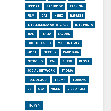
EXPORT
FACEBOOK
FASHION
FILM
GAS
H2BIZ
IMPRESE
INTELLIGENZA ARTIFICIALE
INTERVISTA
IRAN
ITALIA
LAVORO
LUIGI DE FALCO
MADE IN ITALY
MODA
NETFLIX
PANDEMIA
PETROLIO
PMI
PUTIN
RUSSIA
SOCIAL NETWORK
STORIA
TECNOLOGIA
TRUMP
TURISMO
UE
USA
VIDEO
VIDEO POST
INFO