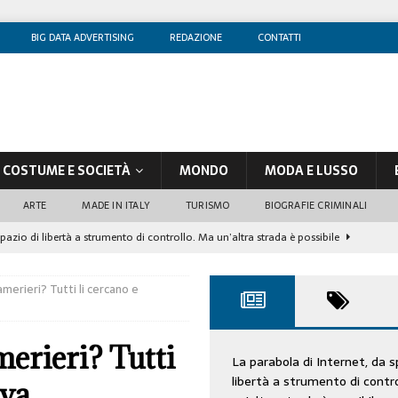
BIG DATA ADVERTISING
REDAZIONE
CONTATTI
COSTUME E SOCIETÀ
MONDO
MODA E LUSSO
ARTE
MADE IN ITALY
TURISMO
BIOGRAFIE CRIMINALI
spazio di libertà a strumento di controllo. Ma un’altra strada è possibile
merieri? Tutti li cercano e
olontè, un attore al di sopra di ogni sospetto
CINEMA
di sostegno
COSTUME/SOCIETÀ
merieri? Tutti
tà aziendale è in crescita, per prevenirla bisogna cogliere i segnali deboli”
La parabola di Internet, da s
libertà a strumento di contr
ova