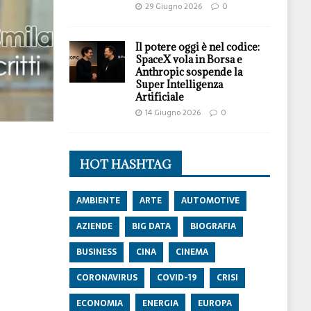
29 Giugno 2026
0
Il potere oggi è nel codice:
SpaceX vola in Borsa e
Anthropic sospende la
Super Intelligenza
Artificiale
14 Giugno 2026
0
HOT HASHTAG
AMBIENTE
ARTE
AUTOMOTIVE
AZIENDE
BIG DATA
BIOGRAFIA
BUSINESS
CINA
CINEMA
CORONAVIRUS
COVID-19
CRISI
ECONOMIA
ENERGIA
EUROPA