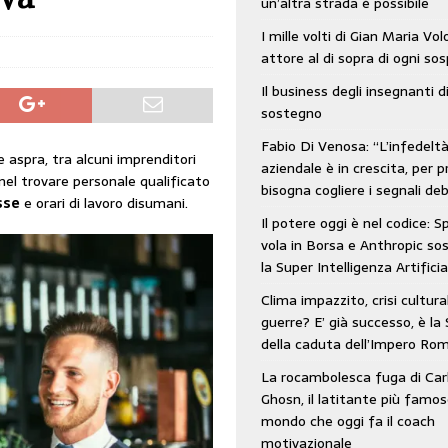
un’altra strada è possibile
: SpaceX vola in Borsa e Anthropic sospende la Super Intelligenza Artificiale
I mille volti di Gian Maria Vo
attore al di sopra di ogni so
Il business degli insegnanti d
 e morto nell’era digitale. Il tempo si era dimenticato di Gillo Dorfles e lui
sostegno
Fabio Di Venosa: “L’infedelt
e aspra, tra alcuni imprenditori
aziendale è in crescita, per p
nel trovare personale qualificato
bisogna cogliere i segnali deb
sse
e orari di lavoro disumani.
Il potere oggi è nel codice: 
vola in Borsa e Anthropic s
la Super Intelligenza Artificia
Clima impazzito, crisi cultura
guerre? E’ già successo, è la 
della caduta dell’Impero Ro
La rocambolesca fuga di Car
Ghosn, il latitante più famos
mondo che oggi fa il coach
motivazionale