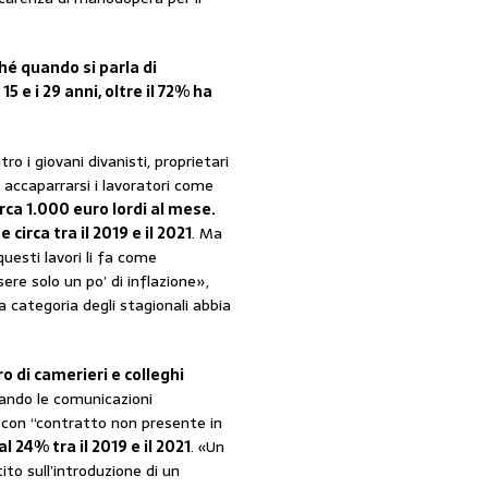
é quando si parla di
15 e i 29 anni, oltre il 72% ha
ro i giovani divanisti, proprietari
r accaparrarsi i lavoratori come
irca 1.000 euro lordi al mese.
circa tra il 2019 e il 2021
. Ma
uesti lavori li fa come
ere solo un po’ di inflazione»,
a categoria degli stagionali abbia
ro di camerieri e colleghi
ndo le comunicazioni
e con “contratto non presente in
l 24% tra il 2019 e il 2021
. «Un
ito sull’introduzione di un