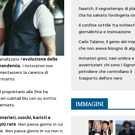
Swatch, il segnatempo di pla
cha ha salvato l’orologeria sv
Il confine sottile tra inchies
giornalistica e insinuazione
Carlo Talamo, il genio del ma
che non aveva bisogno di alg
Armatori greci, navi ombra e
nalizzato l’
evoluzione delle
avventurieri: chi sono i Signor
t pandemia
. I ristoratori non
petroliere che controllano il
amentassero la carenza di
trasporto dell’oro nero
ntratto.
 proprietario alla fine ha
ri cubitali blu con su scritto
IMMAGINI
remiato.
erieri, cuochi, baristi e
più rare
. Non passa giorno in cui
e. Non passa giorno in cui non ci