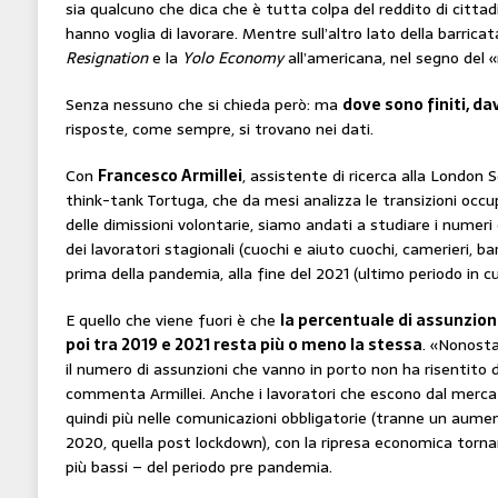
sia qualcuno che dica che è tutta colpa del reddito di citta
hanno voglia di lavorare. Mentre sull’altro lato della barrica
Resignation
e la
Yolo Economy
all’americana, nel segno del 
Senza nessuno che si chieda però: ma
dove sono finiti, da
risposte, come sempre, si trovano nei dati.
Con
Francesco Armillei
, assistente di ricerca alla London 
think-tank Tortuga, che da mesi analizza le transizioni occu
delle dimissioni volontarie, siamo andati a studiare i numeri
dei lavoratori stagionali (cuochi e aiuto cuochi, camerieri, bar
prima della pandemia, alla fine del 2021 (ultimo periodo in cu
E quello che viene fuori è che
la percentuale di assunzioni
poi tra 2019 e 2021 resta più o meno la stessa
. «Nonosta
il numero di assunzioni che vanno in porto non ha risentito 
commenta Armillei. Anche i lavoratori che escono dal merca
quindi più nelle comunicazioni obbligatorie (tranne un aumen
2020, quella post lockdown), con la ripresa economica torna
più bassi – del periodo pre pandemia.