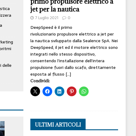
primo propulsore elettrico a
jet per la nautica
stica
izzera
7 Luglio 2021
0
ta
DeepSpeed è il primo
rivoluzionario propulsore elettrico a jet per
la nautica sviluppato dalla Sealence SpA. Nei
rketing
DeepSpeed, il jet ed il motore elettrico sono
oritmi
integrati nello stesso dispositivo,
consentendo l’installazione dell’intera
i delle
propulsione fuori dallo scafo, direttamente
esposta al flusso
[…]
Condividi:
ULTIMI ARTICOLI