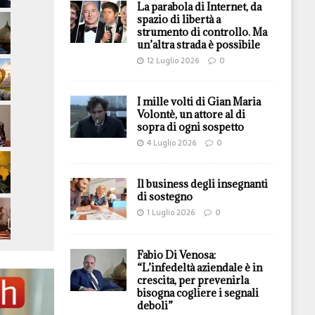
La parabola di Internet, da
spazio di libertà a
strumento di controllo. Ma
un’altra strada è possibile
12 Luglio 2026
0
I mille volti di Gian Maria
Volontè, un attore al di
sopra di ogni sospetto
4 Luglio 2026
0
Il business degli insegnanti
di sostegno
1 Luglio 2026
0
Fabio Di Venosa:
“L’infedeltà aziendale è in
crescita, per prevenirla
bisogna cogliere i segnali
deboli”