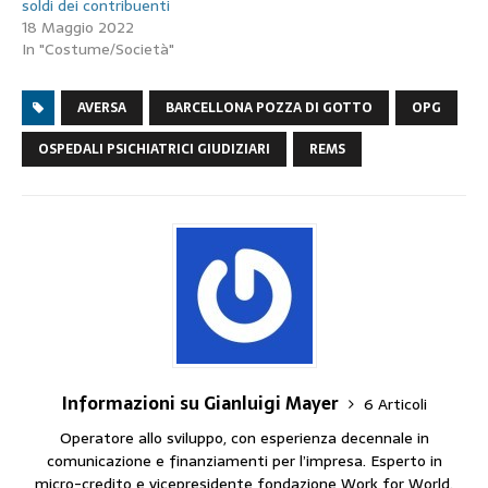
soldi dei contribuenti
18 Maggio 2022
In "Costume/Società"
AVERSA
BARCELLONA POZZA DI GOTTO
OPG
OSPEDALI PSICHIATRICI GIUDIZIARI
REMS
Informazioni su Gianluigi Mayer
6 Articoli
Operatore allo sviluppo, con esperienza decennale in
comunicazione e finanziamenti per l’impresa. Esperto in
micro-credito e vicepresidente fondazione Work for World.