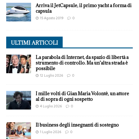
Arriva il JetCapsule, il primo yacht a forma di
capsula
15 Agosto 2019
0
ULTIMI ARTICOLI
La parabola di Internet, da spazio di libertà a
strumento di controllo. Ma un’altra strada è
possibile
12 Luglio 2026
0
I mille volti di Gian Maria Volontè, un attore
al di sopra di ogni sospetto
4 Luglio 2026
0
Il business degli insegnanti di sostegno
1 Luglio 2026
0