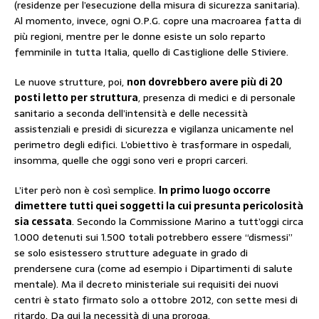
(residenze per l’esecuzione della misura di sicurezza sanitaria).
Al momento, invece, ogni O.P.G. copre una macroarea fatta di
più regioni, mentre per le donne esiste un solo reparto
femminile in tutta Italia, quello di Castiglione delle Stiviere.
Le nuove strutture, poi,
non dovrebbero avere più di 20
posti letto per struttura
, presenza di medici e di personale
sanitario a seconda dell’intensità e delle necessità
assistenziali e presidi di sicurezza e vigilanza unicamente nel
perimetro degli edifici. L’obiettivo è trasformare in ospedali,
insomma, quelle che oggi sono veri e propri carceri.
L’
iter però non è così semplice.
In primo luogo occorre
dimettere tutti quei soggetti la cui presunta pericolosità
sia cessata
. Secondo la Commissione Marino a tutt’oggi circa
1.000 detenuti sui 1.500 totali potrebbero essere “dismessi”
se solo esistessero strutture adeguate in grado di
prendersene cura (come ad esempio i Dipartimenti di salute
mentale). Ma il decreto ministeriale sui requisiti dei nuovi
centri è stato firmato solo a ottobre 2012, con sette mesi di
ritardo. Da qui la necessità di una proroga.