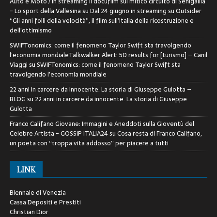
Auto e Moto / In streaming il docufilm sul mitico circuito di Senigallia
- Lo sport della Vallesina
su
Dal 24 giugno in streaming su Outsider
“Gli anni folli della velocità”, il film sull’Italia della ricostruzione e
dell’ottimismo
SWIFTonomics: come il fenomeno Taylor Swift sta travolgendo
l’economia mondialeTalkwalker Alert: 50 results for [turismo] – Canil
Viaggi
su
SWIFTonomics: come il fenomeno Taylor Swift sta
travolgendo l’economia mondiale
22 anni in carcere da innocente. La storia di Giuseppe Gulotta –
BLOG
su
22 anni in carcere da innocente. La storia di Giuseppe
Gulotta
Franco Califano Giovane: Immagini e Aneddoti sulla Gioventù del
Celebre Artista - GOSSIP ITALIA24
su
Cosa resta di Franco Califano,
un poeta con “troppa vita addosso” per piacere a tutti
LINK
Biennale di Venezia
Cassa Depositi e Prestiti
Christian Dior