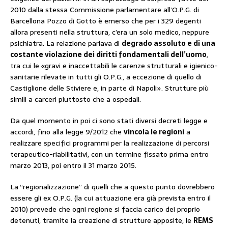
2010 dalla stessa Commissione parlamentare all’O.P.G. di
Barcellona Pozzo di Gotto è emerso che per i 329 degenti
allora presenti nella struttura, c’era un solo medico, neppure
psichiatra. La relazione parlava di
degrado assoluto e di una
costante violazione dei diritti fondamentali dell’uomo
,
tra cui le «gravi e inaccettabili le carenze strutturali e igienico-
sanitarie rilevate in tutti gli O.P.G., a eccezione di quello di
Castiglione delle Stiviere e, in parte di Napoli». Strutture più
simili a carceri piuttosto che a ospedali.
Da quel momento in poi ci sono stati diversi decreti legge e
accordi, fino alla legge 9/2012 che
vincola le regioni
a
realizzare specifici programmi per la realizzazione di percorsi
terapeutico-riabilitativi, con un termine fissato prima entro
marzo 2013, poi entro il 31 marzo 2015.
La
“regionalizzazione” di quelli che a questo punto dovrebbero
essere gli ex O.P.G. (la cui attuazione era già prevista entro il
2010) prevede che ogni regione si faccia carico dei proprio
detenuti, tramite la creazione di strutture apposite
, le
REMS