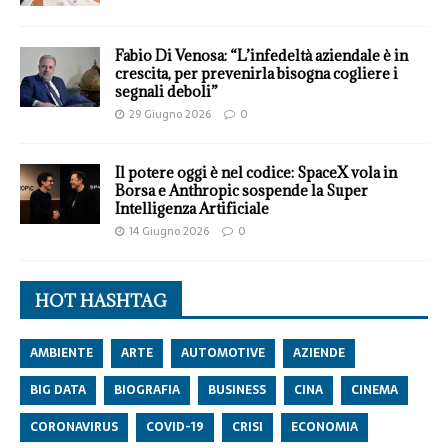
Fabio Di Venosa: “L’infedeltà aziendale è in
crescita, per prevenirla bisogna cogliere i
segnali deboli”
29 Giugno 2026
0
Il potere oggi è nel codice: SpaceX vola in
Borsa e Anthropic sospende la Super
Intelligenza Artificiale
14 Giugno 2026
0
HOT HASHTAG
AMBIENTE
ARTE
AUTOMOTIVE
AZIENDE
BIG DATA
BIOGRAFIA
BUSINESS
CINA
CINEMA
CORONAVIRUS
COVID-19
CRISI
ECONOMIA