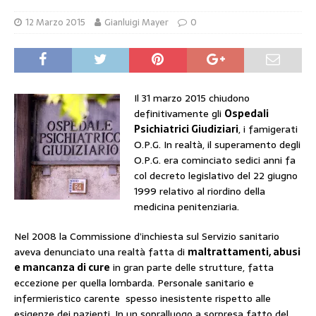
12 Marzo 2015
Gianluigi Mayer
0
Il 31 marzo 2015 chiudono
definitivamente gli
Ospedali
Psichiatrici Giudiziari
, i famigerati
O.P.G. In realtà, il
superamento degli
O.P.G. era cominciato sedici anni fa
col decreto legislativo del 22 giugno
1999
relativo al riordino della
medicina penitenziaria.
Nel 2008 la Commissione d’inchiesta sul Servizio sanitario
aveva denunciato
una realtà fatta di
maltrattamenti, abusi
e mancanza di cure
in gran parte delle strutture, fatta
eccezione per quella lombarda. Personale sanitario e
infermieristico carente
spesso inesistente rispetto alle
esigenze dei pazienti. In un sopralluogo a sorpresa fatto del