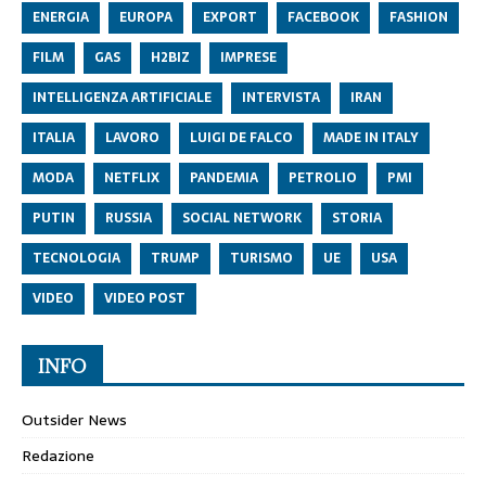
ENERGIA
EUROPA
EXPORT
FACEBOOK
FASHION
FILM
GAS
H2BIZ
IMPRESE
INTELLIGENZA ARTIFICIALE
INTERVISTA
IRAN
ITALIA
LAVORO
LUIGI DE FALCO
MADE IN ITALY
MODA
NETFLIX
PANDEMIA
PETROLIO
PMI
PUTIN
RUSSIA
SOCIAL NETWORK
STORIA
TECNOLOGIA
TRUMP
TURISMO
UE
USA
VIDEO
VIDEO POST
INFO
Outsider News
Redazione