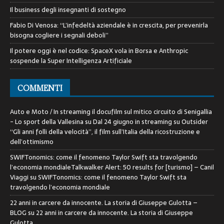
Il business degli insegnanti di sostegno
Fabio Di Venosa: “L’infedeltà aziendale è in crescita, per prevenirla
bisogna cogliere i segnali deboli”
Il potere oggi è nel codice: SpaceX vola in Borsa e Anthropic
sospende la Super Intelligenza Artificiale
COMMENTI
Auto e Moto / In streaming il docufilm sul mitico circuito di Senigallia
- Lo sport della Vallesina
su
Dal 24 giugno in streaming su Outsider
“Gli anni folli della velocità”, il film sull’Italia della ricostruzione e
dell’ottimismo
SWIFTonomics: come il fenomeno Taylor Swift sta travolgendo
l’economia mondialeTalkwalker Alert: 50 results for [turismo] – Canil
Viaggi
su
SWIFTonomics: come il fenomeno Taylor Swift sta
travolgendo l’economia mondiale
22 anni in carcere da innocente. La storia di Giuseppe Gulotta –
BLOG
su
22 anni in carcere da innocente. La storia di Giuseppe
Gulotta