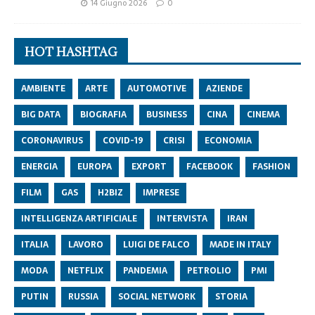
14 Giugno 2026
0
HOT HASHTAG
AMBIENTE
ARTE
AUTOMOTIVE
AZIENDE
BIG DATA
BIOGRAFIA
BUSINESS
CINA
CINEMA
CORONAVIRUS
COVID-19
CRISI
ECONOMIA
ENERGIA
EUROPA
EXPORT
FACEBOOK
FASHION
FILM
GAS
H2BIZ
IMPRESE
INTELLIGENZA ARTIFICIALE
INTERVISTA
IRAN
ITALIA
LAVORO
LUIGI DE FALCO
MADE IN ITALY
MODA
NETFLIX
PANDEMIA
PETROLIO
PMI
PUTIN
RUSSIA
SOCIAL NETWORK
STORIA