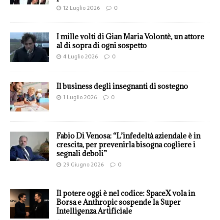
12 Luglio 2026
0
I mille volti di Gian Maria Volontè, un attore
al di sopra di ogni sospetto
4 Luglio 2026
0
Il business degli insegnanti di sostegno
1 Luglio 2026
0
Fabio Di Venosa: “L’infedeltà aziendale è in
crescita, per prevenirla bisogna cogliere i
segnali deboli”
29 Giugno 2026
0
Il potere oggi è nel codice: SpaceX vola in
Borsa e Anthropic sospende la Super
Intelligenza Artificiale