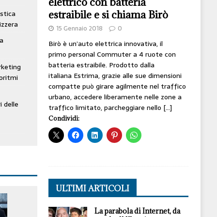
elettrico con batteria
estraibile e si chiama Birò
stica
izzera
15 Gennaio 2018
0
ta
Birò è un’auto elettrica innovativa, il
primo personal Commuter a 4 ruote con
batteria estraibile. Prodotto dalla
rketing
italiana Estrima, grazie alle sue dimensioni
oritmi
compatte può girare agilmente nel traffico
urbano, accedere liberamente nelle zone a
i delle
traffico limitato, parcheggiare nello
[…]
Condividi:
ULTIMI ARTICOLI
La parabola di Internet, da