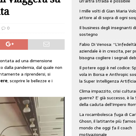
un’altra strada è possibile
: SpaceX vola in Borsa e Anthropic sospende la Super Intelligenza Artificiale
ita
I mille volti di Gian Maria Vo
attore al di sopra di ogni so
Il business degli insegnanti d
 e morto nell’era digitale. Il tempo si era dimenticato di Gillo Dorfles e lui
0
sostegno
Fabio Di Venosa: “L’infedelt
aziendale è in crescita, per p
bisogna cogliere i segnali deb
prontata ad una dimensione
o dalla pandemia, dal quale non
Il potere oggi è nel codice: 
ntamente a riprendersi, si
vola in Borsa e Anthropic s
vere
, scoprire le bellezze e i
la Super Intelligenza Artificia
Clima impazzito, crisi cultura
guerre? E’ già successo, è la 
della caduta dell’Impero Ro
La rocambolesca fuga di Car
Ghosn, il latitante più famos
mondo che oggi fa il coach
motivazionale