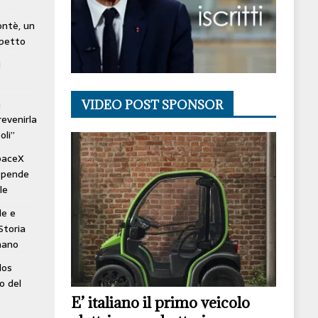
lontè, un
spetto
i
à
VIDEO POST SPONSOR
revenirla
oli”
SpaceX
ospende
le
le e
Storia
mano
los
o del
E’ italiano il primo veicolo