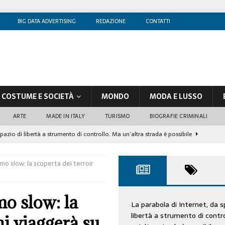
BIG DATA ADVERTISING
REDAZIONE
CONTATTI
COSTUME E SOCIETÀ
MONDO
MODA E LUSSO
ARTE
MADE IN ITALY
TURISMO
BIOGRAFIE CRIMINALI
spazio di libertà a strumento di controllo. Ma un’altra strada è possibile
smo slow: la scoperta dei terroir
olontè, un attore al di sopra di ogni sospetto
CINEMA
di sostegno
COSTUME/SOCIETÀ
mo slow: la
tà aziendale è in crescita, per prevenirla bisogna cogliere i segnali deboli”
La parabola di Internet, da s
libertà a strumento di contr
ni viaggerà su