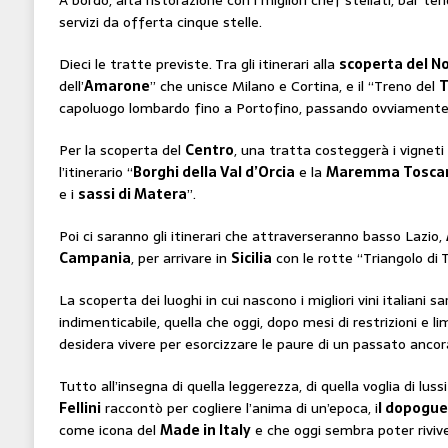
A bordo, alta ristorazione con i migliori chef stellati, bar te
servizi da offerta cinque stelle.
Dieci le tratte previste. Tra gli itinerari alla
scoperta del N
dell’
Amarone
” che unisce Milano e Cortina, e il “Treno del
T
capoluogo lombardo fino a Portofino, passando ovviamente
Per la scoperta del
Centro
, una tratta costeggerà i vigneti
l’itinerario “
Borghi della Val d’Orcia
e la
Maremma Tosca
e i
sassi di Matera
”.
Poi ci saranno gli itinerari che attraverseranno basso Lazio,
Campania
, per arrivare in
Sicilia
con le rotte “Triangolo di T
La scoperta dei luoghi in cui nascono i migliori vini italiani s
indimenticabile, quella che oggi, dopo mesi di restrizioni e li
desidera vivere per esorcizzare le paure di un passato anco
Tutto all’insegna di quella leggerezza, di quella voglia di lu
Fellini
raccontò per cogliere l’anima di un’epoca, i
l dopogue
come icona del
Made in Italy
e che oggi sembra poter rivive