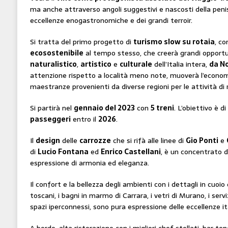
ma anche attraverso angoli suggestivi e nascosti della penis
eccellenze enogastronomiche e dei grandi terroir.
Si tratta del primo progetto di
turismo slow su rotaia
, c
ecosostenibile
al tempo stesso, che creerà grandi opportun
naturalistico
,
artistico
e
culturale
dell’Italia intera,
da No
attenzione rispetto a località meno note, muoverà l’economia
maestranze provenienti da diverse regioni per le attività di r
Si partirà nel
gennaio del 2023
con
5 treni
. L’obiettivo è d
passeggeri
entro il
2026
.
Il
design
delle
carrozze
che si rifà alle linee di
Gio Ponti
e
di
Lucio Fontana
ed
Enrico Castellani
, è un concentrato d
espressione di armonia ed eleganza.
Il confort e la bellezza degli ambienti con i dettagli in cuoio
toscani, i bagni in marmo di Carrara, i vetri di Murano, i serv
spazi iperconnessi, sono pura espressione delle eccellenze it