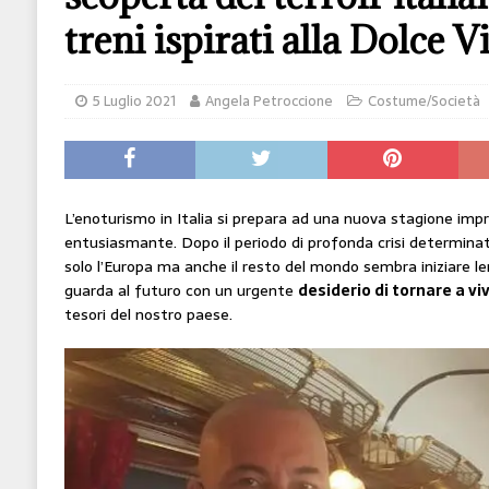
[ 14 Giugno 2026 ]
Il potere oggi è nel codice
treni ispirati alla Dolce V
HI-TECH
[ 7 Febbraio 2020 ]
Nato con l’Austria-Ungheria
5 Luglio 2021
Angela Petroccione
Costume/Società
viveva nel futuro
ARTE
L’enoturismo in Italia si prepara ad una nuova stagione im
entusiasmante. Dopo il periodo di profonda crisi determinat
solo l’Europa ma anche il resto del mondo sembra iniziare le
guarda al futuro con un urgente
desiderio di tornare a vi
tesori del nostro paese.