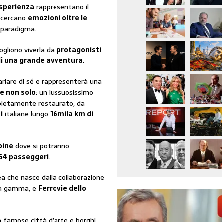
’esperienza
rappresentano il
i cercano
emozioni oltre le
 paradigma.
ogliono viverla da
protagonisti
 di una grande avventura
.
arlare di sé e rappresenterà una
 e non solo
: un lussuosissimo
ompletamente restaurato, da
i
italiane lungo
16mila km di
bine
dove si potranno
64 passeggeri
.
dea che nasce dalla collaborazione
lta gamma, e
Ferrovie dello
 famose città d’arte e borghi