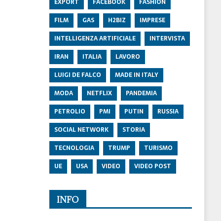
EXPORT
FACEBOOK
FASHION
FILM
GAS
H2BIZ
IMPRESE
INTELLIGENZA ARTIFICIALE
INTERVISTA
IRAN
ITALIA
LAVORO
LUIGI DE FALCO
MADE IN ITALY
MODA
NETFLIX
PANDEMIA
PETROLIO
PMI
PUTIN
RUSSIA
SOCIAL NETWORK
STORIA
TECNOLOGIA
TRUMP
TURISMO
UE
USA
VIDEO
VIDEO POST
INFO