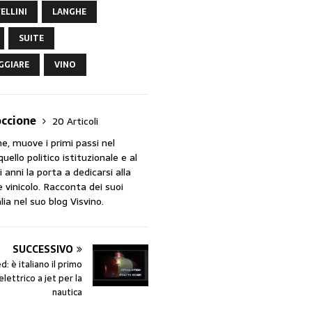
FELLINI
LANGHE
SUITE
GGIARE
VINO
occione
20 Articoli
e, muove i primi passi nel
ello politico istituzionale e al
anni la porta a dedicarsi alla
 vinicolo. Racconta dei suoi
alia nel suo blog Visvino.
SUCCESSIVO
 è italiano il primo
lettrico a jet per la
nautica