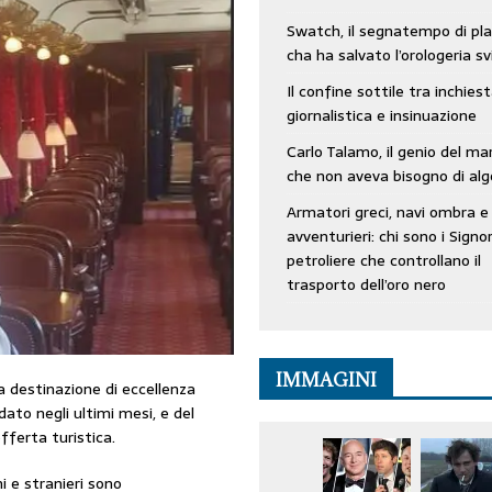
Swatch, il segnatempo di pla
cha ha salvato l’orologeria sv
Il confine sottile tra inchies
giornalistica e insinuazione
Carlo Talamo, il genio del ma
che non aveva bisogno di alg
Armatori greci, navi ombra e
avventurieri: chi sono i Signor
petroliere che controllano il
trasporto dell’oro nero
IMMAGINI
a destinazione di eccellenza
dato negli ultimi mesi, e del
offerta turistica.
i e stranieri sono