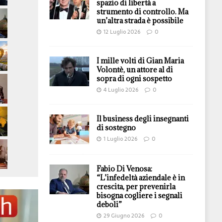
spazio di libertà a
strumento di controllo. Ma
un’altra strada è possibile
12 Luglio 2026
0
I mille volti di Gian Maria
Volontè, un attore al di
sopra di ogni sospetto
4 Luglio 2026
0
Il business degli insegnanti
di sostegno
1 Luglio 2026
0
Fabio Di Venosa:
“L’infedeltà aziendale è in
crescita, per prevenirla
bisogna cogliere i segnali
deboli”
29 Giugno 2026
0