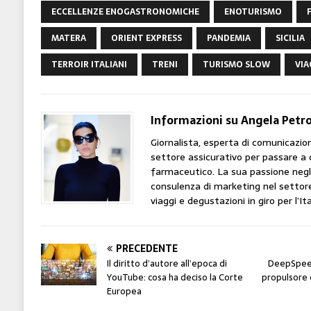
ECCELLENZE ENOGASTRONOMICHE
ENOTURISMO
MATERA
ORIENT EXPRESS
PANDEMIA
SICILIA
TERROIR ITALIANI
TRENI
TURISMO SLOW
VIA
Informazioni su Angela Petr
Giornalista, esperta di comunicazion
settore assicurativo per passare a qu
farmaceutico. La sua passione negli 
consulenza di marketing nel settore
viaggi e degustazioni in giro per l’It
PRECEDENTE
Il diritto d’autore all’epoca di
DeepSpeed:
YouTube: cosa ha deciso la Corte
propulsore e
Europea