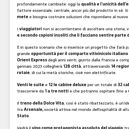
profondamente cambiate: oggi la
qualità e l’unicità dell
fattore essenziale, centrale, ancor più del prodotto in sé. S
mete
e bisogna costruire soluzioni che rispondano al nuovo
I
viaggiatori
non si accontentano di ascoltare una storia, v
e secondo copioni insoliti che li facciano sentire parte
È in questo scenario che si inserisce un progetto che farà p
grande
opportunità per il
comparto vitivinicolo italiano
Orient Express
degli anni venti, giunto dalla Francia e c
gennaio 2023 collegherà
128 città
, attraversando
14 region
rotaie
, di cui la metà storiche, cioè non elettrificate.
Venti le suite
e
12 le cabine deluxe
per un totale di
32 ca
trascorrere da
1 a tre notti
e che potranno ospitare fino a
Il
treno della Dolce Vita
, così è stato ribattezzato, è un’i
tra
Arsenale,
società attiva nel mondo dell’ospitalità di a
Stato
.
Vedrà il
vino come protagonista assoluto del viaggio
tra