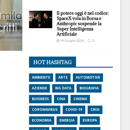
Il potere oggi è nel codice:
SpaceX vola in Borsa e
Anthropic sospende la
Super Intelligenza
Artificiale
14 Giugno 2026
0
HOT HASHTAG
AMBIENTE
ARTE
AUTOMOTIVE
AZIENDE
BIG DATA
BIOGRAFIA
BUSINESS
CINA
CINEMA
CORONAVIRUS
COVID-19
CRISI
ECONOMIA
ENERGIA
EUROPA