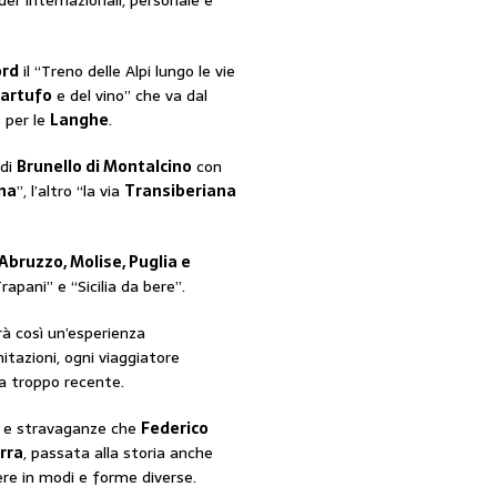
nder internazionali, personale e
ord
il “Treno delle Alpi lungo le vie
artufo
e del vino” che va dal
 per le
Langhe
.
 di
Brunello di Montalcino
con
na
”, l’altro “la via
Transiberiana
Abruzzo, Molise, Puglia e
rapani” e “Sicilia da bere”.
arà così un’esperienza
mitazioni, ogni viaggiatore
ra troppo recente.
ssi e stravaganze che
Federico
rra
, passata alla storia anche
re in modi e forme diverse.