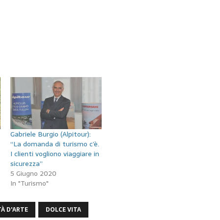
Gabriele Burgio (Alpitour):
“La domanda di turismo c’è.
I clienti vogliono viaggiare in
sicurezza”
5 Giugno 2020
In "Turismo"
TÀ D'ARTE
DOLCE VITA