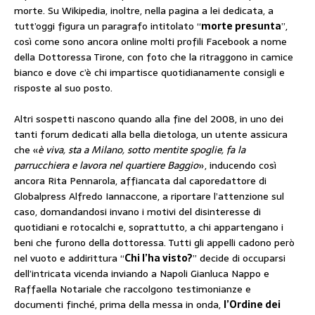
morte. Su Wikipedia, inoltre, nella pagina a lei dedicata, a
tutt’oggi figura un paragrafo intitolato “
morte presunta
”,
così come sono ancora online molti profili Facebook a nome
della Dottoressa Tirone, con foto che la ritraggono in camice
bianco e dove c’è chi impartisce quotidianamente consigli e
risposte al suo posto.
Altri sospetti nascono quando alla fine del 2008, in uno dei
tanti forum dedicati alla bella dietologa, un utente assicura
che «
è viva, sta a Milano, sotto mentite spoglie, fa la
parrucchiera e lavora nel quartiere Baggio
», inducendo così
ancora Rita Pennarola, affiancata dal caporedattore di
Globalpress Alfredo Iannaccone, a riportare l’attenzione sul
caso, domandandosi invano i motivi del disinteresse di
quotidiani e rotocalchi e, soprattutto, a chi appartengano i
beni che furono della dottoressa. Tutti gli appelli cadono però
nel vuoto e addirittura “
Chi l’ha visto?
” decide di occuparsi
dell’intricata vicenda inviando a Napoli Gianluca Nappo e
Raffaella Notariale che raccolgono testimonianze e
documenti finché, prima della messa in onda,
l’Ordine dei