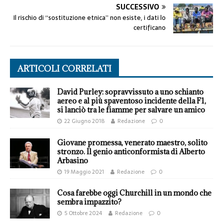
SUCCESSIVO
Il rischio di “sostituzione etnica” non esiste, i dati lo
certificano
ARTICOLI CORRELATI
David Purley: sopravvissuto a uno schianto
aereo e al più spaventoso incidente della F1,
si lanciò tra le fiamme per salvare un amico
22 Giugno 2018
Redazione
0
Giovane promessa, venerato maestro, solito
stronzo. Il genio anticonformista di Alberto
Arbasino
19 Maggio 2021
Redazione
0
Cosa farebbe oggi Churchill in un mondo che
sembra impazzito?
5 Ottobre 2024
Redazione
0