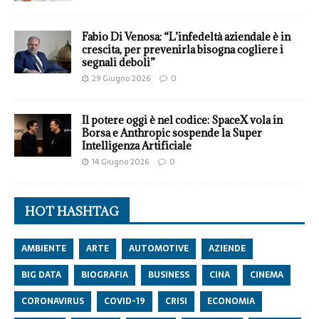
Fabio Di Venosa: “L’infedeltà aziendale è in
crescita, per prevenirla bisogna cogliere i
segnali deboli”
29 Giugno 2026
0
Il potere oggi è nel codice: SpaceX vola in
Borsa e Anthropic sospende la Super
Intelligenza Artificiale
14 Giugno 2026
0
HOT HASHTAG
AMBIENTE
ARTE
AUTOMOTIVE
AZIENDE
BIG DATA
BIOGRAFIA
BUSINESS
CINA
CINEMA
CORONAVIRUS
COVID-19
CRISI
ECONOMIA