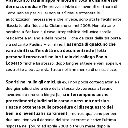
Altrettanto strano appare inoltre il totale disinteresse
dei mass media
e l’improvviso inizio dei lavori di restauro di
Torre Ranieri per cui lei non riuscì mai a ottenere le
autorizzazioni necessarie e che, invece, sono state facilmente
rilasciate alla fiduciaria Ciclamino srl nel 2009. Non aiutano
peraltro a far luce sul caso l’irreperibilità dell’unica sorella
residente a Milano e della nipote – che da casa della zia porta
via soltanto Paolina – e, infine,
l’assenza di qualcuno che
vanti diritti sull’eredità e su documenti ed effetti
personali conservati nello studio del collega Paolo
Loperto
finché lui stesso, dopo lunghe attese e vani appelli, è
costretto a buttare via tutto nell’imminenza di un trasloco.
Spariti nel nulla gli amici
, gli ex, i non pochi corteggiatori e i
due giornalisti che a dire della stessa dottoressa stavano
lavorando a una sua biografia,
si interrompono anche i
procedimenti giudiziari in corso e nessuna notizia si
riesce a ottenere sulle procedure di dissequestro dei
beni e di eventuali risarcimenti
, mentre qualcuno per ben
due anni rinnova il dominio del sito internet e scrive l’ultima
risposta nel forum ad aprile 2008 oltre un mese dopo la