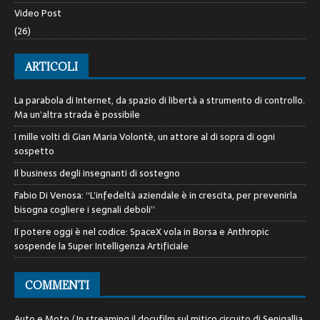
Video Post
(26)
ARTICOLI
La parabola di Internet, da spazio di libertà a strumento di controllo.
Ma un’altra strada è possibile
I mille volti di Gian Maria Volontè, un attore al di sopra di ogni
sospetto
Il business degli insegnanti di sostegno
Fabio Di Venosa: “L’infedeltà aziendale è in crescita, per prevenirla
bisogna cogliere i segnali deboli”
Il potere oggi è nel codice: SpaceX vola in Borsa e Anthropic
sospende la Super Intelligenza Artificiale
COMMENTI
Auto e Moto / In streaming il docufilm sul mitico circuito di Senigallia