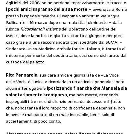
Agli inizi del 2008, se ne perdono improvvisamente le tracce e
i pochi amici sapranno della sua morte
– avvenuta a Roma
presso l’Ospedale “Madre Giuseppina Vannini” in Via Acqua
Bullicante il 16 marzo dopo una malattia fulminante – dalla
rubrica
Ricordiamoli insieme
del Bollettino dell’Ordine dei
Medici, dove la notizia è giunta soltanto a giugno e per puro
caso grazie a una raccomandata che, speditale dal SUMAI –
Sindacato Unico Medicina Ambulatoriale Italiana, è tornata al
mittente per morte del destinatario, così come dichiarato dal
custode del palazzo.
Rita Pennarola
, sua cara amica e giornalista de «La Voce
delle Voci» è l’unica a ricordarla in un articolo, ponendosi però
alcuni interrogativi e
ipotizzando finanche che Manuela sia
volontariamente scomparsa
, ma non morta, ritenendo
inspiegabili i tre mesi di silenzio prima del decesso e il fatto
che, nonostante il loro rapporto di confidenza decennale, non
le avesse mai parlato di un male incurabile, bensì solo di
accertamenti di poco conto.