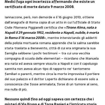
Medici fuga ogni incertezza affermando che esiste un
certificato di morte datato 9 marzo 2008
.
Iannaccone, però, non demorde e il 16 giugno 2010, ottiene
dall’anagrafe di Roma copia di un atto in cui l’ufficiale di Stato
Civile Filomena Piggianelli certifica che «
Tirone Alma, nata a
Napoli il 29 gennaio 1952, residente a Napoli, nubile, è morta
in Roma il 16 marzo 2008
», mentre intervistando gli addetti
della polizia mortuaria romana apprende che la salma sarebbe
stata traslata a Benevento, città di cui era originaria la sua
famiglia sebbene i pochi testimoni – tra cui una vecchia
compagna di scuola delle elementari – ricordano che Manuela
era nata ed aveva sempre vissuto a Napoli e con il capoluogo
sannita non aveva alcun tipo di rapporto ne’ tantomeno
familiari o parenti, mentre circa la morte improvvisa il portiere
del suo palazzo e il dottor Loperto dichiarano di essere solo a
conoscenza che fosse ammalata, forse di un tumore al seno,
ma nulla di più.
Nessuno quindi fino ad oggi sapeva con certezza che i
misteri di Via Krupp e di Torre Ranieri e l’intricata storia