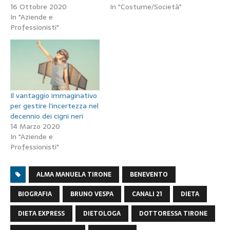
16 Ottobre 2020
In "Costume/Società"
In "Aziende e
Professionisti"
Il vantaggio immaginativo
per gestire l’incertezza nel
decennio dei cigni neri
14 Marzo 2020
In "Aziende e
Professionisti"
ALMA MANUELA TIRONE
BENEVENTO
BIOGRAFIA
BRUNO VESPA
CANALI 21
DIETA
DIETA EXPRESS
DIETOLOGA
DOTTORESSA TIRONE