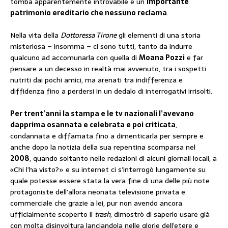
tomba apparentemente introvabile e un
importante
patrimonio ereditario che nessuno reclama
.
Nella vita della
Dottoressa Tirone
gli elementi di una storia
misteriosa – insomma – ci sono tutti, tanto da indurre
qualcuno ad accomunarla con quella di
Moana Pozzi
e far
pensare a un decesso in realtà mai avvenuto, tra i sospetti
nutriti dai pochi amici, ma arenati tra indifferenza e
diffidenza fino a perdersi in un dedalo di interrogativi irrisolti.
Per trent’anni la stampa e le tv nazionali l’avevano
dapprima osannata e celebrata e poi criticata
,
condannata e diffamata fino a dimenticarla per sempre e
anche dopo la notizia della sua repentina scomparsa nel
2008
, quando soltanto nelle redazioni di alcuni giornali locali, a
«Chi l’ha visto?» e su internet ci s’interrogò lungamente su
quale potesse essere stata la vera fine di una delle più note
protagoniste dell’allora neonata televisione privata e
commerciale che grazie a lei, pur non avendo ancora
ufficialmente scoperto il
trash,
dimostrò di saperlo usare già
con molta disinvoltura lanciandola nelle glorie dell’etere e