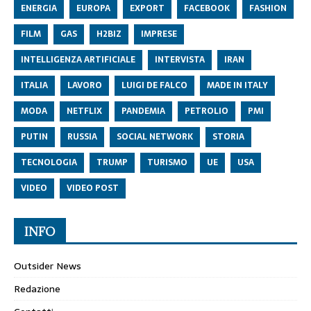
ENERGIA
EUROPA
EXPORT
FACEBOOK
FASHION
FILM
GAS
H2BIZ
IMPRESE
INTELLIGENZA ARTIFICIALE
INTERVISTA
IRAN
ITALIA
LAVORO
LUIGI DE FALCO
MADE IN ITALY
MODA
NETFLIX
PANDEMIA
PETROLIO
PMI
PUTIN
RUSSIA
SOCIAL NETWORK
STORIA
TECNOLOGIA
TRUMP
TURISMO
UE
USA
VIDEO
VIDEO POST
INFO
Outsider News
Redazione