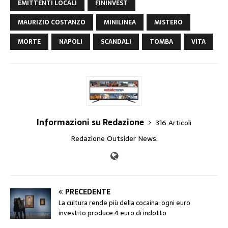
EMITTENTI LOCALI
FININVEST
MAURIZIO COSTANZO
MINILINEA
MISTERO
MORTE
NAPOLI
SCANDALI
TOMBA
VITA
Informazioni su Redazione
316 Articoli
Redazione Outsider News.
PRECEDENTE
La cultura rende più della cocaina: ogni euro
investito produce 4 euro di indotto