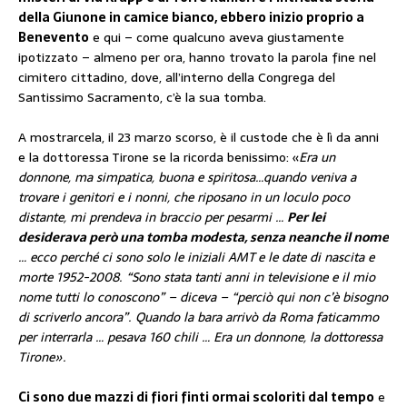
della Giunone in camice bianco, ebbero inizio proprio a
Benevento
e qui – come qualcuno aveva giustamente
ipotizzato – almeno per ora, hanno trovato la parola fine nel
cimitero cittadino, dove, all’interno della Congrega del
Santissimo Sacramento, c’è la sua tomba.
A mostrarcela, il 23 marzo scorso, è il custode che è lì da anni
e la dottoressa Tirone se la ricorda benissimo: «
Era un
donnone, ma simpatica, buona e spiritosa…quando veniva a
trovare i genitori e i nonni, che riposano in un loculo poco
distante, mi prendeva in braccio per pesarmi …
Per lei
desiderava però una tomba modesta, senza neanche il nome
… ecco perché ci sono solo le iniziali AMT e le date di nascita e
morte 1952-2008. “Sono stata tanti anni in televisione e il mio
nome tutti lo conoscono” – diceva – “perciò qui non c’è bisogno
di scriverlo ancora”. Quando la bara arrivò da Roma faticammo
per interrarla … pesava 160 chili … Era un donnone, la dottoressa
Tirone».
Ci sono due mazzi di fiori finti ormai scoloriti dal tempo
e