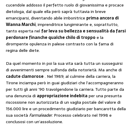
cucendole addosso il perfetto ruolo di giovanissima e procace
dietologa, dal quale ella però saprà tuttavia in breve
emanciparsi, diventando abile imbonitrice
prima ancora di
Wanna Marchi
, imprenditrice lungimirante e, soprattutto,
tanto esperta nel
far leva su bellezza e sensualità da farsi
perdonare finanche qualche chilo di troppo
e la
dirompente opulenza in palese contrasto con la fama di
regina delle diete.
Da quel momento in poi la sua vita sarà tutta un susseguirsi
di avvenimenti sempre sull’onda della notorietà. Ma anche di
cadute clamorose
. Nel 1989, al culmine della carriera, la
Tirone inciampa però in guai giudiziari che l’accompagneranno
per tutti gli anni ’90 travolgendone la carriera. Tutto parte da
una denuncia di
appropriazione indebita
per una presunta
riscossione non autorizzata di un vaglia postale del valore di
156.000 lire e un procedimento giudiziario per bancarotta della
sua società
Farmaleader
. Processo celebrato nel 1998 e
conclusosi con un’assoluzione.