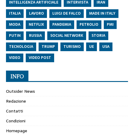
INTELLIGENZA ARTIFICIALE
INTERVISTA
IRAN
ITALIA
LAVORO
LUIGI DE FALCO
MADE IN ITALY
MODA
NETFLIX
PANDEMIA
PETROLIO
PMI
PUTIN
RUSSIA
SOCIAL NETWORK
STORIA
TECNOLOGIA
TRUMP
TURISMO
UE
USA
VIDEO
VIDEO POST
INFO
Outsider News
Redazione
Contatti
Condizioni
Homepage