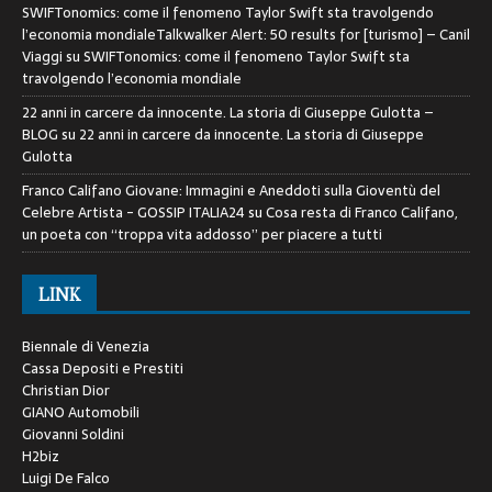
SWIFTonomics: come il fenomeno Taylor Swift sta travolgendo
l’economia mondialeTalkwalker Alert: 50 results for [turismo] – Canil
Viaggi
su
SWIFTonomics: come il fenomeno Taylor Swift sta
travolgendo l’economia mondiale
22 anni in carcere da innocente. La storia di Giuseppe Gulotta –
BLOG
su
22 anni in carcere da innocente. La storia di Giuseppe
Gulotta
Franco Califano Giovane: Immagini e Aneddoti sulla Gioventù del
Celebre Artista - GOSSIP ITALIA24
su
Cosa resta di Franco Califano,
un poeta con “troppa vita addosso” per piacere a tutti
LINK
Biennale di Venezia
Cassa Depositi e Prestiti
Christian Dior
GIANO Automobili
Giovanni Soldini
H2biz
Luigi De Falco