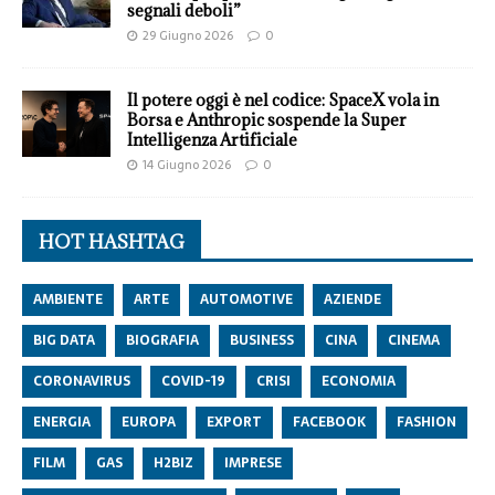
segnali deboli”
29 Giugno 2026
0
Il potere oggi è nel codice: SpaceX vola in
Borsa e Anthropic sospende la Super
Intelligenza Artificiale
14 Giugno 2026
0
HOT HASHTAG
AMBIENTE
ARTE
AUTOMOTIVE
AZIENDE
BIG DATA
BIOGRAFIA
BUSINESS
CINA
CINEMA
CORONAVIRUS
COVID-19
CRISI
ECONOMIA
ENERGIA
EUROPA
EXPORT
FACEBOOK
FASHION
FILM
GAS
H2BIZ
IMPRESE