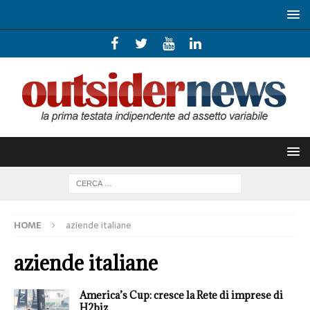
HOME
aziende italiane
aziende italiane
America’s Cup: cresce la Rete di imprese di
H2biz