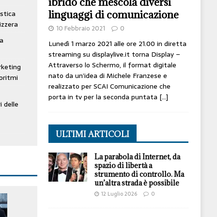
ibrido che mescola diversi
linguaggi di comunicazione
stica
izzera
10 Febbraio 2021
0
ta
Lunedì 1 marzo 2021 alle ore 21.00 in diretta
streaming su displaylive.it torna Display –
Attraverso lo Schermo, il format digitale
rketing
nato da un’idea di Michele Franzese e
oritmi
realizzato per SCAI Comunicazione che
porta in tv per la seconda puntata
[…]
i delle
ULTIMI ARTICOLI
La parabola di Internet, da
spazio di libertà a
strumento di controllo. Ma
un’altra strada è possibile
12 Luglio 2026
0