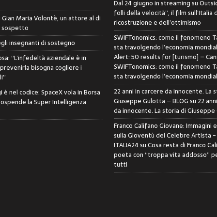
Dal 24 giugno in streaming su Outsid
folli della velocità”, il film sull’Italia 
di Gian Maria Volontè, un attore al di
ricostruzione e dell’ottimismo
i sospetto
SWIFTonomics: come il fenomeno Ta
egli insegnanti di sostegno
sta travolgendo l’economia mondia
Alert: 50 results for [turismo] – Can
sa: “L’infedeltà aziendale è in
SWIFTonomics: come il fenomeno Ta
 prevenirla bisogna cogliere i
sta travolgendo l’economia mondia
i”
22 anni in carcere da innocente. La s
i è nel codice: SpaceX vola in Borsa
Giuseppe Gulotta – BLOG
su
22 anni
sospende la Super Intelligenza
da innocente. La storia di Giuseppe
Franco Califano Giovane: Immagini 
sulla Gioventù del Celebre Artista 
ITALIA24
su
Cosa resta di Franco Cal
poeta con “troppa vita addosso” pe
tutti