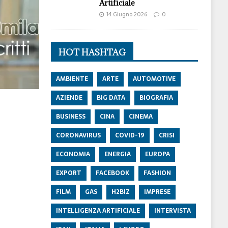
Artificiale
14 Giugno 2026
0
HOT HASHTAG
AMBIENTE
ARTE
AUTOMOTIVE
AZIENDE
BIG DATA
BIOGRAFIA
BUSINESS
CINA
CINEMA
CORONAVIRUS
COVID-19
CRISI
ECONOMIA
ENERGIA
EUROPA
EXPORT
FACEBOOK
FASHION
FILM
GAS
H2BIZ
IMPRESE
INTELLIGENZA ARTIFICIALE
INTERVISTA