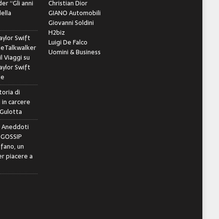
er “Gli anni
Christian Dior
della
GIANO Automobili
Giovanni Soldini
H2biz
ylor Swift
Luigi De Falco
leTalkwalker
Uomini & Business
il Viaggi
su
ylor Swift
le
toria di
 in carcere
 Gulotta
e Aneddoti
- GOSSIP
ifano, un
r piacere a