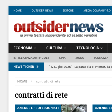
HOME
OUTSIDER NEWS
EDITORE
MEDIA COMPANY 4.0
ECONOMIA
CULTURA
TECNOLOGIA
INTELLIGENZA ARTIFICIALE
CINA
MODA
ECONOMIA
NEWS TICKER
[ 12 Luglio 2026 ]
La parabola di Internet, da 
COSTUME/SOCIETÀ
HOME
contratti di rete
[ 4 Luglio 2026 ]
I mille volti di Gian Maria V
[ 1 Luglio 2026 ]
Il business degli insegnanti 
contratti di rete
[ 29 Giugno 2026 ]
Fabio Di Venosa: “L’infedel
AZIENDE E PROFESSIONISTI
AZIENDE E
ECONOMIA