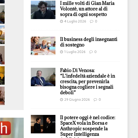
I mille volti di Gian Maria
Volontè, un attore al di
sopra di ogni sospetto
4 Luglio 2026
0
Il business degli insegnanti
di sostegno
1 Luglio 2026
0
Fabio Di Venosa:
“L’infedeltà aziendale è in
crescita, per prevenirla
bisogna cogliere i segnali
deboli”
29 Giugno 2026
0
Il potere oggi è nel codice:
SpaceX vola in Borsa e
Anthropic sospende la
Super Intelligenza