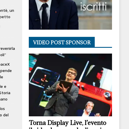
lontè, un
spetto
i
à
VIDEO POST SPONSOR
revenirla
oli”
SpaceX
ospende
le
le e
Storia
mano
los
o del
Torna Display Live, l’evento