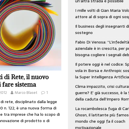
un’altra strada è possibile
: SpaceX vola in Borsa e Anthropic sospende la Super Intelligenza Artificiale
I mille volti di Gian Maria Vo
attore al di sopra di ogni so
Il business degli insegnanti d
 e morto nell’era digitale. Il tempo si era dimenticato di Gillo Dorfles e lui
sostegno
Fabio Di Venosa: “L’infedelt
aziendale è in crescita, per p
bisogna cogliere i segnali deb
Il potere oggi è nel codice: 
vola in Borsa e Anthropic s
i di Rete, il nuovo
la Super Intelligenza Artificia
 fare sistema
Clima impazzito, crisi cultura
guerre? E’ già successo, è la 
2012
Marco Blaset
1
della caduta dell’Impero Ro
 di rete, disciplinato dalla legge
10 n. 122, è una nuova forma di
La rocambolesca fuga di Car
e tra imprese che ha lo scopo di
Ghosn, il latitante più famos
’innovazione di prodotto o di
mondo che oggi fa il coach
motivazionale