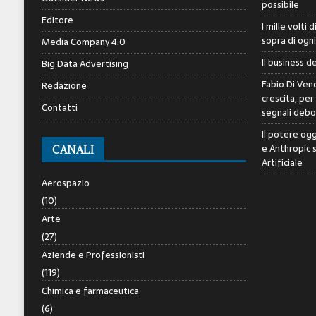
possibile
Editore
I mille volti 
sopra di ogn
Media Company 4.0
Il business d
Big Data Advertising
Fabio Di Veno
Redazione
crescita, per
Contatti
segnali debol
Il potere ogg
e Anthropic 
CANALI
Artificiale
Aerospazio
(10)
Arte
(27)
Aziende e Professionisti
(119)
Chimica e farmaceutica
(6)