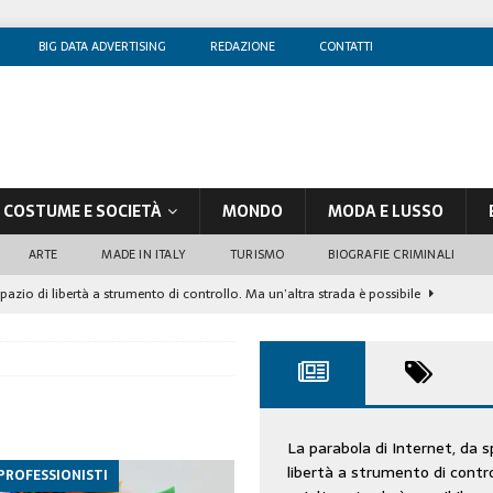
BIG DATA ADVERTISING
REDAZIONE
CONTATTI
COSTUME E SOCIETÀ
MONDO
MODA E LUSSO
ARTE
MADE IN ITALY
TURISMO
BIOGRAFIE CRIMINALI
spazio di libertà a strumento di controllo. Ma un’altra strada è possibile
olontè, un attore al di sopra di ogni sospetto
CINEMA
di sostegno
COSTUME/SOCIETÀ
tà aziendale è in crescita, per prevenirla bisogna cogliere i segnali deboli”
La parabola di Internet, da s
libertà a strumento di contr
 PROFESSIONISTI