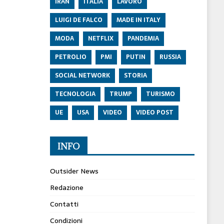
IRAN
ITALIA
LAVORO
LUIGI DE FALCO
MADE IN ITALY
MODA
NETFLIX
PANDEMIA
PETROLIO
PMI
PUTIN
RUSSIA
SOCIAL NETWORK
STORIA
TECNOLOGIA
TRUMP
TURISMO
UE
USA
VIDEO
VIDEO POST
INFO
Outsider News
Redazione
Contatti
Condizioni