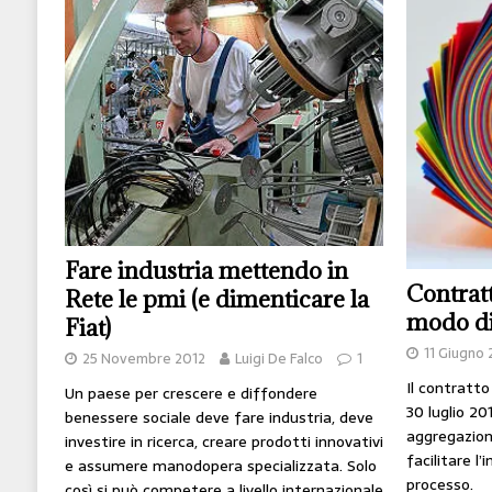
[ 14 Giugno 2026 ]
Il potere oggi è nel codice
HI-TECH
[ 7 Febbraio 2020 ]
Nato con l’Austria-Ungheria
viveva nel futuro
ARTE
Fare industria mettendo in
Contratt
Rete le pmi (e dimenticare la
modo di
Fiat)
11 Giugno 
25 Novembre 2012
Luigi De Falco
1
Il contratto
Un paese per crescere e diffondere
30 luglio 20
benessere sociale deve fare industria, deve
aggregazion
investire in ricerca, creare prodotti innovativi
facilitare l
e assumere manodopera specializzata. Solo
processo.
così si può competere a livello internazionale