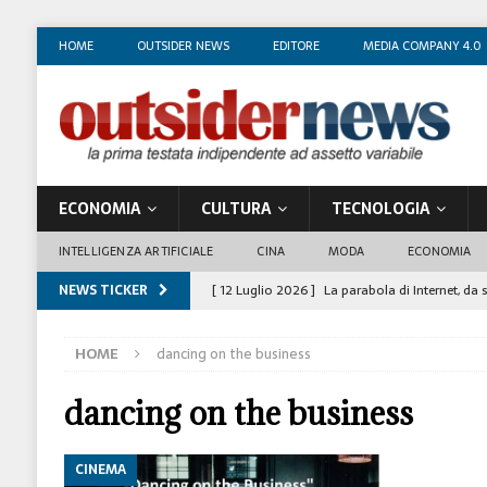
HOME
OUTSIDER NEWS
EDITORE
MEDIA COMPANY 4.0
ECONOMIA
CULTURA
TECNOLOGIA
INTELLIGENZA ARTIFICIALE
CINA
MODA
ECONOMIA
NEWS TICKER
[ 12 Luglio 2026 ]
La parabola di Internet, da 
COSTUME/SOCIETÀ
HOME
dancing on the business
[ 4 Luglio 2026 ]
I mille volti di Gian Maria V
[ 1 Luglio 2026 ]
Il business degli insegnanti 
dancing on the business
[ 29 Giugno 2026 ]
Fabio Di Venosa: “L’infedel
CINEMA
ECONOMIA