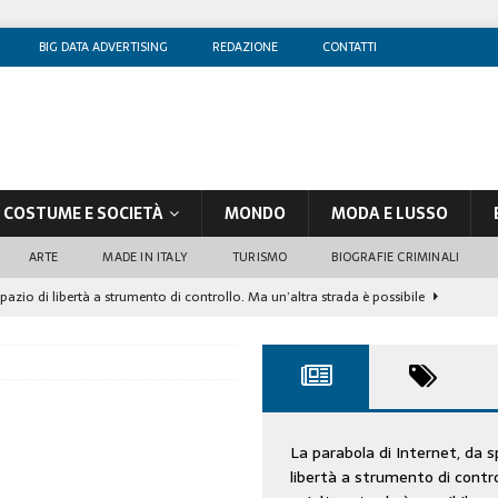
BIG DATA ADVERTISING
REDAZIONE
CONTATTI
COSTUME E SOCIETÀ
MONDO
MODA E LUSSO
ARTE
MADE IN ITALY
TURISMO
BIOGRAFIE CRIMINALI
spazio di libertà a strumento di controllo. Ma un’altra strada è possibile
olontè, un attore al di sopra di ogni sospetto
CINEMA
di sostegno
COSTUME/SOCIETÀ
tà aziendale è in crescita, per prevenirla bisogna cogliere i segnali deboli”
La parabola di Internet, da s
libertà a strumento di contr