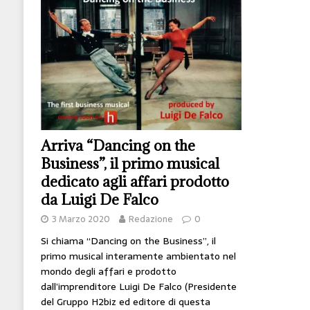
[ 14 Giugno 2026 ]
Il potere oggi è nel codice
HI-TECH
[ 7 Febbraio 2020 ]
Nato con l’Austria-Ungheria
viveva nel futuro
ARTE
Arriva “Dancing on the
Business”, il primo musical
dedicato agli affari prodotto
da Luigi De Falco
3 Marzo 2020
Redazione
0
Si chiama “Dancing on the Business”, il
primo musical interamente ambientato nel
mondo degli affari e prodotto
dall’imprenditore Luigi De Falco (Presidente
del Gruppo H2biz ed editore di questa