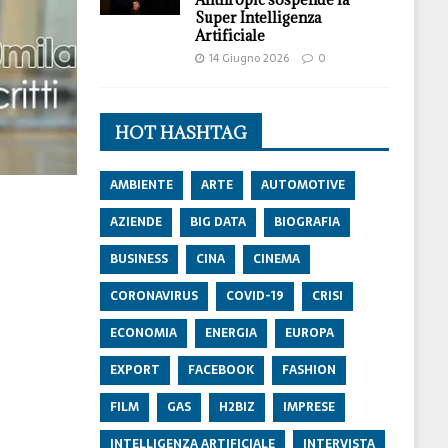
Super Intelligenza
Artificiale
14 Giugno 2026
0
HOT HASHTAG
AMBIENTE
ARTE
AUTOMOTIVE
AZIENDE
BIG DATA
BIOGRAFIA
BUSINESS
CINA
CINEMA
CORONAVIRUS
COVID-19
CRISI
ECONOMIA
ENERGIA
EUROPA
EXPORT
FACEBOOK
FASHION
FILM
GAS
H2BIZ
IMPRESE
INTELLIGENZA ARTIFICIALE
INTERVISTA