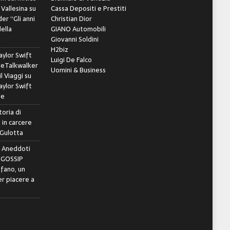
 Vallesina
su
Cassa Depositi e Prestiti
er “Gli anni
Christian Dior
della
GIANO Automobili
Giovanni Soldini
H2biz
ylor Swift
Luigi De Falco
leTalkwalker
Uomini & Business
il Viaggi
su
ylor Swift
le
toria di
 in carcere
 Gulotta
e Aneddoti
- GOSSIP
ifano, un
r piacere a