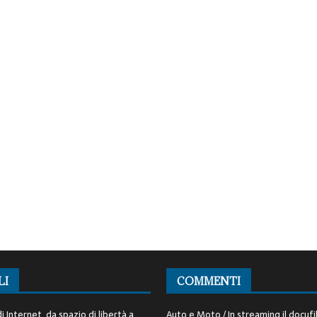
LI
COMMENTI
i Internet, da spazio di libertà a
Auto e Moto / In streaming il docufi