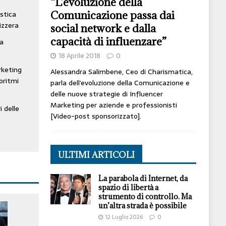
“L’evoluzione della
Comunicazione passa dai
stica
izzera
social network e dalla
capacità di influenzare”
ta
18 Aprile 2018
0
rketing
Alessandra Salimbene, Ceo di Charismatica,
oritmi
parla dell’evoluzione della Comunicazione e
delle nuove strategie di Influencer
Marketing per aziende e professionisti
i delle
[Video-post sponsorizzato].
ULTIMI ARTICOLI
La parabola di Internet, da
spazio di libertà a
strumento di controllo. Ma
un’altra strada è possibile
12 Luglio 2026
0