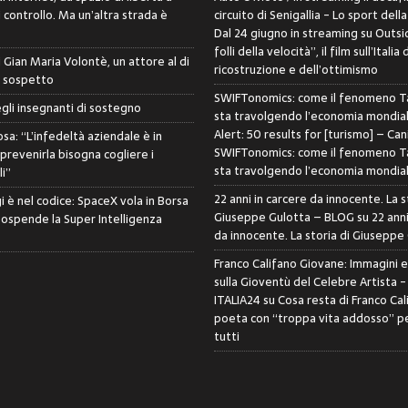
controllo. Ma un’altra strada è
circuito di Senigallia - Lo sport della
Dal 24 giugno in streaming su Outsid
folli della velocità”, il film sull’Italia 
di Gian Maria Volontè, un attore al di
ricostruzione e dell’ottimismo
i sospetto
SWIFTonomics: come il fenomeno Ta
egli insegnanti di sostegno
sta travolgendo l’economia mondia
Alert: 50 results for [turismo] – Can
sa: “L’infedeltà aziendale è in
SWIFTonomics: come il fenomeno Ta
 prevenirla bisogna cogliere i
sta travolgendo l’economia mondia
i”
22 anni in carcere da innocente. La s
i è nel codice: SpaceX vola in Borsa
Giuseppe Gulotta – BLOG
su
22 anni
sospende la Super Intelligenza
da innocente. La storia di Giuseppe
Franco Califano Giovane: Immagini 
sulla Gioventù del Celebre Artista 
ITALIA24
su
Cosa resta di Franco Cal
poeta con “troppa vita addosso” pe
tutti