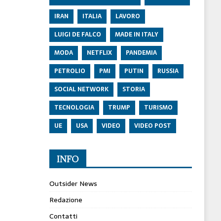
IRAN
ITALIA
LAVORO
LUIGI DE FALCO
MADE IN ITALY
MODA
NETFLIX
PANDEMIA
PETROLIO
PMI
PUTIN
RUSSIA
SOCIAL NETWORK
STORIA
TECNOLOGIA
TRUMP
TURISMO
UE
USA
VIDEO
VIDEO POST
INFO
Outsider News
Redazione
Contatti