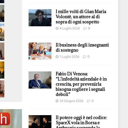
I mille volti di Gian Maria
Volontè, un attore al di
sopra di ogni sospetto
4 Luglio 2026
0
Il business degli insegnanti
di sostegno
1 Luglio 2026
0
Fabio Di Venosa:
“L’infedeltà aziendale è in
crescita, per prevenirla
bisogna cogliere i segnali
deboli”
29 Giugno 2026
0
Il potere oggi è nel codice:
SpaceX vola in Borsa e
Anthropic sospende la