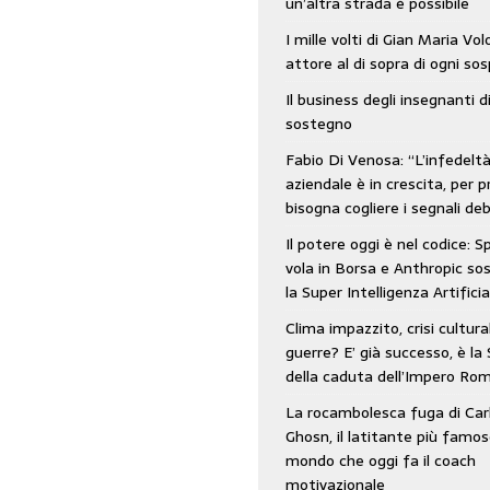
un’altra strada è possibile
: SpaceX vola in Borsa e Anthropic sospende la Super Intelligenza Artificiale
I mille volti di Gian Maria Vo
attore al di sopra di ogni so
Il business degli insegnanti d
 e morto nell’era digitale. Il tempo si era dimenticato di Gillo Dorfles e lui
sostegno
Fabio Di Venosa: “L’infedelt
aziendale è in crescita, per p
bisogna cogliere i segnali deb
Il potere oggi è nel codice: 
vola in Borsa e Anthropic s
la Super Intelligenza Artificia
Clima impazzito, crisi cultura
guerre? E’ già successo, è la 
della caduta dell’Impero Ro
La rocambolesca fuga di Car
Ghosn, il latitante più famos
mondo che oggi fa il coach
motivazionale