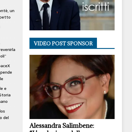
lontè, un
spetto
i
à
VIDEO POST SPONSOR
revenirla
oli”
SpaceX
ospende
le
le e
Storia
mano
los
o del
Alessandra Salimbene: