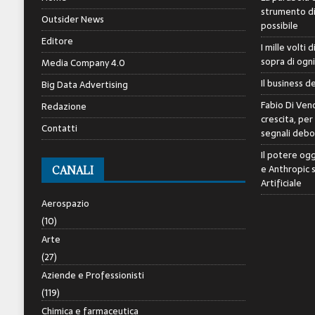
strumento di 
Outsider News
possibile
Editore
I mille volti 
sopra di ogn
Media Company 4.0
Il business d
Big Data Advertising
Fabio Di Veno
Redazione
crescita, per
Contatti
segnali debol
Il potere ogg
e Anthropic 
CANALI
Artificiale
Aerospazio
(10)
Arte
(27)
Aziende e Professionisti
(119)
Chimica e farmaceutica