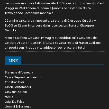
l’economia mondialeTalkwalker Alert: 50 results for [turismo] – Canil
Viaggi
su
SWIFTonomics: come il fenomeno Taylor Swift sta
travolgendo l’economia mondiale
22 anni in carcere da innocente. La storia di Giuseppe Gulotta –
BLOG
su
22 anni in carcere da innocente. La storia di Giuseppe
Gulotta
Franco Califano Giovane: Immagini e Aneddoti sulla Gioventù del
Celebre Artista - GOSSIP ITALIA24
su
Cosa resta di Franco Califano,
un poeta con “troppa vita addosso” per piacere a tutti
LINK
Biennale di Venezia
Cassa Depositi e Prestiti
Christian Dior
GIANO Automobili
Giovanni Soldini
H2biz
Luigi De Falco
Uomini & Business