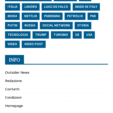
ITALIA
LAVORO
LUIGI DE FALCO
MADE IN ITALY
MODA
NETFLIX
PANDEMIA
PETROLIO
PMI
PUTIN
RUSSIA
SOCIAL NETWORK
STORIA
TECNOLOGIA
TRUMP
TURISMO
UE
USA
VIDEO
VIDEO POST
INFO
Outsider News
Redazione
Contatti
Condizioni
Homepage