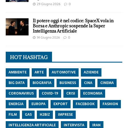
29 Giugno 2026
0
Il potere oggi è nel codice: SpaceX vola in
Borsa e Anthropic sospende la Super
Intelligenza Artificiale
14 Giugno 2026
0
HOT HASHTAG
AMBIENTE
ARTE
AUTOMOTIVE
AZIENDE
BIG DATA
BIOGRAFIA
BUSINESS
CINA
CINEMA
CORONAVIRUS
COVID-19
CRISI
ECONOMIA
ENERGIA
EUROPA
EXPORT
FACEBOOK
FASHION
FILM
GAS
H2BIZ
IMPRESE
INTELLIGENZA ARTIFICIALE
INTERVISTA
IRAN