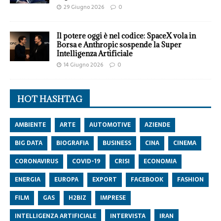
29 Giugno 2026
0
Il potere oggi è nel codice: SpaceX vola in
Borsa e Anthropic sospende la Super
Intelligenza Artificiale
14 Giugno 2026
0
HOT HASHTAG
AMBIENTE
ARTE
AUTOMOTIVE
AZIENDE
BIG DATA
BIOGRAFIA
BUSINESS
CINA
CINEMA
CORONAVIRUS
COVID-19
CRISI
ECONOMIA
ENERGIA
EUROPA
EXPORT
FACEBOOK
FASHION
FILM
GAS
H2BIZ
IMPRESE
INTELLIGENZA ARTIFICIALE
INTERVISTA
IRAN