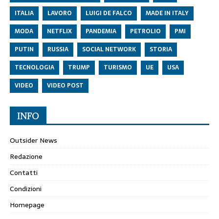
ITALIA
LAVORO
LUIGI DE FALCO
MADE IN ITALY
MODA
NETFLIX
PANDEMIA
PETROLIO
PMI
PUTIN
RUSSIA
SOCIAL NETWORK
STORIA
TECNOLOGIA
TRUMP
TURISMO
UE
USA
VIDEO
VIDEO POST
INFO
Outsider News
Redazione
Contatti
Condizioni
Homepage