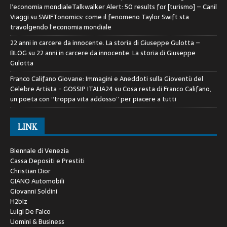
l’economia mondialeTalkwalker Alert: 50 results for [turismo] – Canil
Viaggi
su
SWIFTonomics: come il fenomeno Taylor Swift sta
travolgendo l’economia mondiale
22 anni in carcere da innocente. La storia di Giuseppe Gulotta –
BLOG
su
22 anni in carcere da innocente. La storia di Giuseppe
Gulotta
Franco Califano Giovane: Immagini e Aneddoti sulla Gioventù del
Celebre Artista - GOSSIP ITALIA24
su
Cosa resta di Franco Califano,
un poeta con “troppa vita addosso” per piacere a tutti
LINK
Biennale di Venezia
Cassa Depositi e Prestiti
Christian Dior
GIANO Automobili
Giovanni Soldini
H2biz
Luigi De Falco
Uomini & Business