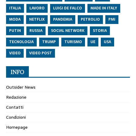
ITALIA
LAVORO
LUIGI DE FALCO
MADE IN ITALY
MODA
NETFLIX
PANDEMIA
PETROLIO
PMI
PUTIN
RUSSIA
SOCIAL NETWORK
STORIA
TECNOLOGIA
TRUMP
TURISMO
UE
USA
VIDEO
VIDEO POST
INFO
Outsider News
Redazione
Contatti
Condizioni
Homepage