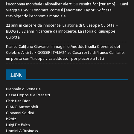
l’economia mondialeTalkwalker Alert: 50 results for [turismo] – Canil
Viaggi
su
SWIFTonomics: come il fenomeno Taylor Swift sta
travolgendo l’economia mondiale
22 anni in carcere da innocente. La storia di Giuseppe Gulotta –
BLOG
su
22 anni in carcere da innocente. La storia di Giuseppe
Gulotta
Franco Califano Giovane: Immagini e Aneddoti sulla Gioventù del
Celebre Artista - GOSSIP ITALIA24
su
Cosa resta di Franco Califano,
un poeta con “troppa vita addosso” per piacere a tutti
LINK
Biennale di Venezia
Cassa Depositi e Prestiti
Christian Dior
GIANO Automobili
Giovanni Soldini
H2biz
Luigi De Falco
Uomini & Business