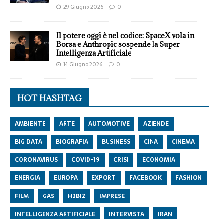
29 Giugno 2026
0
Il potere oggi è nel codice: SpaceX vola in
Borsa e Anthropic sospende la Super
Intelligenza Artificiale
14 Giugno 2026
0
HOT HASHTAG
AMBIENTE
ARTE
AUTOMOTIVE
AZIENDE
BIG DATA
BIOGRAFIA
BUSINESS
CINA
CINEMA
CORONAVIRUS
COVID-19
CRISI
ECONOMIA
ENERGIA
EUROPA
EXPORT
FACEBOOK
FASHION
FILM
GAS
H2BIZ
IMPRESE
INTELLIGENZA ARTIFICIALE
INTERVISTA
IRAN