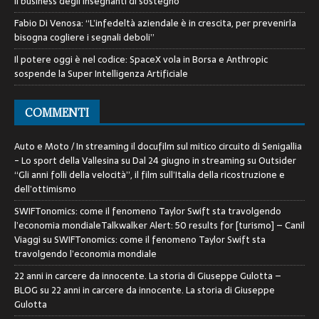
Il business degli insegnanti di sostegno
Fabio Di Venosa: “L’infedeltà aziendale è in crescita, per prevenirla
bisogna cogliere i segnali deboli”
Il potere oggi è nel codice: SpaceX vola in Borsa e Anthropic
sospende la Super Intelligenza Artificiale
COMMENTI
Auto e Moto / In streaming il docufilm sul mitico circuito di Senigallia
- Lo sport della Vallesina
su
Dal 24 giugno in streaming su Outsider
“Gli anni folli della velocità”, il film sull’Italia della ricostruzione e
dell’ottimismo
SWIFTonomics: come il fenomeno Taylor Swift sta travolgendo
l’economia mondialeTalkwalker Alert: 50 results for [turismo] – Canil
Viaggi
su
SWIFTonomics: come il fenomeno Taylor Swift sta
travolgendo l’economia mondiale
22 anni in carcere da innocente. La storia di Giuseppe Gulotta –
BLOG
su
22 anni in carcere da innocente. La storia di Giuseppe
Gulotta