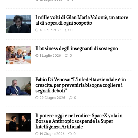
I mille volti di Gian Maria Volontè, un attore
al di sopra di ogni sospetto
4 Luglio 2026
0
Il business degli insegnanti di sostegno
1 Luglio 2026
0
Fabio Di Venosa: “L’infedeltà aziendale è in
crescita, per prevenirla bisogna cogliere i
segnali deboli”
29 Giugno 2026
0
Il potere oggi è nel codice: SpaceX vola in
Borsa e Anthropic sospende la Super
Intelligenza Artificiale
14 Giugno 2026
0