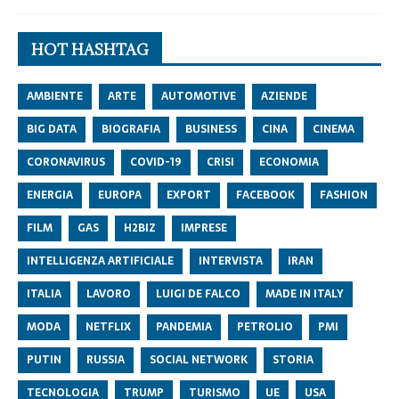
HOT HASHTAG
AMBIENTE
ARTE
AUTOMOTIVE
AZIENDE
BIG DATA
BIOGRAFIA
BUSINESS
CINA
CINEMA
CORONAVIRUS
COVID-19
CRISI
ECONOMIA
ENERGIA
EUROPA
EXPORT
FACEBOOK
FASHION
FILM
GAS
H2BIZ
IMPRESE
INTELLIGENZA ARTIFICIALE
INTERVISTA
IRAN
ITALIA
LAVORO
LUIGI DE FALCO
MADE IN ITALY
MODA
NETFLIX
PANDEMIA
PETROLIO
PMI
PUTIN
RUSSIA
SOCIAL NETWORK
STORIA
TECNOLOGIA
TRUMP
TURISMO
UE
USA