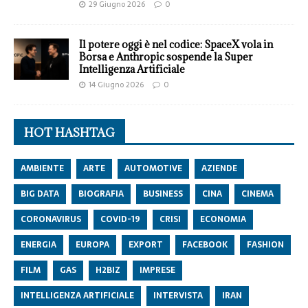
29 Giugno 2026
0
Il potere oggi è nel codice: SpaceX vola in
Borsa e Anthropic sospende la Super
Intelligenza Artificiale
14 Giugno 2026
0
HOT HASHTAG
AMBIENTE
ARTE
AUTOMOTIVE
AZIENDE
BIG DATA
BIOGRAFIA
BUSINESS
CINA
CINEMA
CORONAVIRUS
COVID-19
CRISI
ECONOMIA
ENERGIA
EUROPA
EXPORT
FACEBOOK
FASHION
FILM
GAS
H2BIZ
IMPRESE
INTELLIGENZA ARTIFICIALE
INTERVISTA
IRAN