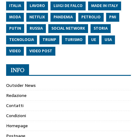
ITALIA
LAVORO
LUIGI DE FALCO
MADE IN ITALY
MODA
NETFLIX
PANDEMIA
PETROLIO
PMI
PUTIN
RUSSIA
SOCIAL NETWORK
STORIA
TECNOLOGIA
TRUMP
TURISMO
UE
USA
VIDEO
VIDEO POST
INFO
Outsider News
Redazione
Contatti
Condizioni
Homepage
Postpage