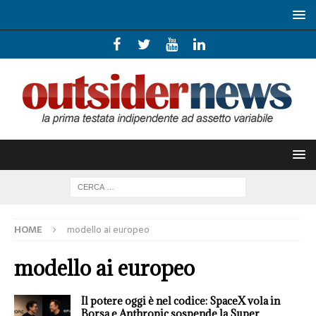
HOME
modello ai europeo
modello ai europeo
Il potere oggi è nel codice: SpaceX vola in
Borsa e Anthropic sospende la Super