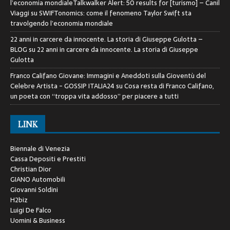
l’economia mondialeTalkwalker Alert: 50 results for [turismo] – Canil
Viaggi
su
SWIFTonomics: come il fenomeno Taylor Swift sta
travolgendo l’economia mondiale
22 anni in carcere da innocente. La storia di Giuseppe Gulotta –
BLOG
su
22 anni in carcere da innocente. La storia di Giuseppe
Gulotta
Franco Califano Giovane: Immagini e Aneddoti sulla Gioventù del
Celebre Artista - GOSSIP ITALIA24
su
Cosa resta di Franco Califano,
un poeta con “troppa vita addosso” per piacere a tutti
LINK
Biennale di Venezia
Cassa Depositi e Prestiti
Christian Dior
GIANO Automobili
Giovanni Soldini
H2biz
Luigi De Falco
Uomini & Business