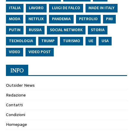
ITALIA
LAVORO
LUIGI DE FALCO
MADE IN ITALY
MODA
NETFLIX
PANDEMIA
PETROLIO
PMI
PUTIN
RUSSIA
SOCIAL NETWORK
STORIA
TECNOLOGIA
TRUMP
TURISMO
UE
USA
VIDEO
VIDEO POST
INFO
Outsider News
Redazione
Contatti
Condizioni
Homepage