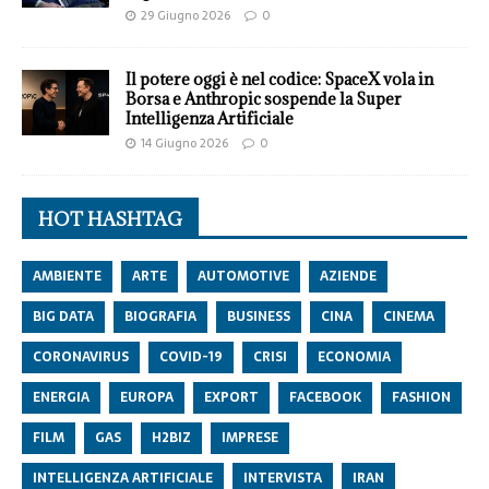
29 Giugno 2026
0
Il potere oggi è nel codice: SpaceX vola in
Borsa e Anthropic sospende la Super
Intelligenza Artificiale
14 Giugno 2026
0
HOT HASHTAG
AMBIENTE
ARTE
AUTOMOTIVE
AZIENDE
BIG DATA
BIOGRAFIA
BUSINESS
CINA
CINEMA
CORONAVIRUS
COVID-19
CRISI
ECONOMIA
ENERGIA
EUROPA
EXPORT
FACEBOOK
FASHION
FILM
GAS
H2BIZ
IMPRESE
INTELLIGENZA ARTIFICIALE
INTERVISTA
IRAN