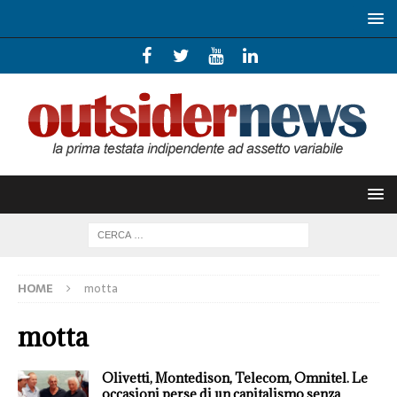
HOME
motta
motta
Olivetti, Montedison, Telecom, Omnitel. Le
occasioni perse di un capitalismo senza