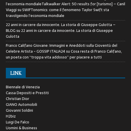
l’economia mondialeTalkwalker Alert: 50 results for [turismo] – Canil
Viaggi
su
SWIFTonomics: come il fenomeno Taylor Swift sta
travolgendo l’economia mondiale
22 anni in carcere da innocente. La storia di Giuseppe Gulotta –
BLOG
su
22 anni in carcere da innocente. La storia di Giuseppe
Gulotta
Franco Califano Giovane: Immagini e Aneddoti sulla Gioventù del
Celebre Artista - GOSSIP ITALIA24
su
Cosa resta di Franco Califano,
un poeta con “troppa vita addosso” per piacere a tutti
LINK
Biennale di Venezia
Cassa Depositi e Prestiti
Christian Dior
GIANO Automobili
Giovanni Soldini
H2biz
Luigi De Falco
Uomini & Business