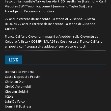
l’economia mondialeTalkwalker Alert: 50 results for [turismo] – Canil
Viaggi
su
SWIFTonomics: come il fenomeno Taylor Swift sta
travolgendo l’economia mondiale
22 anni in carcere da innocente. La storia di Giuseppe Gulotta –
BLOG
su
22 anni in carcere da innocente. La storia di Giuseppe
Gulotta
Franco Califano Giovane: Immagini e Aneddoti sulla Gioventù del
Celebre Artista - GOSSIP ITALIA24
su
Cosa resta di Franco Califano,
un poeta con “troppa vita addosso” per piacere a tutti
LINK
Biennale di Venezia
Cassa Depositi e Prestiti
Christian Dior
GIANO Automobili
Giovanni Soldini
H2biz
Luigi De Falco
Uomini & Business