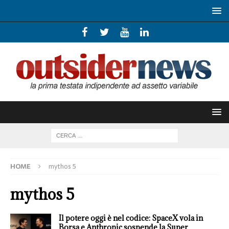
HOME
mythos 5
mythos 5
Il potere oggi è nel codice: SpaceX vola in
Borsa e Anthropic sospende la Super