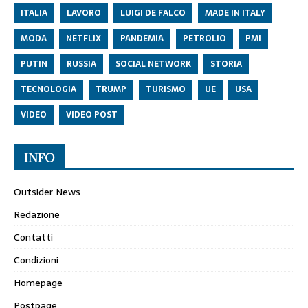
ITALIA
LAVORO
LUIGI DE FALCO
MADE IN ITALY
MODA
NETFLIX
PANDEMIA
PETROLIO
PMI
PUTIN
RUSSIA
SOCIAL NETWORK
STORIA
TECNOLOGIA
TRUMP
TURISMO
UE
USA
VIDEO
VIDEO POST
INFO
Outsider News
Redazione
Contatti
Condizioni
Homepage
Postpage