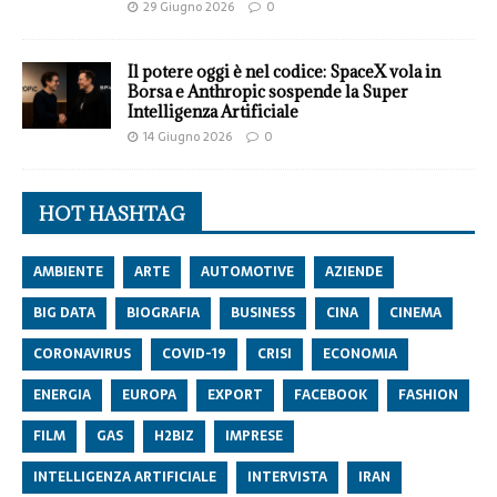
29 Giugno 2026
0
Il potere oggi è nel codice: SpaceX vola in
Borsa e Anthropic sospende la Super
Intelligenza Artificiale
14 Giugno 2026
0
HOT HASHTAG
AMBIENTE
ARTE
AUTOMOTIVE
AZIENDE
BIG DATA
BIOGRAFIA
BUSINESS
CINA
CINEMA
CORONAVIRUS
COVID-19
CRISI
ECONOMIA
ENERGIA
EUROPA
EXPORT
FACEBOOK
FASHION
FILM
GAS
H2BIZ
IMPRESE
INTELLIGENZA ARTIFICIALE
INTERVISTA
IRAN