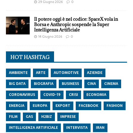
29 Giugno 2026
0
Il potere oggi è nel codice: SpaceX vola in
Borsa e Anthropic sospende la Super
Intelligenza Artificiale
14 Giugno 2026
0
HOT HASHTAG
AMBIENTE
ARTE
AUTOMOTIVE
AZIENDE
BIG DATA
BIOGRAFIA
BUSINESS
CINA
CINEMA
CORONAVIRUS
COVID-19
CRISI
ECONOMIA
ENERGIA
EUROPA
EXPORT
FACEBOOK
FASHION
FILM
GAS
H2BIZ
IMPRESE
INTELLIGENZA ARTIFICIALE
INTERVISTA
IRAN