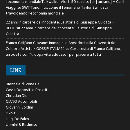
l’economia mondialeTalkwalker Alert: 50 results for [turismo] – Canil
Viaggi
su
SWIFTonomics: come il fenomeno Taylor Swift sta
travolgendo l’economia mondiale
22 anni in carcere da innocente. La storia di Giuseppe Gulotta –
BLOG
su
22 anni in carcere da innocente. La storia di Giuseppe
Gulotta
Franco Califano Giovane: Immagini e Aneddoti sulla Gioventù del
Celebre Artista - GOSSIP ITALIA24
su
Cosa resta di Franco Califano,
un poeta con “troppa vita addosso” per piacere a tutti
LINK
Biennale di Venezia
Cassa Depositi e Prestiti
Christian Dior
GIANO Automobili
Giovanni Soldini
H2biz
Luigi De Falco
Uomini & Business