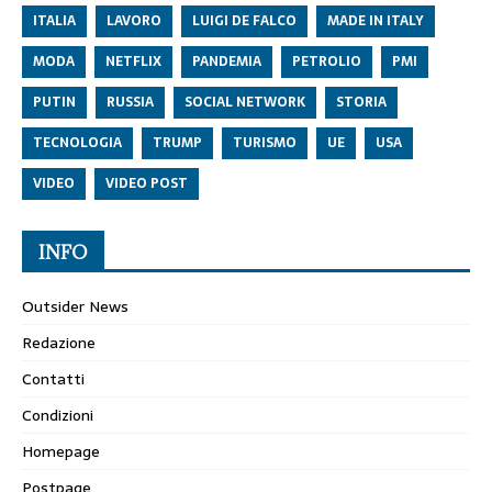
ITALIA
LAVORO
LUIGI DE FALCO
MADE IN ITALY
MODA
NETFLIX
PANDEMIA
PETROLIO
PMI
PUTIN
RUSSIA
SOCIAL NETWORK
STORIA
TECNOLOGIA
TRUMP
TURISMO
UE
USA
VIDEO
VIDEO POST
INFO
Outsider News
Redazione
Contatti
Condizioni
Homepage
Postpage