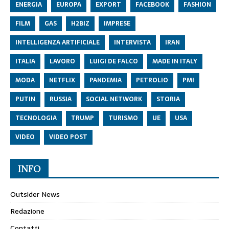
ENERGIA
EUROPA
EXPORT
FACEBOOK
FASHION
FILM
GAS
H2BIZ
IMPRESE
INTELLIGENZA ARTIFICIALE
INTERVISTA
IRAN
ITALIA
LAVORO
LUIGI DE FALCO
MADE IN ITALY
MODA
NETFLIX
PANDEMIA
PETROLIO
PMI
PUTIN
RUSSIA
SOCIAL NETWORK
STORIA
TECNOLOGIA
TRUMP
TURISMO
UE
USA
VIDEO
VIDEO POST
INFO
Outsider News
Redazione
Contatti