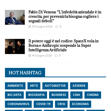
Fabio Di Venosa: “L’infedeltà aziendale è in
crescita, per prevenirla bisogna cogliere i
segnali deboli”
29 Giugno 2026
0
Il potere oggi è nel codice: SpaceX vola in
Borsa e Anthropic sospende la Super
Intelligenza Artificiale
14 Giugno 2026
0
HOT HASHTAG
AMBIENTE
ARTE
AUTOMOTIVE
AZIENDE
BIG DATA
BIOGRAFIA
BUSINESS
CINA
CINEMA
CORONAVIRUS
COVID-19
CRISI
ECONOMIA