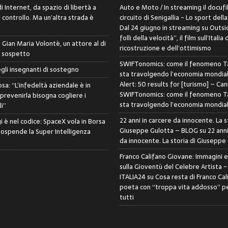
i Internet, da spazio di libertà a
Auto e Moto / In streaming il docufi
controllo. Ma un’altra strada è
circuito di Senigallia - Lo sport della
Dal 24 giugno in streaming su Outsid
folli della velocità”, il film sull’Italia 
di Gian Maria Volontè, un attore al di
ricostruzione e dell’ottimismo
i sospetto
SWIFTonomics: come il fenomeno Ta
egli insegnanti di sostegno
sta travolgendo l’economia mondia
Alert: 50 results for [turismo] – Can
sa: “L’infedeltà aziendale è in
SWIFTonomics: come il fenomeno Ta
 prevenirla bisogna cogliere i
sta travolgendo l’economia mondia
i”
22 anni in carcere da innocente. La s
i è nel codice: SpaceX vola in Borsa
Giuseppe Gulotta – BLOG
su
22 anni
sospende la Super Intelligenza
da innocente. La storia di Giuseppe
Franco Califano Giovane: Immagini 
sulla Gioventù del Celebre Artista 
ITALIA24
su
Cosa resta di Franco Cal
poeta con “troppa vita addosso” pe
tutti