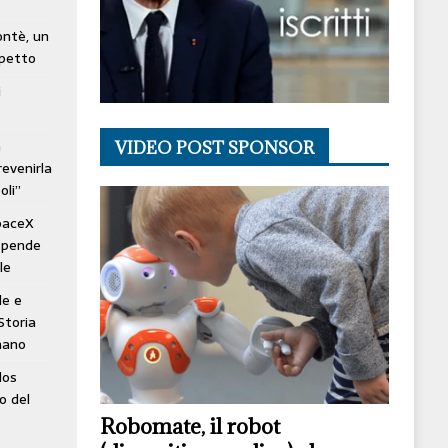
lontè, un
spetto
i
à
VIDEO POST SPONSOR
revenirla
oli”
SpaceX
ospende
le
le e
Storia
mano
los
o del
Robomate, il robot