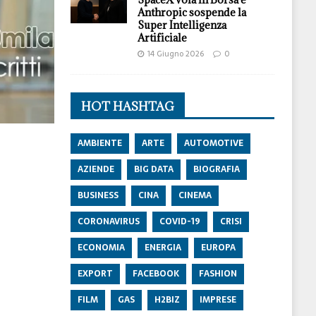
Anthropic sospende la
Super Intelligenza
Artificiale
14 Giugno 2026
0
HOT HASHTAG
AMBIENTE
ARTE
AUTOMOTIVE
AZIENDE
BIG DATA
BIOGRAFIA
BUSINESS
CINA
CINEMA
CORONAVIRUS
COVID-19
CRISI
ECONOMIA
ENERGIA
EUROPA
EXPORT
FACEBOOK
FASHION
FILM
GAS
H2BIZ
IMPRESE