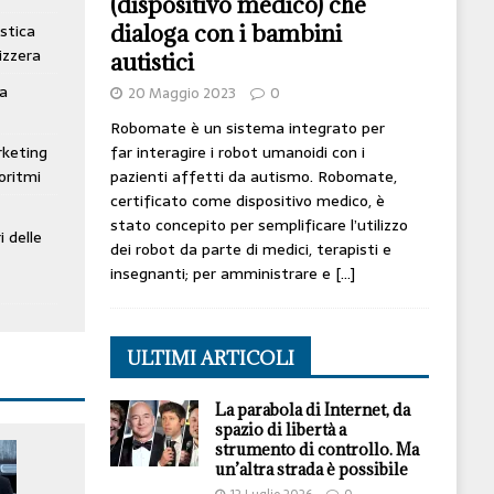
(dispositivo medico) che
dialoga con i bambini
stica
izzera
autistici
ta
20 Maggio 2023
0
Robomate è un sistema integrato per
far interagire i robot umanoidi con i
rketing
pazienti affetti da autismo. Robomate,
oritmi
certificato come dispositivo medico, è
stato concepito per semplificare l’utilizzo
i delle
dei robot da parte di medici, terapisti e
insegnanti; per amministrare e
[…]
ULTIMI ARTICOLI
La parabola di Internet, da
spazio di libertà a
strumento di controllo. Ma
un’altra strada è possibile
12 Luglio 2026
0