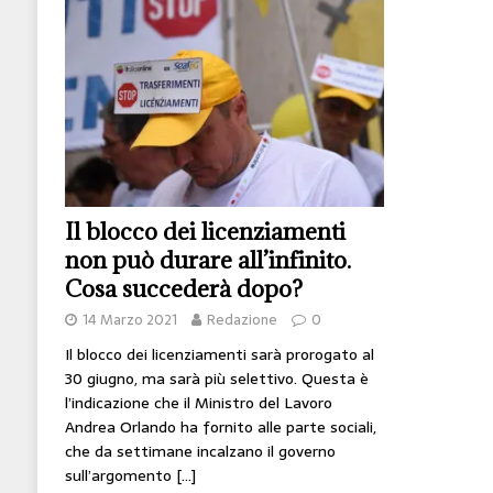
[ 14 Giugno 2026 ]
Il potere oggi è nel codice
HI-TECH
[ 7 Febbraio 2020 ]
Nato con l’Austria-Ungheria
viveva nel futuro
ARTE
Il blocco dei licenziamenti
non può durare all’infinito.
Cosa succederà dopo?
14 Marzo 2021
Redazione
0
Il blocco dei licenziamenti sarà prorogato al
30 giugno, ma sarà più selettivo. Questa è
l’indicazione che il Ministro del Lavoro
Andrea Orlando ha fornito alle parte sociali,
che da settimane incalzano il governo
sull’argomento
[…]