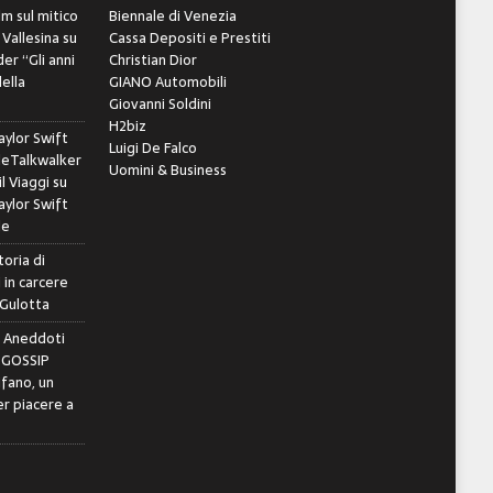
lm sul mitico
Biennale di Venezia
 Vallesina
su
Cassa Depositi e Prestiti
er “Gli anni
Christian Dior
della
GIANO Automobili
Giovanni Soldini
H2biz
ylor Swift
Luigi De Falco
leTalkwalker
Uomini & Business
il Viaggi
su
ylor Swift
le
toria di
 in carcere
 Gulotta
e Aneddoti
- GOSSIP
ifano, un
r piacere a