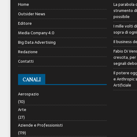
Home
La parabola d
strumento di 
Outsider News
possibile
Editore
I mille volti 
sopra di ogn
Media Company 4.0
Il business d
Big Data Advertising
Fabio Di Veno
Redazione
crescita, per
Contatti
segnali debol
Il potere ogg
e Anthropic 
CANALI
Artificiale
Aerospazio
(10)
Arte
(27)
Aziende e Professionisti
(119)