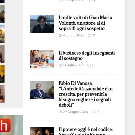
I mille volti di Gian Maria
Volontè, un attore al di
sopra di ogni sospetto
4 Luglio 2026
0
Il business degli insegnanti
di sostegno
1 Luglio 2026
0
Fabio Di Venosa:
“L’infedeltà aziendale è in
crescita, per prevenirla
bisogna cogliere i segnali
deboli”
29 Giugno 2026
0
Il potere oggi è nel codice:
SpaceX vola in Borsa e