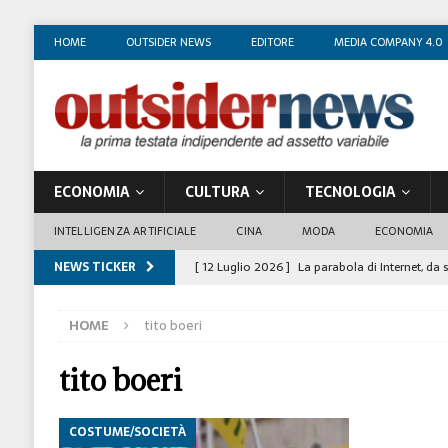
HOME
OUTSIDER NEWS
EDITORE
MEDIA COMPANY 4.0
ECONOMIA
CULTURA
TECNOLOGIA
INTELLIGENZA ARTIFICIALE
CINA
MODA
ECONOMIA
NEWS TICKER
[ 12 Luglio 2026 ]
La parabola di Internet, da 
COSTUME/SOCIETÀ
HOME
tito boeri
[ 4 Luglio 2026 ]
I mille volti di Gian Maria V
[ 1 Luglio 2026 ]
Il business degli insegnanti 
tito boeri
[ 29 Giugno 2026 ]
Fabio Di Venosa: “L’infedel
COSTUME/SOCIETÀ
ECONOMIA