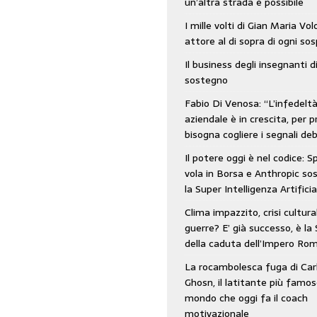
un’altra strada è possibile
: SpaceX vola in Borsa e Anthropic sospende la Super Intelligenza Artificiale
I mille volti di Gian Maria Vo
attore al di sopra di ogni so
Il business degli insegnanti d
 e morto nell’era digitale. Il tempo si era dimenticato di Gillo Dorfles e lui
sostegno
Fabio Di Venosa: “L’infedelt
aziendale è in crescita, per p
bisogna cogliere i segnali deb
Il potere oggi è nel codice: 
vola in Borsa e Anthropic s
la Super Intelligenza Artificia
Clima impazzito, crisi cultura
guerre? E’ già successo, è la 
della caduta dell’Impero Ro
La rocambolesca fuga di Car
Ghosn, il latitante più famos
mondo che oggi fa il coach
motivazionale