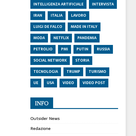
INTELLIGENZA ARTIFICIALE
INTERVISTA
IRAN
ITALIA
LAVORO
LUIGI DE FALCO
MADE IN ITALY
MODA
NETFLIX
PANDEMIA
PETROLIO
PMI
PUTIN
RUSSIA
SOCIAL NETWORK
STORIA
TECNOLOGIA
TRUMP
TURISMO
UE
USA
VIDEO
VIDEO POST
INFO
Outsider News
Redazione