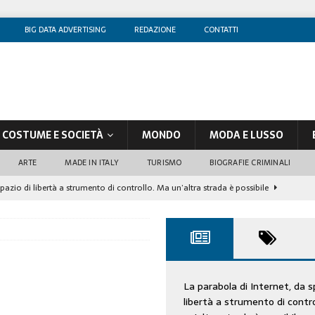
BIG DATA ADVERTISING
REDAZIONE
CONTATTI
COSTUME E SOCIETÀ
MONDO
MODA E LUSSO
ARTE
MADE IN ITALY
TURISMO
BIOGRAFIE CRIMINALI
spazio di libertà a strumento di controllo. Ma un’altra strada è possibile
olontè, un attore al di sopra di ogni sospetto
CINEMA
di sostegno
COSTUME/SOCIETÀ
tà aziendale è in crescita, per prevenirla bisogna cogliere i segnali deboli”
La parabola di Internet, da s
libertà a strumento di contr