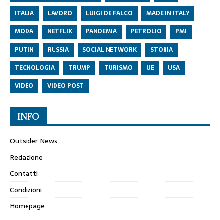
ITALIA
LAVORO
LUIGI DE FALCO
MADE IN ITALY
MODA
NETFLIX
PANDEMIA
PETROLIO
PMI
PUTIN
RUSSIA
SOCIAL NETWORK
STORIA
TECNOLOGIA
TRUMP
TURISMO
UE
USA
VIDEO
VIDEO POST
INFO
Outsider News
Redazione
Contatti
Condizioni
Homepage