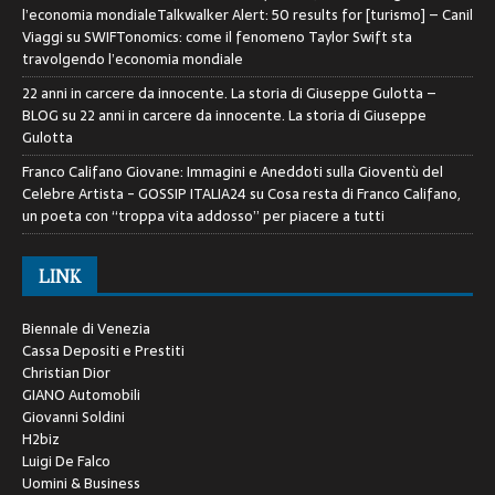
l’economia mondialeTalkwalker Alert: 50 results for [turismo] – Canil
Viaggi
su
SWIFTonomics: come il fenomeno Taylor Swift sta
travolgendo l’economia mondiale
22 anni in carcere da innocente. La storia di Giuseppe Gulotta –
BLOG
su
22 anni in carcere da innocente. La storia di Giuseppe
Gulotta
Franco Califano Giovane: Immagini e Aneddoti sulla Gioventù del
Celebre Artista - GOSSIP ITALIA24
su
Cosa resta di Franco Califano,
un poeta con “troppa vita addosso” per piacere a tutti
LINK
Biennale di Venezia
Cassa Depositi e Prestiti
Christian Dior
GIANO Automobili
Giovanni Soldini
H2biz
Luigi De Falco
Uomini & Business