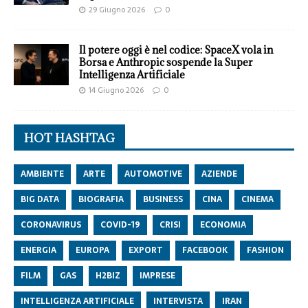
29 Giugno 2026
0
Il potere oggi è nel codice: SpaceX vola in
Borsa e Anthropic sospende la Super
Intelligenza Artificiale
14 Giugno 2026
0
HOT HASHTAG
AMBIENTE
ARTE
AUTOMOTIVE
AZIENDE
BIG DATA
BIOGRAFIA
BUSINESS
CINA
CINEMA
CORONAVIRUS
COVID-19
CRISI
ECONOMIA
ENERGIA
EUROPA
EXPORT
FACEBOOK
FASHION
FILM
GAS
H2BIZ
IMPRESE
INTELLIGENZA ARTIFICIALE
INTERVISTA
IRAN