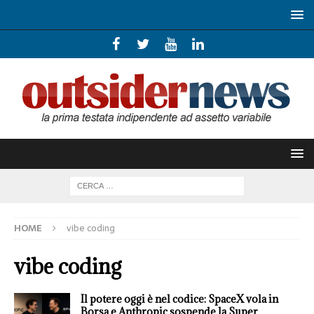
HOME
vibe coding
vibe coding
Il potere oggi è nel codice: SpaceX vola in
Borsa e Anthropic sospende la Super