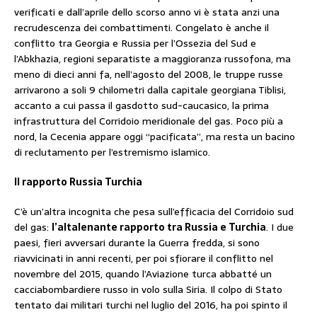
verificati e dall’aprile dello scorso anno vi è stata anzi una
recrudescenza dei combattimenti. Congelato è anche il
conflitto tra Georgia e Russia per l’Ossezia del Sud e
l’Abkhazia, regioni separatiste a maggioranza russofona, ma
meno di dieci anni fa, nell’agosto del 2008, le truppe russe
arrivarono a soli 9 chilometri dalla capitale georgiana Tiblisi,
accanto a cui passa il gasdotto sud-caucasico, la prima
infrastruttura del Corridoio meridionale del gas. Poco più a
nord, la Cecenia appare oggi “pacificata”, ma resta un bacino
di reclutamento per l’estremismo islamico.
Il rapporto Russia Turchia
C’è un’altra incognita che pesa sull’efficacia del Corridoio sud
del gas:
l’altalenante rapporto tra Russia e Turchia
. I due
paesi, fieri avversari durante la Guerra fredda, si sono
riavvicinati in anni recenti, per poi sfiorare il conflitto nel
novembre del 2015, quando l’Aviazione turca abbatté un
cacciabombardiere russo in volo sulla Siria. Il colpo di Stato
tentato dai militari turchi nel luglio del 2016, ha poi spinto il