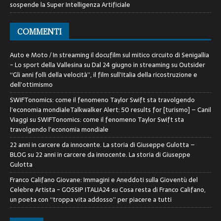
sospende la Super Intelligenza Artificiale
COMMENTI
Auto e Moto / In streaming il docufilm sul mitico circuito di Senigallia
- Lo sport della Vallesina
su
Dal 24 giugno in streaming su Outsider
“Gli anni folli della velocità”, il film sull’Italia della ricostruzione e
dell’ottimismo
SWIFTonomics: come il fenomeno Taylor Swift sta travolgendo
l’economia mondialeTalkwalker Alert: 50 results for [turismo] – Canil
Viaggi
su
SWIFTonomics: come il fenomeno Taylor Swift sta
travolgendo l’economia mondiale
22 anni in carcere da innocente. La storia di Giuseppe Gulotta –
BLOG
su
22 anni in carcere da innocente. La storia di Giuseppe
Gulotta
Franco Califano Giovane: Immagini e Aneddoti sulla Gioventù del
Celebre Artista - GOSSIP ITALIA24
su
Cosa resta di Franco Califano,
un poeta con “troppa vita addosso” per piacere a tutti