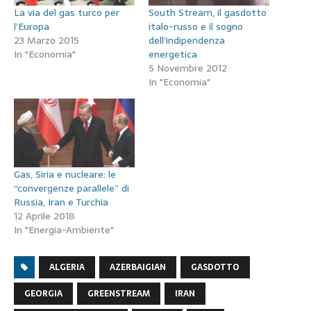
La via del gas turco per
South Stream, il gasdotto
l’Europa
italo-russo e il sogno
23 Marzo 2015
dell’indipendenza
In "Economia"
energetica
5 Novembre 2012
In "Economia"
Gas, Siria e nucleare: le
“convergenze parallele” di
Russia, Iran e Turchia
12 Aprile 2018
In "Energia-Ambiente"
ALGERIA
AZERBAIGIAN
GASDOTTO
GEORGIA
GREENSTREAM
IRAN