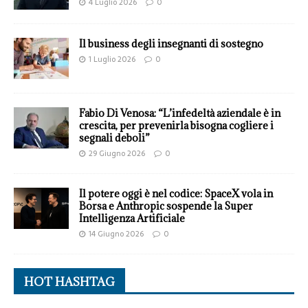
4 Luglio 2026
0
Il business degli insegnanti di sostegno
1 Luglio 2026
0
Fabio Di Venosa: “L’infedeltà aziendale è in
crescita, per prevenirla bisogna cogliere i
segnali deboli”
29 Giugno 2026
0
Il potere oggi è nel codice: SpaceX vola in
Borsa e Anthropic sospende la Super
Intelligenza Artificiale
14 Giugno 2026
0
HOT HASHTAG