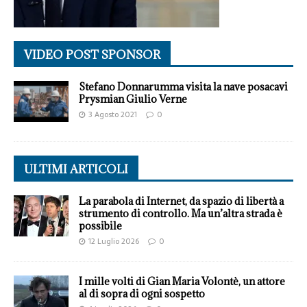
VIDEO POST SPONSOR
Stefano Donnarumma visita la nave posacavi
Prysmian Giulio Verne
3 Agosto 2021
0
ULTIMI ARTICOLI
La parabola di Internet, da spazio di libertà a
strumento di controllo. Ma un’altra strada è
possibile
12 Luglio 2026
0
I mille volti di Gian Maria Volontè, un attore
al di sopra di ogni sospetto