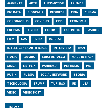
AMBIENTE
ARTE
AUTOMOTIVE
AZIENDE
BIG DATA
BIOGRAFIA
BUSINESS
CINA
CINEMA
CORONAVIRUS
COVID-19
CRISI
ECONOMIA
ENERGIA
EUROPA
EXPORT
FACEBOOK
FASHION
FILM
GAS
H2BIZ
IMPRESE
INTELLIGENZA ARTIFICIALE
INTERVISTA
IRAN
ITALIA
LAVORO
LUIGI DE FALCO
MADE IN ITALY
MODA
NETFLIX
PANDEMIA
PETROLIO
PMI
PUTIN
RUSSIA
SOCIAL NETWORK
STORIA
TECNOLOGIA
TRUMP
TURISMO
UE
USA
VIDEO
VIDEO POST
INFO