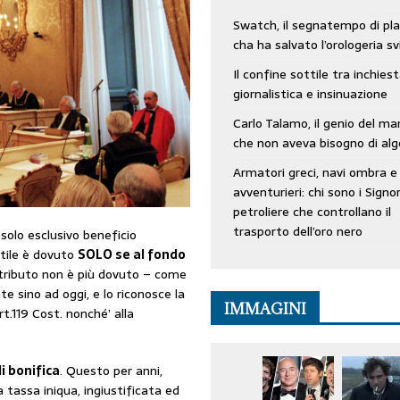
Swatch, il segnatempo di pla
cha ha salvato l’orologeria sv
Il confine sottile tra inchies
giornalistica e insinuazione
Carlo Talamo, il genio del ma
che non aveva bisogno di alg
Armatori greci, navi ombra e
avventurieri: chi sono i Signor
petroliere che controllano il
trasporto dell’oro nero
l solo esclusivo beneficio
rtile è dovuto
SOLO se al fondo
l tributo non è più dovuto – come
 sino ad oggi, e lo riconosce la
IMMAGINI
t.119 Cost. nonché’ alla
i bonifica
. Questo per anni,
 tassa iniqua, ingiustificata ed