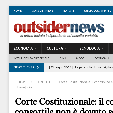
HOME
OUTSIDER NEWS
EDITORE
MEDIA COMPANY 4.0
ECONOMIA
CULTURA
TECNOLOGIA
INTELLIGENZA ARTIFICIALE
CINA
MODA
ECONOMIA
NEWS TICKER
[ 12 Luglio 2026 ]
La parabola di Internet, da 
COSTUME/SOCIETÀ
HOME
DIRITTO
Corte Costituzionale: il contributo 
[ 4 Luglio 2026 ]
I mille volti di Gian Maria V
beneficio
[ 1 Luglio 2026 ]
Il business degli insegnanti 
Corte Costituzionale: il c
[ 29 Giugno 2026 ]
Fabio Di Venosa: “L’infedel
consortile non è dovuto 
ECONOMIA