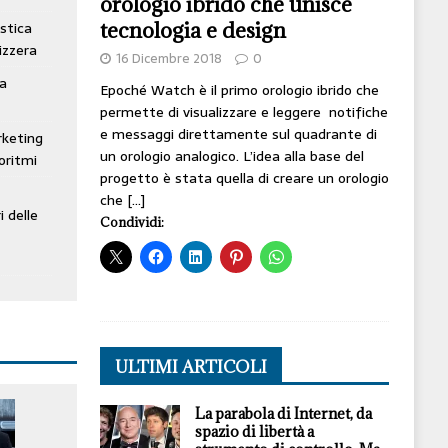
orologio ibrido che unisce
tecnologia e design
stica
izzera
16 Dicembre 2018
0
ta
Epoché Watch è il primo orologio ibrido che
permette di visualizzare e leggere notifiche
e messaggi direttamente sul quadrante di
rketing
un orologio analogico. L’idea alla base del
oritmi
progetto è stata quella di creare un orologio
che
[…]
i delle
Condividi:
ULTIMI ARTICOLI
La parabola di Internet, da
spazio di libertà a