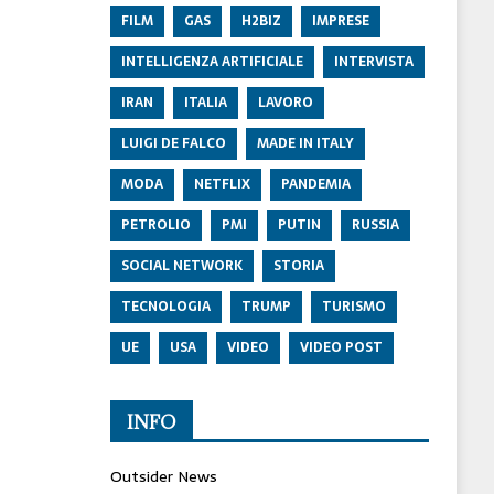
FILM
GAS
H2BIZ
IMPRESE
INTELLIGENZA ARTIFICIALE
INTERVISTA
IRAN
ITALIA
LAVORO
LUIGI DE FALCO
MADE IN ITALY
MODA
NETFLIX
PANDEMIA
PETROLIO
PMI
PUTIN
RUSSIA
SOCIAL NETWORK
STORIA
TECNOLOGIA
TRUMP
TURISMO
UE
USA
VIDEO
VIDEO POST
INFO
Outsider News