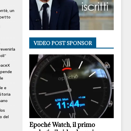
lontè, un
spetto
i
à
VIDEO POST SPONSOR
revenirla
oli”
SpaceX
ospende
le
le e
Storia
mano
los
o del
Epoché Watch, il primo