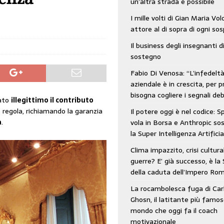
un’altra strada è possibile
: SpaceX vola in Borsa e Anthropic sospende la Super Intelligenza Artificiale
I mille volti di Gian Maria Vo
attore al di sopra di ogni so
Il business degli insegnanti d
 e morto nell’era digitale. Il tempo si era dimenticato di Gillo Dorfles e lui
sostegno
Fabio Di Venosa: “L’infedelt
aziendale è in crescita, per p
bisogna cogliere i segnali deb
rato
illegittimo il contributo
e regola, richiamando la garanzia
Il potere oggi è nel codice: 
a
.
vola in Borsa e Anthropic s
la Super Intelligenza Artificia
Clima impazzito, crisi cultura
guerre? E’ già successo, è la 
della caduta dell’Impero Ro
La rocambolesca fuga di Car
Ghosn, il latitante più famos
mondo che oggi fa il coach
motivazionale