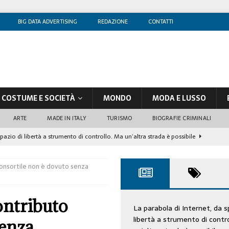
BIG DATA ADVERTISING
REDAZIONE
CONTATTI
COSTUME E SOCIETÀ
MONDO
MODA E LUSSO
ARTE
MADE IN ITALY
TURISMO
BIOGRAFIE CRIMINALI
spazio di libertà a strumento di controllo. Ma un’altra strada è possibile
consortile non è dovuto senza
olontè, un attore al di sopra di ogni sospetto
CINEMA
di sostegno
COSTUME/SOCIETÀ
ontributo
tà aziendale è in crescita, per prevenirla bisogna cogliere i segnali deboli”
La parabola di Internet, da s
libertà a strumento di contr
senza