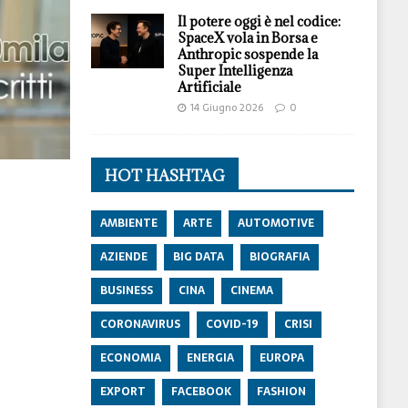
Il potere oggi è nel codice:
SpaceX vola in Borsa e
Anthropic sospende la
Super Intelligenza
Artificiale
14 Giugno 2026
0
HOT HASHTAG
AMBIENTE
ARTE
AUTOMOTIVE
AZIENDE
BIG DATA
BIOGRAFIA
BUSINESS
CINA
CINEMA
CORONAVIRUS
COVID-19
CRISI
ECONOMIA
ENERGIA
EUROPA
EXPORT
FACEBOOK
FASHION