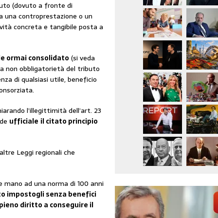
buto (dovuto a fronte di
nza una controprestazione o un
vità concreta e tangibile posta a
e ormai consolidato
(si veda
a non obbligatorietà del tributo
za di qualsiasi utile, beneficio
onsorziata.
rando l’illegittimità dell’art. 23
nde
ufficiale
il citato principio
 altre Leggi regionali che
te mano ad una norma di 100 anni
to impostogli senza benefici
pieno diritto a conseguire il