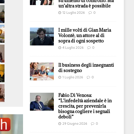
strumento di controllo. Ma
un’altra strada è possibile
12 Luglio 2026
0
I mille volti di Gian Maria
Volontè, un attore al di
sopra di ogni sospetto
4 Luglio 2026
0
Il business degli insegnanti
di sostegno
1 Luglio 2026
0
Fabio Di Venosa:
“L’infedeltà aziendale è in
crescita, per prevenirla
bisogna cogliere i segnali
deboli”
29 Giugno 2026
0