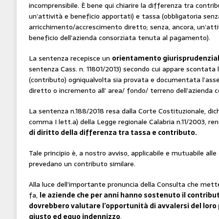
incomprensibile. È bene qui chiarire la differenza tra contri
un’attività e beneficio apportati) e tassa (obbligatoria se
arricchimento/accrescimento diretto; senza, ancora, un’atti
beneficio dell’azienda consorziata tenuta al pagamento).
La sentenza recepisce un
orientamento giurisprudenzial
sentenza Cass. n. 11801/2013) secondo cui appare scontata l
(contributo) ogniqualvolta sia provata e documentata l’assen
diretto o incremento all’ area/ fondo/ terreno dell’azienda c
La sentenza n.188/2018 resa dalla Corte Costituzionale, dichia
comma I lett.a) della Legge regionale Calabria n.11/2003, re
di diritto della differenza tra tassa e contributo.
Tale principio è, a nostro avviso, applicabile e mutuabile alle
prevedano un contributo similare.
Alla luce dell’importante pronuncia della Consulta che met
fa,
le aziende che per anni hanno sostenuto il contribu
dovrebbero valutare l’opportunità di avvalersi del loro 
giusto ed equo indennizzo
.