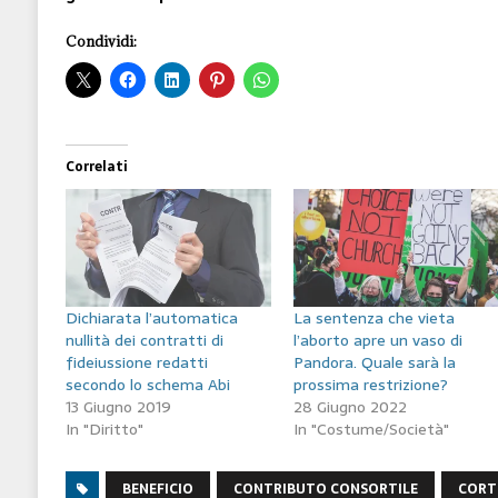
Condividi:
Correlati
Dichiarata l’automatica
La sentenza che vieta
nullità dei contratti di
l’aborto apre un vaso di
fideiussione redatti
Pandora. Quale sarà la
secondo lo schema Abi
prossima restrizione?
13 Giugno 2019
28 Giugno 2022
In "Diritto"
In "Costume/Società"
BENEFICIO
CONTRIBUTO CONSORTILE
CORT