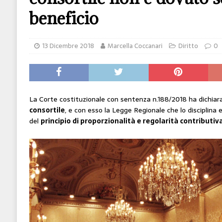
[ 14 Giugno 2026 ]
Il potere oggi è nel codice
beneficio
HI-TECH
[ 7 Febbraio 2020 ]
Nato con l’Austria-Ungheria
13 Dicembre 2018
Marcella Coccanari
Diritto
0
viveva nel futuro
ARTE
La Corte costituzionale con sentenza n.188/2018 ha dichia
consortile
, e con esso la Legge Regionale che lo disciplina 
del
principio di proporzionalità e regolarità contributiv