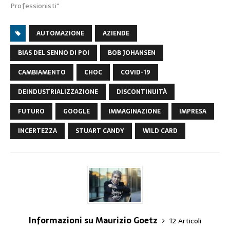
Professionisti"
AUTOMAZIONE
AZIENDE
BIAS DEL SENNO DI POI
BOB JOHANSEN
CAMBIAMENTO
CHOC
COVID-19
DEINDUSTRIALIZZAZIONE
DISCONTINUITÀ
FUTURO
GOOGLE
IMMAGINAZIONE
IMPRESA
INCERTEZZA
STUART CANDY
WILD CARD
Informazioni su Maurizio Goetz
12 Articoli