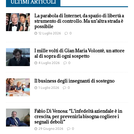
ULTIMI ARTICOLI
La parabola di Internet, da spazio di libertà a
strumento di controllo. Ma un’altra strada è
possibile
12 Luglio 2026
0
I mille volti di Gian Maria Volontè, un attore
al di sopra di ogni sospetto
4 Luglio 2026
0
Il business degli insegnanti di sostegno
1 Luglio 2026
0
Fabio Di Venosa: “L’infedeltà aziendale è in
crescita, per prevenirla bisogna cogliere i
segnali deboli”
29 Giugno 2026
0