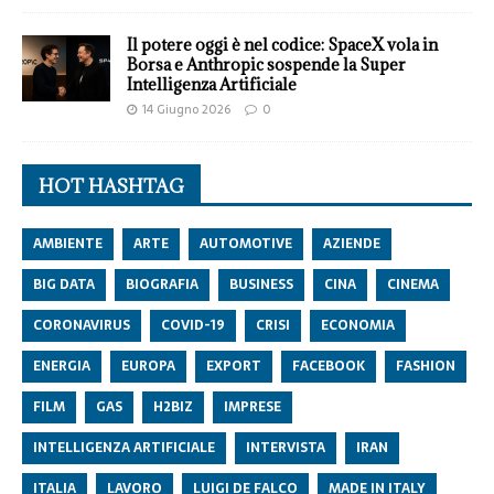
Il potere oggi è nel codice: SpaceX vola in
Borsa e Anthropic sospende la Super
Intelligenza Artificiale
14 Giugno 2026
0
HOT HASHTAG
AMBIENTE
ARTE
AUTOMOTIVE
AZIENDE
BIG DATA
BIOGRAFIA
BUSINESS
CINA
CINEMA
CORONAVIRUS
COVID-19
CRISI
ECONOMIA
ENERGIA
EUROPA
EXPORT
FACEBOOK
FASHION
FILM
GAS
H2BIZ
IMPRESE
INTELLIGENZA ARTIFICIALE
INTERVISTA
IRAN
ITALIA
LAVORO
LUIGI DE FALCO
MADE IN ITALY