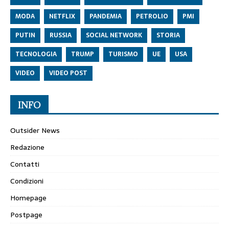
MODA
NETFLIX
PANDEMIA
PETROLIO
PMI
PUTIN
RUSSIA
SOCIAL NETWORK
STORIA
TECNOLOGIA
TRUMP
TURISMO
UE
USA
VIDEO
VIDEO POST
INFO
Outsider News
Redazione
Contatti
Condizioni
Homepage
Postpage