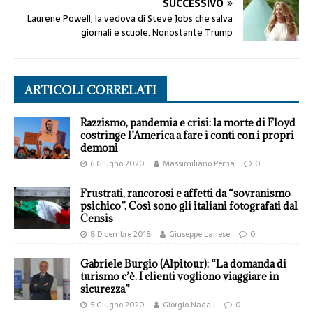
SUCCESSIVO
Laurene Powell, la vedova di Steve Jobs che salva
giornali e scuole. Nonostante Trump
ARTICOLI CORRELATI
Razzismo, pandemia e crisi: la morte di Floyd
costringe l’America a fare i conti con i propri
demoni
6 Giugno 2020
Massimiliano Perna
0
Frustrati, rancorosi e affetti da “sovranismo
psichico”. Così sono gli italiani fotografati dal
Censis
8 Dicembre 2018
Giuseppe Lanese
0
Gabriele Burgio (Alpitour): “La domanda di
turismo c’è. I clienti vogliono viaggiare in
sicurezza”
5 Giugno 2020
Giorgio Nadali
0