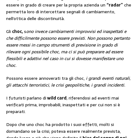
essere in grado di creare per la propria azienda un
“radar”
che
permetta loro di intercettare segnali di cambiamento,
nell’ottica delle discontinuità.
Gli
choc,
s
ono invece cambiamenti improvvisi ed inaspettati e
che difficilmente possono essere previsti. Non possono pertanto
essere messi in campo strumenti di previsione in grado di
rilevare ogni possibile choc, ma ci si può preparare ad essere
flessibili e adattivi nel caso in cui si dovesse manifestare uno
choc.
Possono essere annoverati tra gli choc,
i grandi eventi naturali,
gli attacchi terroristici, le crisi geopolitiche, i grandi incidenti.
I futuristi parlano di
wild card
, riferendosi ad eventi mai
verificati prima, improbabili, inaspettati e per cui non si è
preparati.
Dopo che uno choc ha prodotto i suoi effetti, molti si
domandano se la crisi, poteva essere realmente prevista,
dando luogo a ciò che viene definito il
bias del senno di poi.