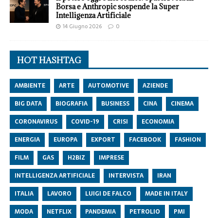
Borsa e Anthropic sospende la Super
Intelligenza Artificiale
14 Giugno 2026
0
HOT HASHTAG
AMBIENTE
ARTE
AUTOMOTIVE
AZIENDE
BIG DATA
BIOGRAFIA
BUSINESS
CINA
CINEMA
CORONAVIRUS
COVID-19
CRISI
ECONOMIA
ENERGIA
EUROPA
EXPORT
FACEBOOK
FASHION
FILM
GAS
H2BIZ
IMPRESE
INTELLIGENZA ARTIFICIALE
INTERVISTA
IRAN
ITALIA
LAVORO
LUIGI DE FALCO
MADE IN ITALY
MODA
NETFLIX
PANDEMIA
PETROLIO
PMI