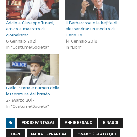
Addio a Giuseppe Turani,
Il Barbarossa e la beffa di
amico e maestro di
Alessandria: un inedito di
giornalismo
Dario Fo
8 Gennaio 2021
14 Gennaio 2018
In "Costume/Società"
In "Libri"
Giallo, storia e numeri della
letteratura del brivido
27 Marzo 2017
In "Costume/Società"
ADDIO FANTASMI
ANNIE ERNAUX
EINAUDI
LIBRI
NADIA TERRANOVA
OMERO È STATO QUI