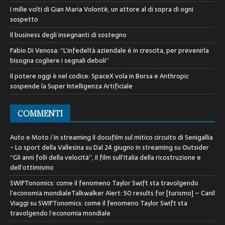
I mille volti di Gian Maria Volontè, un attore al di sopra di ogni
sospetto
Il business degli insegnanti di sostegno
Fabio Di Venosa: “L’infedeltà aziendale è in crescita, per prevenirla
bisogna cogliere i segnali deboli”
Il potere oggi è nel codice: SpaceX vola in Borsa e Anthropic
sospende la Super Intelligenza Artificiale
COMMENTI
Auto e Moto / In streaming il docufilm sul mitico circuito di Senigallia
- Lo sport della Vallesina
su
Dal 24 giugno in streaming su Outsider
“Gli anni folli della velocità”, il film sull’Italia della ricostruzione e
dell’ottimismo
SWIFTonomics: come il fenomeno Taylor Swift sta travolgendo
l’economia mondialeTalkwalker Alert: 50 results for [turismo] – Canil
Viaggi
su
SWIFTonomics: come il fenomeno Taylor Swift sta
travolgendo l’economia mondiale