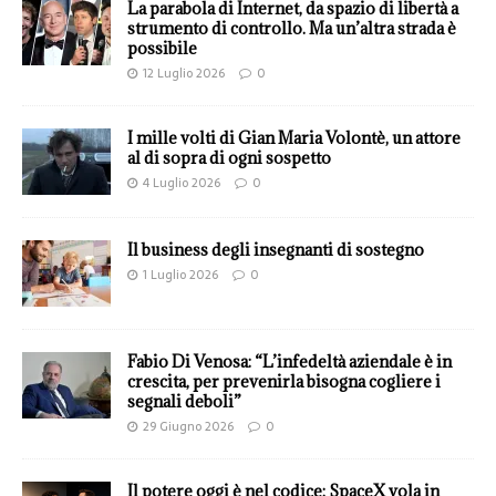
La parabola di Internet, da spazio di libertà a
strumento di controllo. Ma un’altra strada è
possibile
12 Luglio 2026
0
I mille volti di Gian Maria Volontè, un attore
al di sopra di ogni sospetto
4 Luglio 2026
0
Il business degli insegnanti di sostegno
1 Luglio 2026
0
Fabio Di Venosa: “L’infedeltà aziendale è in
crescita, per prevenirla bisogna cogliere i
segnali deboli”
29 Giugno 2026
0
Il potere oggi è nel codice: SpaceX vola in