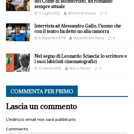
del Conte di Montecristo, un romanzo
sempre attuale
11 Luglio 2022
Simona Buonaura
0
Intervista ad Alessandro Gallo, l’uomo che
con il teatro ha detto no alla camorra
8 Novembre 2019
Massimiliano Perna
0
Nel segno di Leonardo Sciascia: lo scrittore e
i suoi labirinti cinematografici
22 Marzo 2018
Marco Olivieri
0
COMMENTA PER PRIMO
Lascia un commento
L'indirizzo email non sarà pubblicato.
Commento