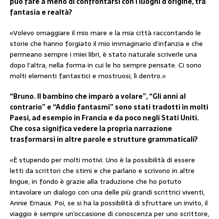
può fare a meno di confrontarsi con i luoghi d’origine, tra
fantasia e realtà?
«Volevo omaggiare il mio mare e la mia città raccontando le
storie che hanno forgiato il mio immaginario d’infanzia e che
permeano sempre i miei libri, è stato naturale scriverle una
dopo l’altra, nella forma in cui le ho sempre pensate. Ci sono
molti elementi fantastici e mostruosi, lì dentro.»
“Bruno. Il bambino che imparò a volare”, “Gli anni al
contrario” e “Addio fantasmi” sono stati tradotti in molti
Paesi, ad esempio in Francia e da poco negli Stati Uniti.
Che cosa significa vedere la propria narrazione
trasformarsi in altre parole e strutture grammaticali?
«È stupendo per molti motivi. Uno è la possibilità di essere
letti da scrittori che stimi e che parlano e scrivono in altre
lingue, in fondo è grazie alla traduzione che ho potuto
intavolare un dialogo con una delle più grandi scrittrici viventi,
Annie Ernaux. Poi, se si ha la possibilità di sfruttare un invito, il
viaggio è sempre un’occasione di conoscenza per uno scrittore,