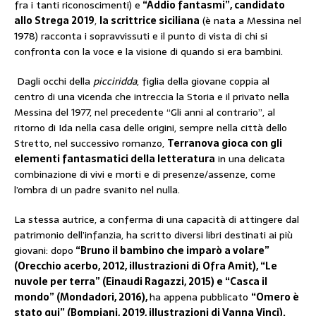
fra i tanti riconoscimenti) e
“Addio fantasmi”, candidato
allo Strega 2019
,
la scrittrice siciliana
(è nata a Messina nel
1978) racconta i sopravvissuti e il punto di vista di chi si
confronta con la voce e la visione di quando si era bambini.
Dagli occhi della
picciridda
, figlia della giovane coppia al
centro di una vicenda che intreccia la Storia e il privato nella
Messina del 1977, nel precedente “Gli anni al contrario”, al
ritorno di Ida nella casa delle origini, sempre nella città dello
Stretto, nel successivo romanzo,
Terranova gioca con gli
elementi fantasmatici della letteratura
in una delicata
combinazione di vivi e morti e di presenze/assenze, come
l’ombra di un padre svanito nel nulla.
La stessa autrice, a conferma di una capacità di attingere dal
patrimonio dell’infanzia, ha scritto diversi libri destinati ai più
giovani: dopo
“Bruno il bambino che imparò a volare”
(Orecchio acerbo, 2012, illustrazioni di Ofra Amit), “Le
nuvole per terra” (Einaudi Ragazzi, 2015) e “Casca il
mondo” (Mondadori, 2016),
ha appena pubblicato
“Omero è
stato qui” (Bompiani, 2019, illustrazioni di Vanna Vinci).