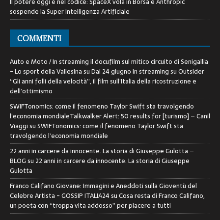
Il potere oggi è nel codice: SpaceX vola in Borsa e Anthropic
sospende la Super Intelligenza Artificiale
COMMENTI
Auto e Moto / In streaming il docufilm sul mitico circuito di Senigallia
- Lo sport della Vallesina
su
Dal 24 giugno in streaming su Outsider
“Gli anni folli della velocità”, il film sull’Italia della ricostruzione e
dell’ottimismo
SWIFTonomics: come il fenomeno Taylor Swift sta travolgendo
l’economia mondialeTalkwalker Alert: 50 results for [turismo] – Canil
Viaggi
su
SWIFTonomics: come il fenomeno Taylor Swift sta
travolgendo l’economia mondiale
22 anni in carcere da innocente. La storia di Giuseppe Gulotta –
BLOG
su
22 anni in carcere da innocente. La storia di Giuseppe
Gulotta
Franco Califano Giovane: Immagini e Aneddoti sulla Gioventù del
Celebre Artista - GOSSIP ITALIA24
su
Cosa resta di Franco Califano,
un poeta con “troppa vita addosso” per piacere a tutti