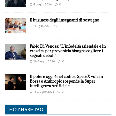
4 Luglio 2026
0
Il business degli insegnanti di sostegno
1 Luglio 2026
0
Fabio Di Venosa: “L’infedeltà aziendale è in
crescita, per prevenirla bisogna cogliere i
segnali deboli”
29 Giugno 2026
0
Il potere oggi è nel codice: SpaceX vola in
Borsa e Anthropic sospende la Super
Intelligenza Artificiale
14 Giugno 2026
0
HOT HASHTAG