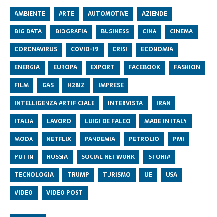
AMBIENTE
ARTE
AUTOMOTIVE
AZIENDE
BIG DATA
BIOGRAFIA
BUSINESS
CINA
CINEMA
CORONAVIRUS
COVID-19
CRISI
ECONOMIA
ENERGIA
EUROPA
EXPORT
FACEBOOK
FASHION
FILM
GAS
H2BIZ
IMPRESE
INTELLIGENZA ARTIFICIALE
INTERVISTA
IRAN
ITALIA
LAVORO
LUIGI DE FALCO
MADE IN ITALY
MODA
NETFLIX
PANDEMIA
PETROLIO
PMI
PUTIN
RUSSIA
SOCIAL NETWORK
STORIA
TECNOLOGIA
TRUMP
TURISMO
UE
USA
VIDEO
VIDEO POST