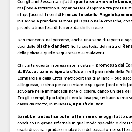
Con gli anni Sessanta infatti
spuntarono via via le bande
mafioso e iniziarono a imperversare dapprima tra prostituzio
stupefacenti. I nomi di
Francis Turatello
,
Angelo Epamin
iniziarono a prendere sempre più spazio nelle cronache, con
proprio atmosfera di terrore, da thriller reale
Non mancano, nel percorso, anche una serie di reperti e ogget
dadi delle
bische clandestin
e, la custodia del mitra di
Rena
della polizia e quelle sequestrate ai malviventi.
Chi visita questa interessante mostra –
promossa dal Com
dall’Associazione Spirale d’Idee
con il patrocinio della Pol
Lombardia e della Città metropolitana di Milano – può asc
all’ingresso, ottima per raccontare e spiegare fatti e misfa
scivolare nelle immancabili note di colore, dando un’idea del 
Tra gli esempi, il portafoglio era la lasagna, un buon uomo v
cassa da morto, in milanese, il
paltò de legn
.
Sarebbe fantastico poter affermare che oggi tutto qu
concluso un girone infernale in quel modo spavaldo e diretto
usciti di scena i gradassi malavitosi del passato, nei sotterr