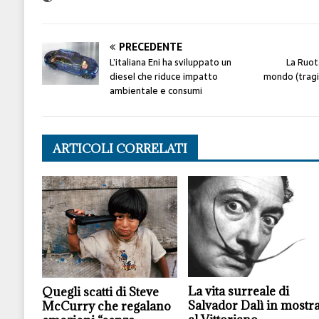
PRECEDENTE
L’italiana Eni ha sviluppato un
La Ruota
diesel che riduce impatto
mondo (trag
ambientale e consumi
ARTICOLI CORRELATI
La vita surreale di
Quegli scatti di Steve
Salvador Dalì in mostr
McCurry che regalano