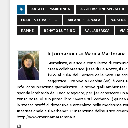
ANGELO EPAMINONDA
ASSOCIAZIONE SPIRALE D'I
FRANCIS TURATELLO
MILANO E LA MALA
MOSTRA
RAPINE
RENATO LUTRING
VALLANZASCA
VIA
Informazioni su Marina Martorana
Giornalista, autrice e consulente di comun
stata collaboratrice fissa di La Notte, il Gi
1989 al 2014, del Corriere della Sera. Ha scri
saggistica. Ora vive a Brebbia (VA), è contito
info-comunicazione giornalistica - e scrive gialli ambientati 
sponda lombarda del Lago Maggiore, per far conoscere un’a
tanto nota. Al suo primo libro “Morte sul Verbano” ( giunto 
lo stesso staff di detective e articolato nella medesima zon
Internazionale sul Verbano”. E’ intenzione dell’autrice crearn
http://www.marinamartorana.it