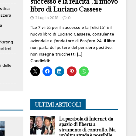
successo e la felicità”, il nuovo
libro di Luciano Cassese
stica
izzera
2 Luglio 2018
0
ta
“Le 7 virtù per il successo e la felicità” è il
nuovo libro di Luciano Cassese, consulente
aziendale e fondatore di Fosforo 24. Il libro
rketing
non parla del potere del pensiero positivo,
oritmi
non insegna trucchetti
[…]
Condividi:
i delle
ULTIMI ARTICOLI
La parabola di Internet, da
spazio di libertà a
strumento di controllo. Ma
un’altra strada è possibile