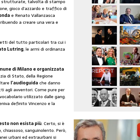
, strutturate, talvolta di stampo
ne, gioco d’azzardo e traffico di
onda
e Renato Vallanzasca
tribuendo a creare una vera e
ti del tutto particolari tra cui i
to Lutring
, le armi di ordinanza
une di Milano e organizzata
izia di Stato, della Regione
oltare
l’audioguida
che danno
tti agli avventori. Come pure per
vocabolario utilizzato dalle gang.
eniva definito Vincenzo e la
esto non esista più
. Certo, si è
, chiassoso, sanguinolento. Però,
anei urbani ed extraurbani si