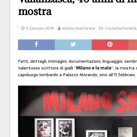
[ 14 Giugno 2026 ]
Il potere oggi è nel codice
mostra
HI-TECH
[ 7 Febbraio 2020 ]
Nato con l’Austria-Ungheria
5 Gennaio 2018
Marina Martorana
Costume/Società
viveva nel futuro
ARTE
Fatti, dettagli, immagini, documentazioni, linguaggio: sembr
talentuoso scrittore di gialli “
Milano e la mala
”, la mostra 
capoluogo lombardo a Palazzo Morando, sino all’11 febbraio.