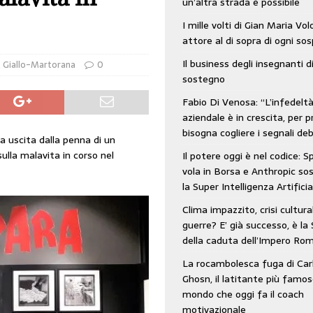
un’altra strada è possibile
: SpaceX vola in Borsa e Anthropic sospende la Super Intelligenza Artificiale
I mille volti di Gian Maria Vo
attore al di sopra di ogni so
Il business degli insegnanti d
 e morto nell’era digitale. Il tempo si era dimenticato di Gillo Dorfles e lui
,
Giallo-Martorana
0
sostegno
Fabio Di Venosa: “L’infedelt
aziendale è in crescita, per p
bisogna cogliere i segnali deb
a uscita dalla penna di un
sulla malavita in corso nel
Il potere oggi è nel codice: 
vola in Borsa e Anthropic s
la Super Intelligenza Artificia
Clima impazzito, crisi cultura
guerre? E’ già successo, è la 
della caduta dell’Impero Ro
La rocambolesca fuga di Car
Ghosn, il latitante più famos
mondo che oggi fa il coach
motivazionale