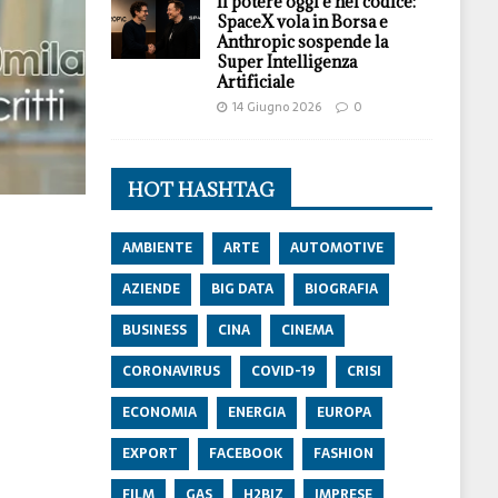
Il potere oggi è nel codice:
SpaceX vola in Borsa e
Anthropic sospende la
Super Intelligenza
Artificiale
14 Giugno 2026
0
HOT HASHTAG
AMBIENTE
ARTE
AUTOMOTIVE
AZIENDE
BIG DATA
BIOGRAFIA
BUSINESS
CINA
CINEMA
CORONAVIRUS
COVID-19
CRISI
ECONOMIA
ENERGIA
EUROPA
EXPORT
FACEBOOK
FASHION
FILM
GAS
H2BIZ
IMPRESE