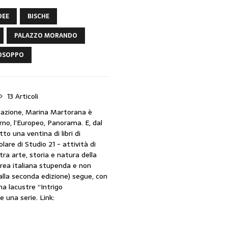
DEE
BISCHE
PALAZZO MORANDO
 OSOPPO
13 Articoli
icazione, Marina Martorana è
orno, l’Europeo, Panorama. E, dal
tto una ventina di libri di
lare di Studio 21 - attività di
tra arte, storia e natura della
rea italiana stupenda e non
alla seconda edizione) segue, con
a lacustre “Intrigo
e una serie. Link: