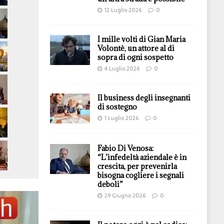
12 Luglio 2026
0
I mille volti di Gian Maria
Volontè, un attore al di
sopra di ogni sospetto
4 Luglio 2026
0
Il business degli insegnanti
di sostegno
1 Luglio 2026
0
Fabio Di Venosa:
“L’infedeltà aziendale è in
crescita, per prevenirla
bisogna cogliere i segnali
deboli”
29 Giugno 2026
0