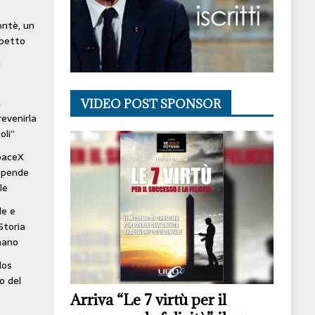
lontè, un
spetto
i
à
VIDEO POST SPONSOR
revenirla
oli”
SpaceX
ospende
le
le e
Storia
mano
los
o del
Arriva “Le 7 virtù per il