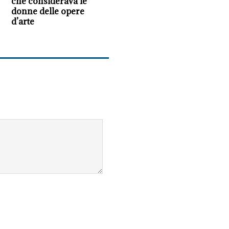
che considerava le
donne delle opere
d’arte