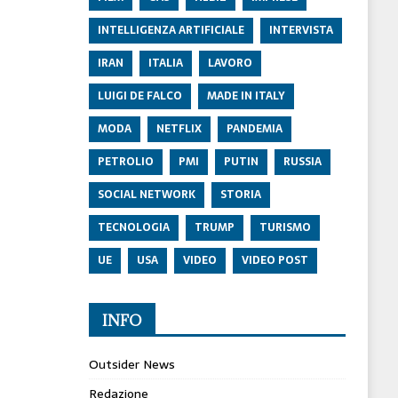
INTELLIGENZA ARTIFICIALE
INTERVISTA
IRAN
ITALIA
LAVORO
LUIGI DE FALCO
MADE IN ITALY
MODA
NETFLIX
PANDEMIA
PETROLIO
PMI
PUTIN
RUSSIA
SOCIAL NETWORK
STORIA
TECNOLOGIA
TRUMP
TURISMO
UE
USA
VIDEO
VIDEO POST
INFO
Outsider News
Redazione