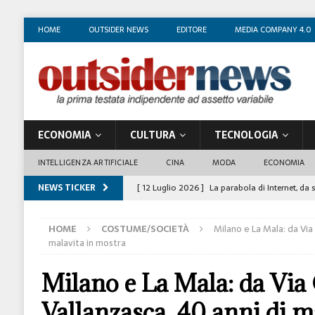
HOME
OUTSIDER NEWS
EDITORE
MEDIA COMPANY 4.0
ECONOMIA
CULTURA
TECNOLOGIA
INTELLIGENZA ARTIFICIALE
CINA
MODA
ECONOMIA
NEWS TICKER
[ 12 Luglio 2026 ]
La parabola di Internet, da 
COSTUME/SOCIETÀ
HOME
COSTUME/SOCIETÀ
Milano e La Mala: da Via
[ 4 Luglio 2026 ]
I mille volti di Gian Maria V
malavita in mostra
[ 1 Luglio 2026 ]
Il business degli insegnanti 
Milano e La Mala: da Via
[ 29 Giugno 2026 ]
Fabio Di Venosa: “L’infedel
Vallanzasca, 40 anni di m
ECONOMIA