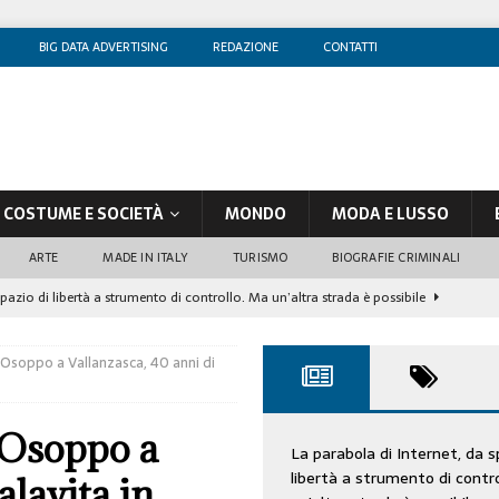
BIG DATA ADVERTISING
REDAZIONE
CONTATTI
COSTUME E SOCIETÀ
MONDO
MODA E LUSSO
ARTE
MADE IN ITALY
TURISMO
BIOGRAFIE CRIMINALI
spazio di libertà a strumento di controllo. Ma un’altra strada è possibile
 Osoppo a Vallanzasca, 40 anni di
olontè, un attore al di sopra di ogni sospetto
CINEMA
di sostegno
COSTUME/SOCIETÀ
 Osoppo a
tà aziendale è in crescita, per prevenirla bisogna cogliere i segnali deboli”
La parabola di Internet, da s
libertà a strumento di contr
alavita in