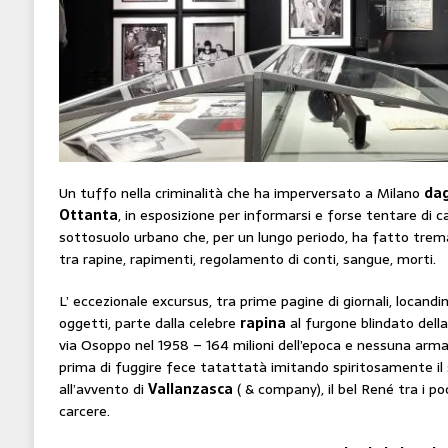
Un tuffo nella criminalità che ha imperversato a Milano
dag
Ottanta
, in esposizione per informarsi e forse tentare di c
sottosuolo urbano che, per un lungo periodo, ha fatto tremar
tra rapine, rapimenti, regolamento di conti, sangue, morti.
L’ eccezionale excursus, tra prime pagine di giornali, locandi
oggetti, parte dalla celebre
rapina
al furgone blindato dell
via Osoppo nel 1958 – 164 milioni dell’epoca e nessuna arm
prima di fuggire fece tatattatà imitando spiritosamente il 
all’avvento di
Vallanzasca
( & company), il bel René tra i poc
carcere.