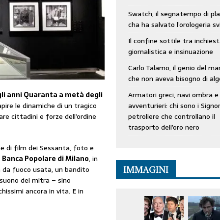
Swatch, il segnatempo di pla
cha ha salvato l’orologeria sv
Il confine sottile tra inchies
giornalistica e insinuazione
Carlo Talamo, il genio del ma
che non aveva bisogno di alg
Armatori greci, navi ombra e
li anni Quaranta a metà degli
avventurieri: chi sono i Signor
apire le dinamiche di un tragico
petroliere che controllano il
e cittadini e forze dell’ordine
trasporto dell’oro nero
ne di film dei Sessanta, foto e
a
Banca Popolare di Milano
, in
a da fuoco usata, un bandito
IMMAGINI
suono del mitra – sino
hissimi ancora in vita. E in