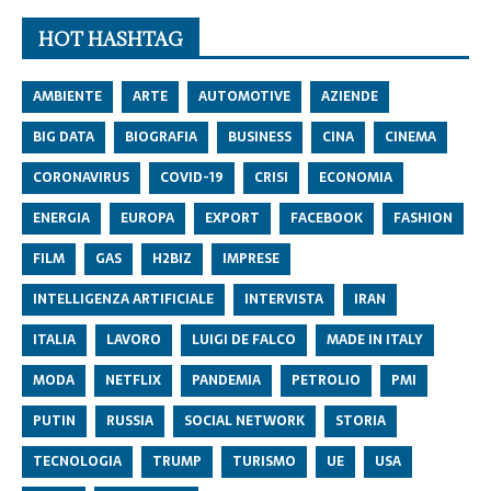
HOT HASHTAG
AMBIENTE
ARTE
AUTOMOTIVE
AZIENDE
BIG DATA
BIOGRAFIA
BUSINESS
CINA
CINEMA
CORONAVIRUS
COVID-19
CRISI
ECONOMIA
ENERGIA
EUROPA
EXPORT
FACEBOOK
FASHION
FILM
GAS
H2BIZ
IMPRESE
INTELLIGENZA ARTIFICIALE
INTERVISTA
IRAN
ITALIA
LAVORO
LUIGI DE FALCO
MADE IN ITALY
MODA
NETFLIX
PANDEMIA
PETROLIO
PMI
PUTIN
RUSSIA
SOCIAL NETWORK
STORIA
TECNOLOGIA
TRUMP
TURISMO
UE
USA