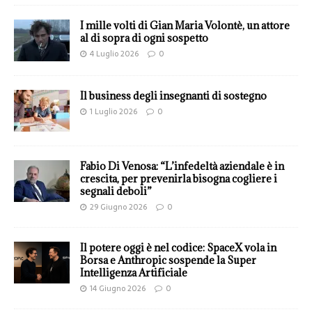
I mille volti di Gian Maria Volontè, un attore
al di sopra di ogni sospetto
4 Luglio 2026
0
Il business degli insegnanti di sostegno
1 Luglio 2026
0
Fabio Di Venosa: “L’infedeltà aziendale è in
crescita, per prevenirla bisogna cogliere i
segnali deboli”
29 Giugno 2026
0
Il potere oggi è nel codice: SpaceX vola in
Borsa e Anthropic sospende la Super
Intelligenza Artificiale
14 Giugno 2026
0