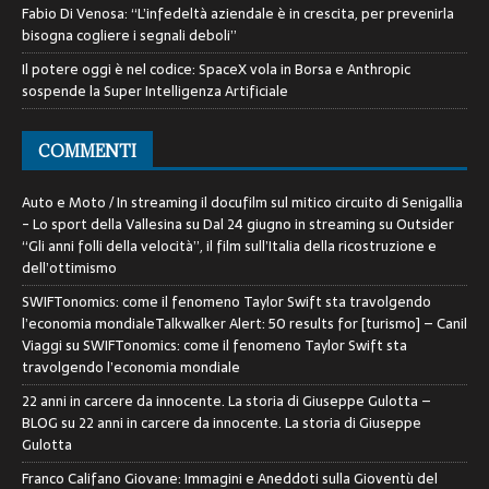
Fabio Di Venosa: “L’infedeltà aziendale è in crescita, per prevenirla
bisogna cogliere i segnali deboli”
Il potere oggi è nel codice: SpaceX vola in Borsa e Anthropic
sospende la Super Intelligenza Artificiale
COMMENTI
Auto e Moto / In streaming il docufilm sul mitico circuito di Senigallia
- Lo sport della Vallesina
su
Dal 24 giugno in streaming su Outsider
“Gli anni folli della velocità”, il film sull’Italia della ricostruzione e
dell’ottimismo
SWIFTonomics: come il fenomeno Taylor Swift sta travolgendo
l’economia mondialeTalkwalker Alert: 50 results for [turismo] – Canil
Viaggi
su
SWIFTonomics: come il fenomeno Taylor Swift sta
travolgendo l’economia mondiale
22 anni in carcere da innocente. La storia di Giuseppe Gulotta –
BLOG
su
22 anni in carcere da innocente. La storia di Giuseppe
Gulotta
Franco Califano Giovane: Immagini e Aneddoti sulla Gioventù del