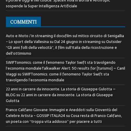
Il potere oggi è nel codice: SpaceX vola in Borsa e Anthropic
sospende la Super Intelligenza Artificiale
COMMENTI
Auto e Moto / In streaming il docufilm sul mitico circuito di Senigallia
- Lo sport della Vallesina
su
Dal 24 giugno in streaming su Outsider
“Gli anni folli della velocità”, il film sull’Italia della ricostruzione e
dell’ottimismo
SWIFTonomics: come il fenomeno Taylor Swift sta travolgendo
l’economia mondialeTalkwalker Alert: 50 results for [turismo] – Canil
Viaggi
su
SWIFTonomics: come il fenomeno Taylor Swift sta
travolgendo l’economia mondiale
22 anni in carcere da innocente. La storia di Giuseppe Gulotta –
BLOG
su
22 anni in carcere da innocente. La storia di Giuseppe
Gulotta
Franco Califano Giovane: Immagini e Aneddoti sulla Gioventù del
Celebre Artista - GOSSIP ITALIA24
su
Cosa resta di Franco Califano,
un poeta con “troppa vita addosso” per piacere a tutti