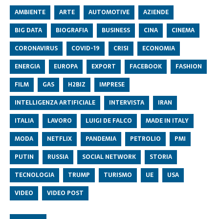
AMBIENTE
ARTE
AUTOMOTIVE
AZIENDE
BIG DATA
BIOGRAFIA
BUSINESS
CINA
CINEMA
CORONAVIRUS
COVID-19
CRISI
ECONOMIA
ENERGIA
EUROPA
EXPORT
FACEBOOK
FASHION
FILM
GAS
H2BIZ
IMPRESE
INTELLIGENZA ARTIFICIALE
INTERVISTA
IRAN
ITALIA
LAVORO
LUIGI DE FALCO
MADE IN ITALY
MODA
NETFLIX
PANDEMIA
PETROLIO
PMI
PUTIN
RUSSIA
SOCIAL NETWORK
STORIA
TECNOLOGIA
TRUMP
TURISMO
UE
USA
VIDEO
VIDEO POST