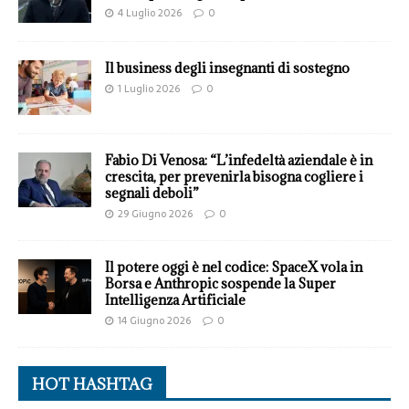
4 Luglio 2026
0
Il business degli insegnanti di sostegno
1 Luglio 2026
0
Fabio Di Venosa: “L’infedeltà aziendale è in
crescita, per prevenirla bisogna cogliere i
segnali deboli”
29 Giugno 2026
0
Il potere oggi è nel codice: SpaceX vola in
Borsa e Anthropic sospende la Super
Intelligenza Artificiale
14 Giugno 2026
0
HOT HASHTAG