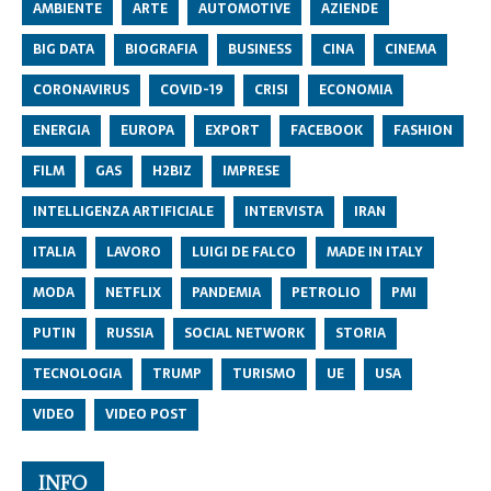
AMBIENTE
ARTE
AUTOMOTIVE
AZIENDE
BIG DATA
BIOGRAFIA
BUSINESS
CINA
CINEMA
CORONAVIRUS
COVID-19
CRISI
ECONOMIA
ENERGIA
EUROPA
EXPORT
FACEBOOK
FASHION
FILM
GAS
H2BIZ
IMPRESE
INTELLIGENZA ARTIFICIALE
INTERVISTA
IRAN
ITALIA
LAVORO
LUIGI DE FALCO
MADE IN ITALY
MODA
NETFLIX
PANDEMIA
PETROLIO
PMI
PUTIN
RUSSIA
SOCIAL NETWORK
STORIA
TECNOLOGIA
TRUMP
TURISMO
UE
USA
VIDEO
VIDEO POST
INFO