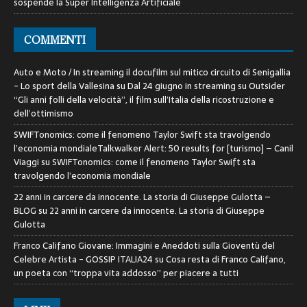
sospende la Super Intelligenza Artificiale
COMMENTI
Auto e Moto / In streaming il docufilm sul mitico circuito di Senigallia
- Lo sport della Vallesina
su
Dal 24 giugno in streaming su Outsider
“Gli anni folli della velocità”, il film sull’Italia della ricostruzione e
dell’ottimismo
SWIFTonomics: come il fenomeno Taylor Swift sta travolgendo
l’economia mondialeTalkwalker Alert: 50 results for [turismo] – Canil
Viaggi
su
SWIFTonomics: come il fenomeno Taylor Swift sta
travolgendo l’economia mondiale
22 anni in carcere da innocente. La storia di Giuseppe Gulotta –
BLOG
su
22 anni in carcere da innocente. La storia di Giuseppe
Gulotta
Franco Califano Giovane: Immagini e Aneddoti sulla Gioventù del
Celebre Artista - GOSSIP ITALIA24
su
Cosa resta di Franco Califano,
un poeta con “troppa vita addosso” per piacere a tutti