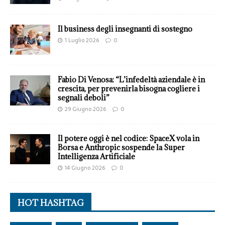
Il business degli insegnanti di sostegno
1 Luglio 2026
0
Fabio Di Venosa: “L’infedeltà aziendale è in
crescita, per prevenirla bisogna cogliere i
segnali deboli”
29 Giugno 2026
0
Il potere oggi è nel codice: SpaceX vola in
Borsa e Anthropic sospende la Super
Intelligenza Artificiale
14 Giugno 2026
0
HOT HASHTAG