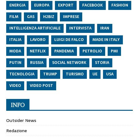
ENERGIA
EUROPA
EXPORT
FACEBOOK
FASHION
FILM
GAS
H2BIZ
IMPRESE
INTELLIGENZA ARTIFICIALE
INTERVISTA
IRAN
ITALIA
LAVORO
LUIGI DE FALCO
MADE IN ITALY
MODA
NETFLIX
PANDEMIA
PETROLIO
PMI
PUTIN
RUSSIA
SOCIAL NETWORK
STORIA
TECNOLOGIA
TRUMP
TURISMO
UE
USA
VIDEO
VIDEO POST
INFO
Outsider News
Redazione