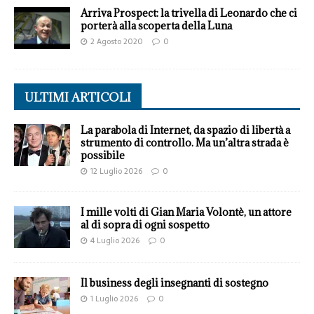
Arriva Prospect: la trivella di Leonardo che ci
porterà alla scoperta della Luna
2 Agosto 2020
0
ULTIMI ARTICOLI
La parabola di Internet, da spazio di libertà a
strumento di controllo. Ma un’altra strada è
possibile
12 Luglio 2026
0
I mille volti di Gian Maria Volontè, un attore
al di sopra di ogni sospetto
4 Luglio 2026
0
Il business degli insegnanti di sostegno
1 Luglio 2026
0