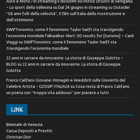
Auto e Moto / In streaming il docufilm sul mitico circuito di Senigallia
- Lo sport della Vallesina
su
Dal 24 giugno in streaming su Outsider
“Gli anni folli della velocità”, il film sull’Italia della ricostruzione e
dell’ottimismo
SWIFTonomics: come il fenomeno Taylor Swift sta travolgendo
l’economia mondialeTalkwalker Alert: 50 results for [turismo] – Canil
Viaggi
su
SWIFTonomics: come il fenomeno Taylor Swift sta
travolgendo l’economia mondiale
22 anni in carcere da innocente. La storia di Giuseppe Gulotta –
BLOG
su
22 anni in carcere da innocente. La storia di Giuseppe
Gulotta
Franco Califano Giovane: Immagini e Aneddoti sulla Gioventù del
Celebre Artista - GOSSIP ITALIA24
su
Cosa resta di Franco Califano,
un poeta con “troppa vita addosso” per piacere a tutti
LINK
Biennale di Venezia
Cassa Depositi e Prestiti
Christian Dior