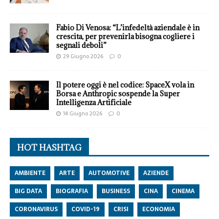
Fabio Di Venosa: “L’infedeltà aziendale è in
crescita, per prevenirla bisogna cogliere i
segnali deboli”
29 Giugno 2026
0
Il potere oggi è nel codice: SpaceX vola in
Borsa e Anthropic sospende la Super
Intelligenza Artificiale
14 Giugno 2026
0
HOT HASHTAG
AMBIENTE
ARTE
AUTOMOTIVE
AZIENDE
BIG DATA
BIOGRAFIA
BUSINESS
CINA
CINEMA
CORONAVIRUS
COVID-19
CRISI
ECONOMIA