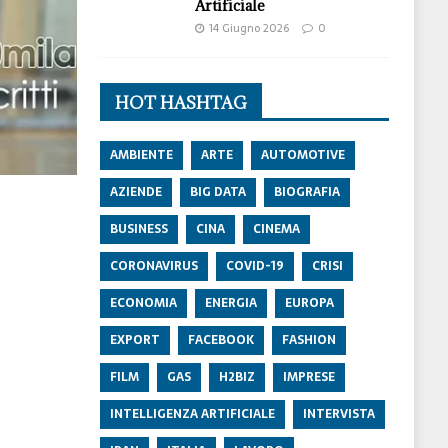
Artificiale
14 Giugno 2026
0
HOT HASHTAG
AMBIENTE
ARTE
AUTOMOTIVE
AZIENDE
BIG DATA
BIOGRAFIA
BUSINESS
CINA
CINEMA
CORONAVIRUS
COVID-19
CRISI
ECONOMIA
ENERGIA
EUROPA
EXPORT
FACEBOOK
FASHION
FILM
GAS
H2BIZ
IMPRESE
INTELLIGENZA ARTIFICIALE
INTERVISTA