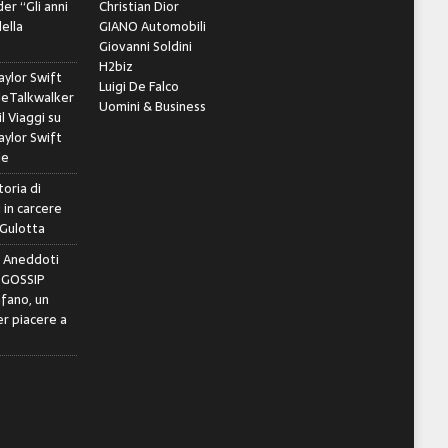
er “Gli anni
Christian Dior
della
GIANO Automobili
Giovanni Soldini
H2biz
ylor Swift
Luigi De Falco
leTalkwalker
Uomini & Business
il Viaggi
su
ylor Swift
le
toria di
 in carcere
 Gulotta
e Aneddoti
- GOSSIP
ifano, un
r piacere a