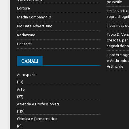
possibile
Editore
I mille volti 
sopra di ogn
Media Company 4.0
Il business d
Big Data Advertising
Fabio Di Veno
Redazione
crescita, per
Contatti
segnali debol
Il potere ogg
e Anthropic 
CANALI
Artificiale
Aerospazio
(10)
Arte
(27)
Aziende e Professionisti
(119)
Chimica e farmaceutica
(6)