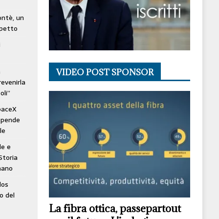
lontè, un
spetto
i
à
VIDEO POST SPONSOR
revenirla
oli”
SpaceX
ospende
le
le e
Storia
mano
los
o del
La fibra ottica, passepartout