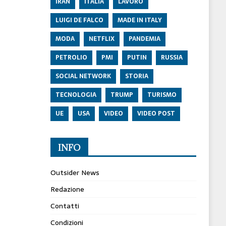
IRAN
ITALIA
LAVORO
LUIGI DE FALCO
MADE IN ITALY
MODA
NETFLIX
PANDEMIA
PETROLIO
PMI
PUTIN
RUSSIA
SOCIAL NETWORK
STORIA
TECNOLOGIA
TRUMP
TURISMO
UE
USA
VIDEO
VIDEO POST
INFO
Outsider News
Redazione
Contatti
Condizioni