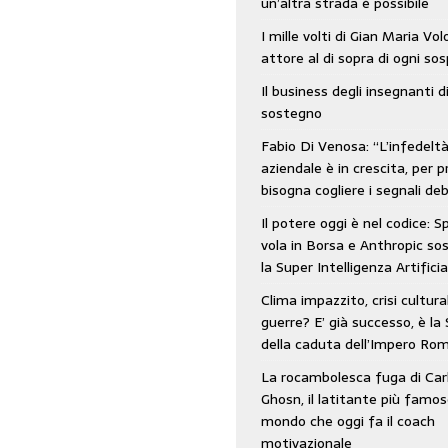
un’altra strada è possibile
: SpaceX vola in Borsa e Anthropic sospende la Super Intelligenza Artificiale
I mille volti di Gian Maria Vo
attore al di sopra di ogni so
Il business degli insegnanti d
 e morto nell’era digitale. Il tempo si era dimenticato di Gillo Dorfles e lui
sostegno
Fabio Di Venosa: “L’infedelt
aziendale è in crescita, per p
bisogna cogliere i segnali deb
Il potere oggi è nel codice: 
vola in Borsa e Anthropic s
la Super Intelligenza Artificia
Clima impazzito, crisi cultura
guerre? E’ già successo, è la 
della caduta dell’Impero Ro
La rocambolesca fuga di Car
Ghosn, il latitante più famos
mondo che oggi fa il coach
motivazionale