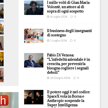
I mille volti di Gian Maria
Volontè, un attore al di
sopra di ogni sospetto
4 Luglio 2026
0
Il business degli insegnanti
di sostegno
1 Luglio 2026
0
Fabio Di Venosa:
“L’infedeltà aziendale è in
crescita, per prevenirla
bisogna cogliere i segnali
deboli”
29 Giugno 2026
0
Il potere oggi è nel codice:
SpaceX vola in Borsa e
Anthropic sospende la
Super Intelligenza