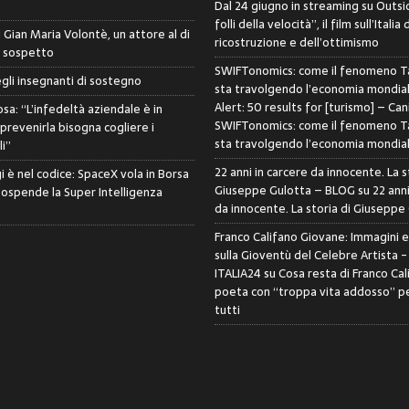
Dal 24 giugno in streaming su Outsid
folli della velocità”, il film sull’Italia 
di Gian Maria Volontè, un attore al di
ricostruzione e dell’ottimismo
i sospetto
SWIFTonomics: come il fenomeno Ta
egli insegnanti di sostegno
sta travolgendo l’economia mondia
Alert: 50 results for [turismo] – Can
sa: “L’infedeltà aziendale è in
SWIFTonomics: come il fenomeno Ta
 prevenirla bisogna cogliere i
sta travolgendo l’economia mondia
i”
22 anni in carcere da innocente. La s
i è nel codice: SpaceX vola in Borsa
Giuseppe Gulotta – BLOG
su
22 anni
sospende la Super Intelligenza
da innocente. La storia di Giuseppe
Franco Califano Giovane: Immagini 
sulla Gioventù del Celebre Artista 
ITALIA24
su
Cosa resta di Franco Cal
poeta con “troppa vita addosso” pe
tutti