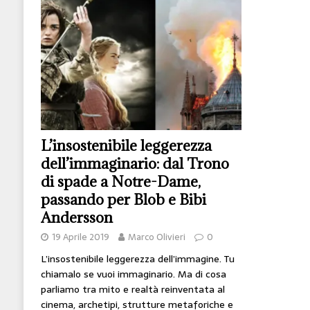
[ 14 Giugno 2026 ]
Il potere oggi è nel codice
HI-TECH
[ 7 Febbraio 2020 ]
Nato con l’Austria-Ungheria
viveva nel futuro
ARTE
L’insostenibile leggerezza
dell’immaginario: dal Trono
di spade a Notre-Dame,
passando per Blob e Bibi
Andersson
19 Aprile 2019
Marco Olivieri
0
L’insostenibile leggerezza dell’immagine. Tu
chiamalo se vuoi immaginario. Ma di cosa
parliamo tra mito e realtà reinventata al
cinema, archetipi, strutture metaforiche e