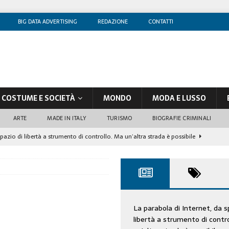
BIG DATA ADVERTISING
REDAZIONE
CONTATTI
COSTUME E SOCIETÀ
MONDO
MODA E LUSSO
ARTE
MADE IN ITALY
TURISMO
BIOGRAFIE CRIMINALI
spazio di libertà a strumento di controllo. Ma un’altra strada è possibile
olontè, un attore al di sopra di ogni sospetto
CINEMA
di sostegno
COSTUME/SOCIETÀ
tà aziendale è in crescita, per prevenirla bisogna cogliere i segnali deboli”
La parabola di Internet, da s
libertà a strumento di contr