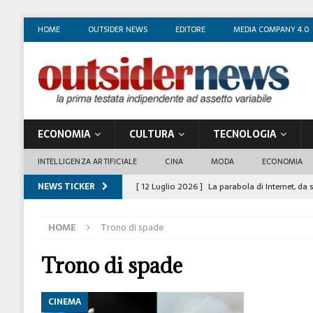
HOME
OUTSIDER NEWS
EDITORE
MEDIA COMPANY 4.0
ECONOMIA
CULTURA
TECNOLOGIA
INTELLIGENZA ARTIFICIALE
CINA
MODA
ECONOMIA
NEWS TICKER
[ 12 Luglio 2026 ]
La parabola di Internet, da 
COSTUME/SOCIETÀ
HOME
Trono di spade
[ 4 Luglio 2026 ]
I mille volti di Gian Maria V
[ 1 Luglio 2026 ]
Il business degli insegnanti 
Trono di spade
[ 29 Giugno 2026 ]
Fabio Di Venosa: “L’infedel
CINEMA
ECONOMIA