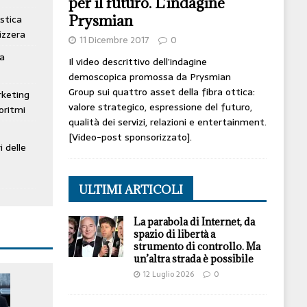
per il futuro. L’indagine
Prysmian
stica
izzera
11 Dicembre 2017
0
ta
Il video descrittivo dell’indagine
demoscopica promossa da Prysmian
Group sui quattro asset della fibra ottica:
rketing
valore strategico, espressione del futuro,
oritmi
qualità dei servizi, relazioni e entertainment.
[Video-post sponsorizzato].
i delle
ULTIMI ARTICOLI
La parabola di Internet, da
spazio di libertà a
strumento di controllo. Ma
un’altra strada è possibile
12 Luglio 2026
0