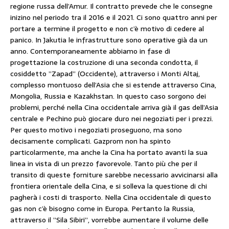
regione russa dell’Amur. Il contratto prevede che le consegne
inizino nel periodo tra il 2016 e il 2021. Ci sono quattro anni per
portare a termine il progetto e non c’è motivo di cedere al
panico. In Jakutia le infrastrutture sono operative già da un
anno. Contemporaneamente abbiamo in fase di
progettazione la costruzione di una seconda condotta, il
cosiddetto ”Zapad” (Occidente), attraverso i Monti Altaj,
complesso montuoso dell’Asia che si estende attraverso Cina,
Mongolia, Russia e Kazakhstan. In questo caso sorgono dei
problemi, perché nella Cina occidentale arriva già il gas dell’Asia
centrale e Pechino può giocare duro nei negoziati per i prezzi.
Per questo motivo i negoziati proseguono, ma sono
decisamente complicati. Gazprom non ha spinto
particolarmente, ma anche la Cina ha portato avanti la sua
linea in vista di un prezzo favorevole. Tanto più che per il
transito di queste forniture sarebbe necessario avvicinarsi alla
frontiera orientale della Cina, e si solleva la questione di chi
pagherà i costi di trasporto. Nella Cina occidentale di questo
gas non c’è bisogno come in Europa. Pertanto la Russia,
attraverso il ”Sila Sibiri”, vorrebbe aumentare il volume delle