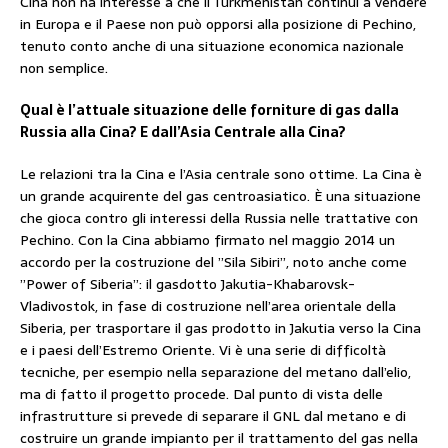
Cina non ha interesse a che il Turkmenistan continui a vendere
in Europa e il Paese non può opporsi alla posizione di Pechino,
tenuto conto anche di una situazione economica nazionale
non semplice.
Qual è l’attuale situazione delle forniture di gas dalla
Russia alla Cina? E dall’Asia Centrale alla Cina?
Le relazioni tra la Cina e l’Asia centrale sono ottime. La Cina è
un grande acquirente del gas centroasiatico. È una situazione
che gioca contro gli interessi della Russia nelle trattative con
Pechino. Con la Cina abbiamo firmato nel maggio 2014 un
accordo per la costruzione del ”Sila Sibiri”, noto anche come
”Power of Siberia”: il gasdotto Jakutia-Khabarovsk-
Vladivostok, in fase di costruzione nell’area orientale della
Siberia, per trasportare il gas prodotto in Jakutia verso la Cina
e i paesi dell’Estremo Oriente. Vi è una serie di difficoltà
tecniche, per esempio nella separazione del metano dall’elio,
ma di fatto il progetto procede. Dal punto di vista delle
infrastrutture si prevede di separare il GNL dal metano e di
costruire un grande impianto per il trattamento del gas nella