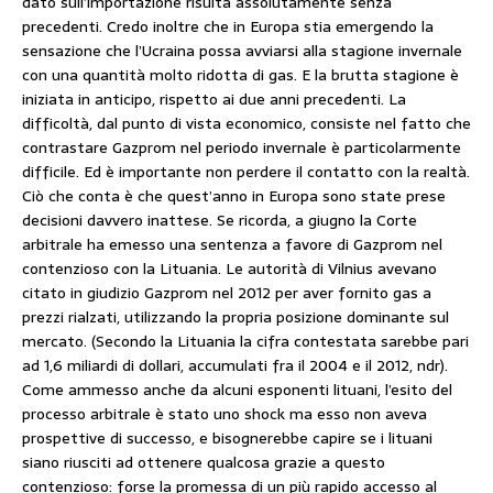
dato sull’importazione risulta assolutamente senza
precedenti. Credo inoltre che in Europa stia emergendo la
sensazione che l’Ucraina possa avviarsi alla stagione invernale
con una quantità molto ridotta di gas. E la brutta stagione è
iniziata in anticipo, rispetto ai due anni precedenti. La
difficoltà, dal punto di vista economico, consiste nel fatto che
contrastare Gazprom nel periodo invernale è particolarmente
difficile. Ed è importante non perdere il contatto con la realtà.
Ciò che conta è che quest’anno in Europa sono state prese
decisioni davvero inattese. Se ricorda, a giugno la Corte
arbitrale ha emesso una sentenza a favore di Gazprom nel
contenzioso con la Lituania. Le autorità di Vilnius avevano
citato in giudizio Gazprom nel 2012 per aver fornito gas a
prezzi rialzati, utilizzando la propria posizione dominante sul
mercato. (Secondo la Lituania la cifra contestata sarebbe pari
ad 1,6 miliardi di dollari, accumulati fra il 2004 e il 2012, ndr).
Come ammesso anche da alcuni esponenti lituani, l’esito del
processo arbitrale è stato uno shock ma esso non aveva
prospettive di successo, e bisognerebbe capire se i lituani
siano riusciti ad ottenere qualcosa grazie a questo
contenzioso: forse la promessa di un più rapido accesso al