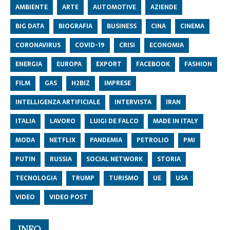
AMBIENTE
ARTE
AUTOMOTIVE
AZIENDE
BIG DATA
BIOGRAFIA
BUSINESS
CINA
CINEMA
CORONAVIRUS
COVID-19
CRISI
ECONOMIA
ENERGIA
EUROPA
EXPORT
FACEBOOK
FASHION
FILM
GAS
H2BIZ
IMPRESE
INTELLIGENZA ARTIFICIALE
INTERVISTA
IRAN
ITALIA
LAVORO
LUIGI DE FALCO
MADE IN ITALY
MODA
NETFLIX
PANDEMIA
PETROLIO
PMI
PUTIN
RUSSIA
SOCIAL NETWORK
STORIA
TECNOLOGIA
TRUMP
TURISMO
UE
USA
VIDEO
VIDEO POST
INFO