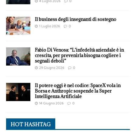
4 Luglio 2026
0
Il business degli insegnanti di sostegno
1 Luglio 2026
0
Fabio Di Venosa: “L’infedeltà aziendale è in
crescita, per prevenirla bisogna cogliere i
segnali deboli”
29 Giugno 2026
0
Il potere oggi è nel codice: SpaceX vola in
Borsa e Anthropic sospende la Super
Intelligenza Artificiale
14 Giugno 2026
0
HOT HASHTAG