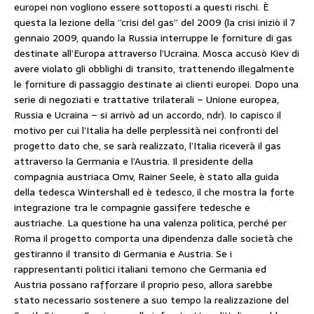
europei non vogliono essere sottoposti a questi rischi. È
questa la lezione della ”crisi del gas” del 2009 (la crisi iniziò il 7
gennaio 2009, quando la Russia interruppe le forniture di gas
destinate all’Europa attraverso l’Ucraina. Mosca accusò Kiev di
avere violato gli obblighi di transito, trattenendo illegalmente
le forniture di passaggio destinate ai clienti europei. Dopo una
serie di negoziati e trattative trilaterali – Unione europea,
Russia e Ucraina – si arrivò ad un accordo, ndr). Io capisco il
motivo per cui l’Italia ha delle perplessità nei confronti del
progetto dato che, se sarà realizzato, l’Italia riceverà il gas
attraverso la Germania e l’Austria. Il presidente della
compagnia austriaca Omv, Rainer Seele, è stato alla guida
della tedesca Wintershall ed è tedesco, il che mostra la forte
integrazione tra le compagnie gassifere tedesche e
austriache. La questione ha una valenza politica, perché per
Roma il progetto comporta una dipendenza dalle società che
gestiranno il transito di Germania e Austria. Se i
rappresentanti politici italiani temono che Germania ed
Austria possano rafforzare il proprio peso, allora sarebbe
stato necessario sostenere a suo tempo la realizzazione del