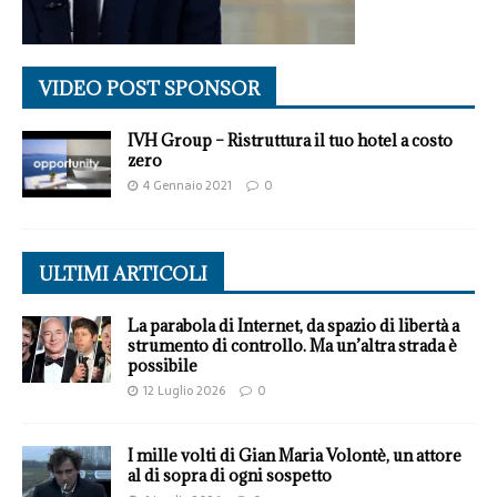
VIDEO POST SPONSOR
IVH Group – Ristruttura il tuo hotel a costo
zero
4 Gennaio 2021
0
ULTIMI ARTICOLI
La parabola di Internet, da spazio di libertà a
strumento di controllo. Ma un’altra strada è
possibile
12 Luglio 2026
0
I mille volti di Gian Maria Volontè, un attore
al di sopra di ogni sospetto