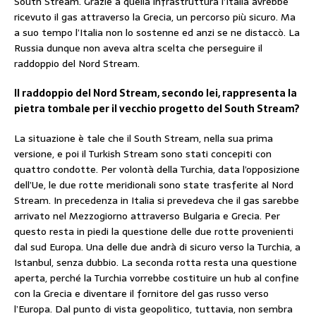
South Stream. Grazie a quella infrastruttura l’Italia avrebbe
ricevuto il gas attraverso la Grecia, un percorso più sicuro. Ma
a suo tempo l’Italia non lo sostenne ed anzi se ne distaccò. La
Russia dunque non aveva altra scelta che perseguire il
raddoppio del Nord Stream.
Il raddoppio del Nord Stream, secondo lei, rappresenta la
pietra tombale per il vecchio progetto del South Stream?
La situazione è tale che il South Stream, nella sua prima
versione, e poi il Turkish Stream sono stati concepiti con
quattro condotte. Per volontà della Turchia, data l’opposizione
dell’Ue, le due rotte meridionali sono state trasferite al Nord
Stream. In precedenza in Italia si prevedeva che il gas sarebbe
arrivato nel Mezzogiorno attraverso Bulgaria e Grecia. Per
questo resta in piedi la questione delle due rotte provenienti
dal sud Europa. Una delle due andrà di sicuro verso la Turchia, a
Istanbul, senza dubbio. La seconda rotta resta una questione
aperta, perché la Turchia vorrebbe costituire un hub al confine
con la Grecia e diventare il fornitore del gas russo verso
l’Europa. Dal punto di vista geopolitico, tuttavia, non sembra