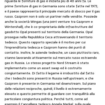
riguarda le forniture di gas è iniziata più di 40 anni fa. Le
prime forniture di gas in Germania sono state fatte nel 1973,
e il paese rappresenta il principale mercato di sbocco per il gas
russo. Gazprom non è solo un partner nelle vendite. Possiede
anche la società Wingas (una joint venture tra Gazprom e
Wintershall), che è co-proprietaria delle infrastrutture del
gasdotto Opal presenti sul territorio della Germania. Opal
prosegue nella Repubblica Ceca attraversando il territorio
tedesco. Questo rapporto speciale è il motivo per cui
l’imprenditoria tedesca e Gazprom hanno dei punti di
contatto. Inoltre, le aziende tedesche, un caso piuttosto raro,
stanno lavorando attivamente sul mercato russo estraendo
gas in Russia. Lo stesso progetto Nord Stream è stato
implementato come un asset swap ed è costruito
congiuntamente. Di fatto il legame è irrobustito dal fatto
che i tedeschi sono presenti in Russia nell’upstream, e che
Gazprom è presente in Germania nel downstream. Sul piano
delle relazioni reciproche, quindi, il livello è estremamente
elevato e questo permette di guardare con tranquillità alla
particolare congiuntura politica. Perché tutti, come ad
esempio il Cancelliere tedesco Angela Merkel, sulla quale