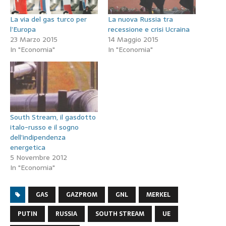
La via del gas turco per
La nuova Russia tra
l’Europa
recessione e crisi Ucraina
23 Marzo 2015
14 Maggio 2015
In "Economia"
In "Economia"
South Stream, il gasdotto
italo-russo e il sogno
dell’indipendenza
energetica
5 Novembre 2012
In "Economia"
GAS
GAZPROM
GNL
MERKEL
PUTIN
RUSSIA
SOUTH STREAM
UE