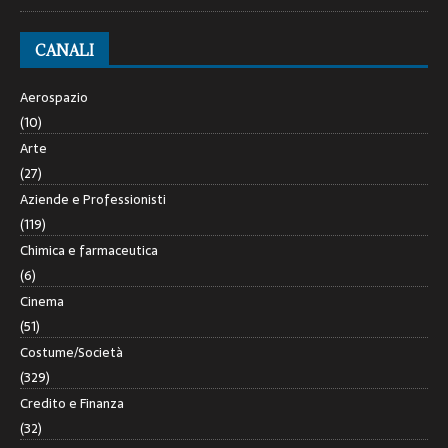
CANALI
Aerospazio
(10)
Arte
(27)
Aziende e Professionisti
(119)
Chimica e farmaceutica
(6)
Cinema
(51)
Costume/Società
(329)
Credito e Finanza
(32)