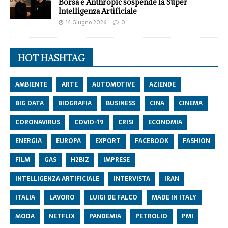
Borsa e Anthropic sospende la Super
Intelligenza Artificiale
14 Giugno 2026
0
HOT HASHTAG
AMBIENTE
ARTE
AUTOMOTIVE
AZIENDE
BIG DATA
BIOGRAFIA
BUSINESS
CINA
CINEMA
CORONAVIRUS
COVID-19
CRISI
ECONOMIA
ENERGIA
EUROPA
EXPORT
FACEBOOK
FASHION
FILM
GAS
H2BIZ
IMPRESE
INTELLIGENZA ARTIFICIALE
INTERVISTA
IRAN
ITALIA
LAVORO
LUIGI DE FALCO
MADE IN ITALY
MODA
NETFLIX
PANDEMIA
PETROLIO
PMI