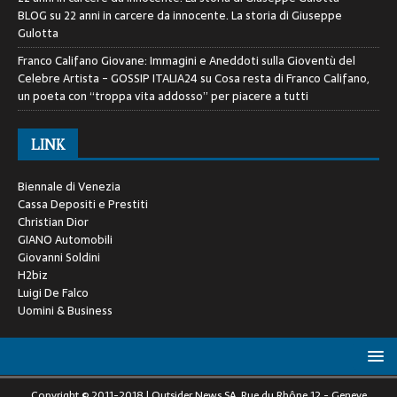
BLOG
su
22 anni in carcere da innocente. La storia di Giuseppe
Gulotta
Franco Califano Giovane: Immagini e Aneddoti sulla Gioventù del
Celebre Artista - GOSSIP ITALIA24
su
Cosa resta di Franco Califano,
un poeta con “troppa vita addosso” per piacere a tutti
LINK
Biennale di Venezia
Cassa Depositi e Prestiti
Christian Dior
GIANO Automobili
Giovanni Soldini
H2biz
Luigi De Falco
Uomini & Business
Copyright © 2011-2018 | Outsider News SA, Rue du Rhône 12 - Geneve