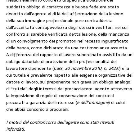
Nessun elemento concreto di specifica violazione dei
suddetto obbligo di correttezza e buona fede era stato
dedotto dall’agente al di là dell’affermazione della lesione
della sua immagine professionale pure contraddetta
dall’accertata consapevolezza degli stessi investitori, nei cui
confronti si sarebbe verificata detta lesione, della mancanza
di un coinvolgimento dei promotori nel recesso ingiustificato
della banca, come dichiarato da una testimonianza assunta.
A differenza del rapporto di lavoro subordinato assistito da un
obbligo datoriale di protezione della professionalità del
lavoratore dipendente (
Cass. 30 novembre 2010, n. 24231
) e la
cui tutela è prevalente rispetto alle esigenze organizzative del
datore di lavoro, sul preponente non grava un obbligo analogo
di ‘‘tutela” degli interessi del procacciatore-agente attraverso
la imposizione di regole di conservazione dei contratti
procurati a garanzia dell’interesse (
e dell’immagine
) di colui
che abbia concorso a procurarli.
I motivi del controricorso dell’agente sono stati ritenuti
infondati.