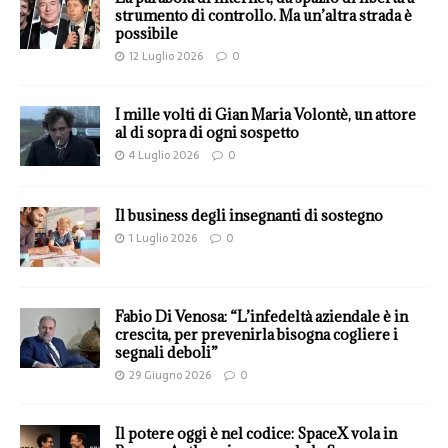
strumento di controllo. Ma un’altra strada è
possibile
12 Luglio 2026
0
I mille volti di Gian Maria Volontè, un attore
al di sopra di ogni sospetto
4 Luglio 2026
0
Il business degli insegnanti di sostegno
1 Luglio 2026
0
Fabio Di Venosa: “L’infedeltà aziendale è in
crescita, per prevenirla bisogna cogliere i
segnali deboli”
29 Giugno 2026
0
Il potere oggi è nel codice: SpaceX vola in