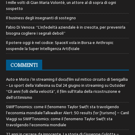
I mille volti di Gian Maria Volontè, un attore al di sopra di ogni
sospetto
Il business degli insegnanti di sostegno
Fabio Di Venosa: “L’infedeltà aziendale è in crescita, per prevenirla
bisogna cogliere i segnali deboli”
Il potere oggi è nel codice: SpaceX vola in Borsa e Anthropic
sospende la Super Intelligenza Artificiale
COMMENTI
Auto e Moto / In streaming il docufilm sul mitico circuito di Senigallia
- Lo sport della Vallesina
su
Dal 24 giugno in streaming su Outsider
“Gli anni folli della velocità”, il film sull’Italia della ricostruzione e
dell’ottimismo
SWIFTonomics: come il fenomeno Taylor Swift sta travolgendo
l’economia mondialeTalkwalker Alert: 50 results for [turismo] – Canil
Viaggi
su
SWIFTonomics: come il fenomeno Taylor Swift sta
travolgendo l’economia mondiale
22 anni in carcere da innocente. La storia di Giuseppe Gulotta –