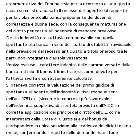
argomentativa del Tribunale sia per la ricorrenza di una giusta
causa su cui si era basato il recesso dell’agente dal rapporto
per la violazione dalla banca preponente dei doveri di
correttezza e buona fede, con la conseguente maturazione
del diritto per costui all’indennità di mancato preavviso.
Detta indennità era tuttavia compensabile con quella
spettante alla banca in virtù del “patto di stabilità” ravvisabile
nella previsione del recesso anticipato a titolo oneroso tra le
parti, non integrante clausola vessatoria.
Veniva escluso il carattere indebito delle somme versate dalla
banca a titolo di bonus trimestrale, siccome dovute per
l’attività svolta e correttamente calcolate.
Si riteneva corretta la valutazione del primo giudice di
spettanza all’agente dell’indennità di risoluzione ai sensi
dell’art. 1751 c.c. (siccome in concreto più favorevole
dell’indennità suppletiva di clientela prevista dall’A.E.C. in
corretta applicazione dei principi del diritto dell’U.E. come
interpretati dalla Corte di Giustizia) e del bonus da
corrispondere in unica soluzione alla scadenza del diciottesimo
mese, confermando il rigetto delle domande risarcitorie