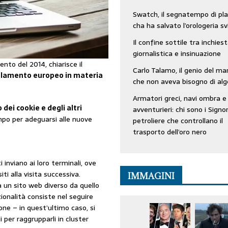
Swatch, il segnatempo di pla
cha ha salvato l’orologeria sv
Il confine sottile tra inchies
giornalistica e insinuazione
to del 2014, chiarisce il
Carlo Talamo, il genio del ma
olamento europeo in materia
che non aveva bisogno di alg
Armatori greci, navi ombra e
 dei cookie e degli altri
avventurieri: chi sono i Signor
mpo per adeguarsi alle nuove
petroliere che controllano il
trasporto dell’oro nero
ti inviano ai loro terminali, ove
ti alla visita successiva.
IMMAGINI
a un sito web diverso da quello
zionalità consiste nel seguire
ione – in quest’ultimo caso, si
 per raggrupparli in cluster