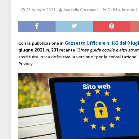
[ 14 Giugno 2026 ]
Il potere oggi è nel codice
23 Agosto 2021
Marcella Coccanari
Diritto
,
Internet
HI-TECH
[ 7 Febbraio 2020 ]
Nato con l’Austria-Ungheria
viveva nel futuro
ARTE
Con la pubblicazione in
Gazzetta Ufficiale n. 163 del 9 lug
giugno 2021, n. 231
recante
“Linee guida cookie e altri stru
sostituita in via definitiva la versione “per la consultazion
Privacy.