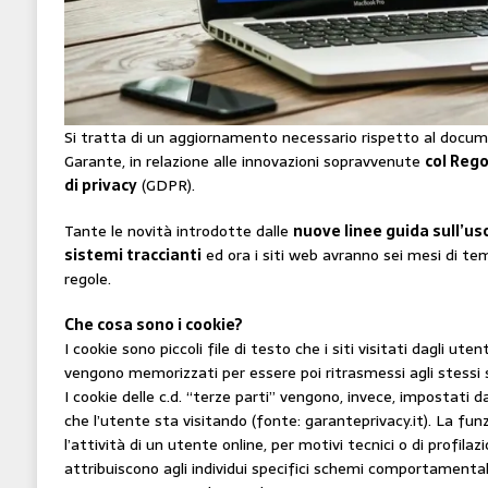
Si tratta di un aggiornamento necessario rispetto al documen
Garante, in relazione alle innovazioni sopravvenute
col Reg
di privacy
(GDPR).
Tante le novità introdotte dalle
nuove linee guida sull’uso
sistemi traccianti
ed ora i siti web avranno sei mesi di te
regole.
Che cosa sono i cookie?
I cookie sono piccoli file di testo che i siti visitati dagli uten
vengono memorizzati per essere poi ritrasmessi agli stessi si
I cookie delle c.d. “terze parti” vengono, invece, impostati d
che l’utente sta visitando (fonte: garanteprivacy.it). La fun
l’attività di un utente online, per motivi tecnici o di profilaz
attribuiscono agli individui specifici schemi comportamentali