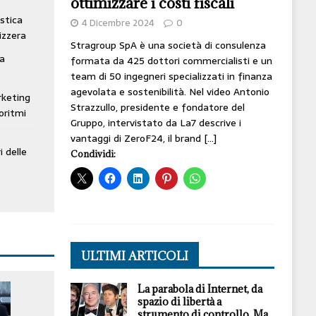
ottimizzare i costi fiscali
stica
4 Dicembre 2024
0
izzera
Stragroup SpA è una società di consulenza
ta
formata da 425 dottori commercialisti e un
team di 50 ingegneri specializzati in finanza
agevolata e sostenibilità. Nel video Antonio
rketing
Strazzullo, presidente e fondatore del
oritmi
Gruppo, intervistato da La7 descrive i
vantaggi di ZeroF24, il brand
[…]
i delle
Condividi:
ULTIMI ARTICOLI
La parabola di Internet, da
spazio di libertà a
strumento di controllo. Ma