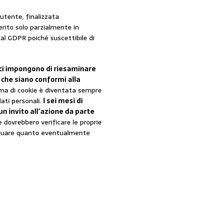
’utente, finalizzata
erito solo parzialmente in
 al GDPR poiché suscettibile di
nici impongono di riesaminare
 che siano conformi alla
ema di cookie è diventata sempre
dati personali.
I sei mesi di
 invito all’azione da parte
e dovrebbero verificare le proprie
deguare quanto eventualmente