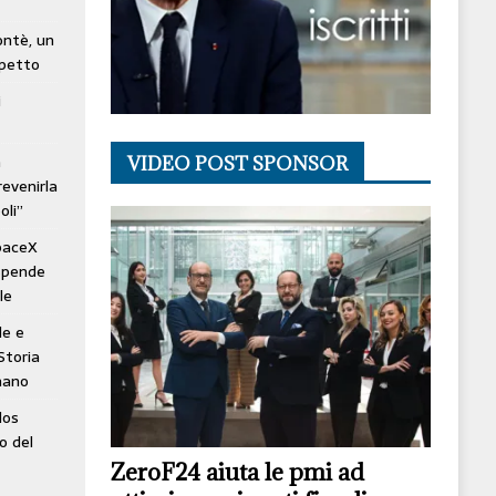
lontè, un
spetto
i
à
VIDEO POST SPONSOR
revenirla
oli”
SpaceX
ospende
le
le e
Storia
mano
los
o del
ZeroF24 aiuta le pmi ad