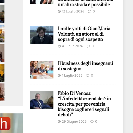
un’altra strada è possibile
12 Luglio 2026
0
I mille volti di Gian Maria
Volontè, un attore al di
sopra di ogni sospetto
4 Luglio 2026
0
Il business degli insegnanti
di sostegno
1 Luglio 2026
0
Fabio Di Venosa:
“L’infedeltà aziendale è in
crescita, per prevenirla
bisogna cogliere i segnali
deboli”
29 Giugno 2026
0