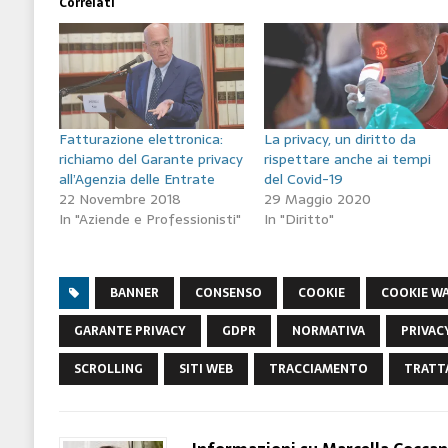
Correlati
Fatturazione elettronica:
La privacy, un diritto da
richiamo del Garante privacy
rispettare anche ai tempi
all’Agenzia delle Entrate
del Covid-19
22 Novembre 2018
29 Maggio 2020
In "Aziende e Professionisti"
In "Diritto"
BANNER
CONSENSO
COOKIE
COOKIE W
GARANTE PRIVACY
GDPR
NORMATIVA
PRIVAC
SCROLLING
SITI WEB
TRACCIAMENTO
TRATT