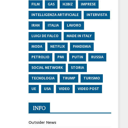
FILM
GAS
H2BIZ
IMPRESE
INTELLIGENZA ARTIFICIALE
INTERVISTA
IRAN
ITALIA
LAVORO
LUIGI DE FALCO
MADE IN ITALY
MODA
NETFLIX
PANDEMIA
PETROLIO
PMI
PUTIN
RUSSIA
SOCIAL NETWORK
STORIA
TECNOLOGIA
TRUMP
TURISMO
UE
USA
VIDEO
VIDEO POST
INFO
Outsider News