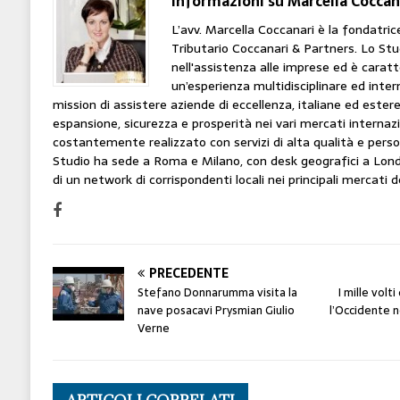
Informazioni su Marcella Coccan
L’avv. Marcella Coccanari è la fondatri
Tributario Coccanari & Partners. Lo Stu
nell'assistenza alle imprese ed è carat
un’esperienza multidisciplinare ed inter
mission di assistere aziende di eccellenza, italiane ed estere,
espansione, sicurezza e prosperità nei vari mercati internaz
costantemente realizzato con servizi di alta qualità e person
Studio ha sede a Roma e Milano, con desk geografici a Lond
di un network di corrispondenti locali nei principali mercati 
PRECEDENTE
Stefano Donnarumma visita la
I mille volt
nave posacavi Prysmian Giulio
l’Occidente 
Verne