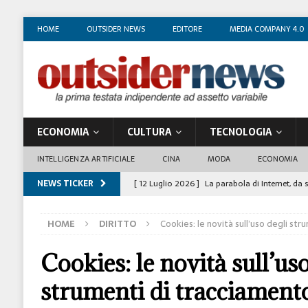
HOME
OUTSIDER NEWS
EDITORE
MEDIA COMPANY 4.0
ECONOMIA
CULTURA
TECNOLOGIA
INTELLIGENZA ARTIFICIALE
CINA
MODA
ECONOMIA
NEWS TICKER
[ 12 Luglio 2026 ]
La parabola di Internet, da 
COSTUME/SOCIETÀ
HOME
DIRITTO
Cookies: le novità sull’uso degli str
[ 4 Luglio 2026 ]
I mille volti di Gian Maria V
[ 1 Luglio 2026 ]
Il business degli insegnanti 
Cookies: le novità sull’uso
[ 29 Giugno 2026 ]
Fabio Di Venosa: “L’infedel
strumenti di tracciament
ECONOMIA