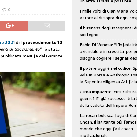
un’altra strada è possibile
: SpaceX vola in Borsa e Anthropic sospende la Super Intelligenza Artificiale
0
I mille volti di Gian Maria Vo
attore al di sopra di ogni so
Il business degli insegnanti d
 e morto nell’era digitale. Il tempo si era dimenticato di Gillo Dorfles e lui
sostegno
lio 2021
del
provvedimento 10
Fabio Di Venosa: “L’infedelt
menti di tracciamento”
, è stata
aziendale è in crescita, per p
e” pubblicata mesi fa dal Garante
bisogna cogliere i segnali deb
Il potere oggi è nel codice: 
vola in Borsa e Anthropic s
la Super Intelligenza Artificia
Clima impazzito, crisi cultura
guerre? E’ già successo, è la 
della caduta dell’Impero Ro
La rocambolesca fuga di Car
Ghosn, il latitante più famos
mondo che oggi fa il coach
motivazionale