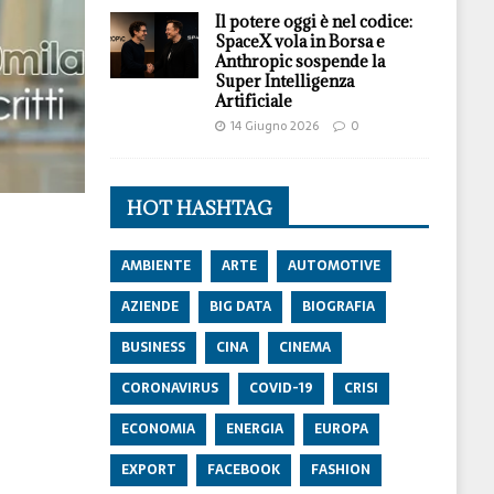
Il potere oggi è nel codice:
SpaceX vola in Borsa e
Anthropic sospende la
Super Intelligenza
Artificiale
14 Giugno 2026
0
HOT HASHTAG
AMBIENTE
ARTE
AUTOMOTIVE
AZIENDE
BIG DATA
BIOGRAFIA
BUSINESS
CINA
CINEMA
CORONAVIRUS
COVID-19
CRISI
ECONOMIA
ENERGIA
EUROPA
EXPORT
FACEBOOK
FASHION