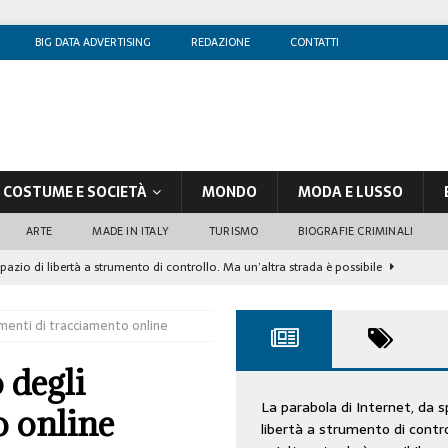
BIG DATA ADVERTISING
REDAZIONE
CONTATTI
COSTUME E SOCIETÀ
MONDO
MODA E LUSSO
ARTE
MADE IN ITALY
TURISMO
BIOGRAFIE CRIMINALI
spazio di libertà a strumento di controllo. Ma un’altra strada è possibile
umenti di tracciamento online
olontè, un attore al di sopra di ogni sospetto
CINEMA
di sostegno
COSTUME/SOCIETÀ
 degli
tà aziendale è in crescita, per prevenirla bisogna cogliere i segnali deboli”
La parabola di Internet, da s
o online
libertà a strumento di contr