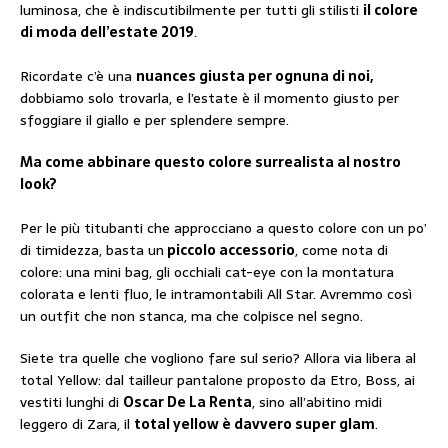
luminosa, che è indiscutibilmente per tutti gli stilisti
il colore
di moda dell’estate 2019
.
Ricordate c’è una
nuances giusta per ognuna di noi,
dobbiamo solo trovarla, e l’estate è il momento giusto per
sfoggiare il giallo e per splendere sempre.
Ma come abbinare questo colore surrealista al nostro
look?
Per le più titubanti che approcciano a questo colore con un po’
di timidezza, basta un
piccolo accessorio
, come nota di
colore: una mini bag, gli occhiali cat-eye con la montatura
colorata e lenti fluo, le intramontabili All Star. Avremmo così
un outfit che non stanca, ma che colpisce nel segno.
Siete tra quelle che vogliono fare sul serio? Allora via libera al
total Yellow: dal tailleur pantalone proposto da Etro, Boss, ai
vestiti lunghi di
Oscar De La Renta
, sino all’abitino midi
leggero di Zara, il
total yellow è davvero super glam
.