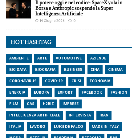
Il potere oggi è nel codice: SpaceX vola in
Borsa e Anthropic sospende la Super
Intelligenza Artificiale
14 Giugno 2026
0
HOT HASHTAG
AMBIENTE
ARTE
AUTOMOTIVE
AZIENDE
BIG DATA
BIOGRAFIA
BUSINESS
CINA
CINEMA
CORONAVIRUS
COVID-19
CRISI
ECONOMIA
ENERGIA
EUROPA
EXPORT
FACEBOOK
FASHION
FILM
GAS
H2BIZ
IMPRESE
INTELLIGENZA ARTIFICIALE
INTERVISTA
IRAN
ITALIA
LAVORO
LUIGI DE FALCO
MADE IN ITALY
MODA
NETFLIX
PANDEMIA
PETROLIO
PMI