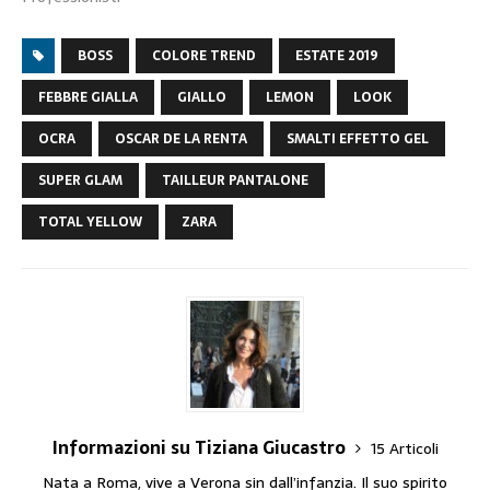
BOSS
COLORE TREND
ESTATE 2019
FEBBRE GIALLA
GIALLO
LEMON
LOOK
OCRA
OSCAR DE LA RENTA
SMALTI EFFETTO GEL
SUPER GLAM
TAILLEUR PANTALONE
TOTAL YELLOW
ZARA
Informazioni su Tiziana Giucastro
15 Articoli
Nata a Roma, vive a Verona sin dall’infanzia. Il suo spirito