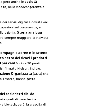
no però anche le
società
moto
, nella videoconferenza e
 dei servizi digital è dovuta «al
upazioni sul coronavirus, e
lle azioni».
Storia analoga
ero sempre maggiore di individui
o.
compagnie aeree e le catene
 netta dei ricavi, i prodotti
1 per cento
, circa 30 punti
si firmata Nielsen, inoltre,
buzione Organizzata
(GDO) che,
a 1 marzo, hanno fatto
ei cosiddetti cibi da
ente quelli di mascherine
e biotech, però, la crescita di