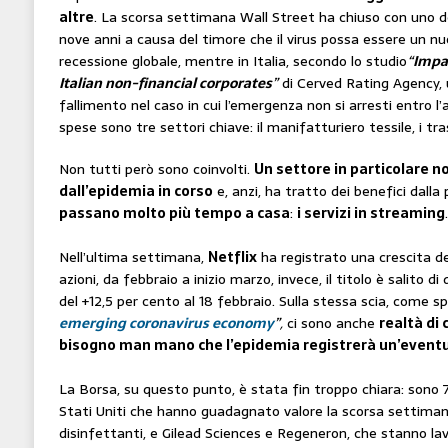
altre
. La scorsa settimana Wall Street ha chiuso con uno dei 
nove anni a causa del timore che il virus possa essere un n
recessione globale, mentre in Italia, secondo lo studio
“
Impac
Italian non-financial corporates
”
di Cerved Rating Agency, u
fallimento nel caso in cui l’emergenza non si arresti entro 
spese sono tre settori chiave: il manifatturiero tessile, i tras
Non tutti però sono coinvolti.
Un settore in particolare n
dall’epidemia in corso
e, anzi, ha tratto dei benefici dalla
passano molto più tempo a casa
:
i servizi in streaming
.
Nell’ultima settimana,
Netflix
ha registrato una crescita de
azioni, da febbraio a inizio marzo, invece, il titolo è salito di
del +12,5 per cento al 18 febbraio. Sulla stessa scia, come sp
emerging coronavirus economy
”,
ci sono anche
realtà di
bisogno man mano che l’epidemia registrerà un’event
La Borsa, su questo punto, è stata fin troppo chiara: sono 
Stati Uniti che hanno guadagnato valore la scorsa settiman
disinfettanti, e Gilead Sciences e Regeneron, che stanno la