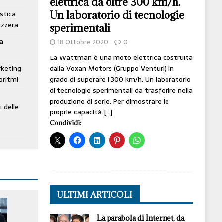
elettrica da oltre 300 km/h.
Un laboratorio di tecnologie
stica
izzera
sperimentali
ta
18 Ottobre 2020
0
La Wattman è una moto elettrica costruita
dalla Voxan Motors (Gruppo Venturi) in
rketing
grado di superare i 300 km/h. Un laboratorio
oritmi
di tecnologie sperimentali da trasferire nella
produzione di serie. Per dimostrare le
i delle
proprie capacità
[…]
Condividi:
ULTIMI ARTICOLI
La parabola di Internet, da