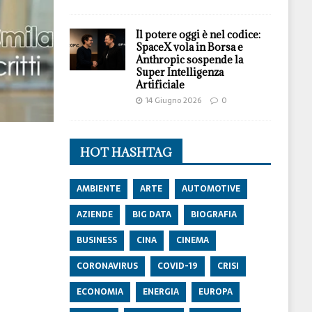
Il potere oggi è nel codice:
SpaceX vola in Borsa e
Anthropic sospende la
Super Intelligenza
Artificiale
14 Giugno 2026
0
HOT HASHTAG
AMBIENTE
ARTE
AUTOMOTIVE
AZIENDE
BIG DATA
BIOGRAFIA
BUSINESS
CINA
CINEMA
CORONAVIRUS
COVID-19
CRISI
ECONOMIA
ENERGIA
EUROPA