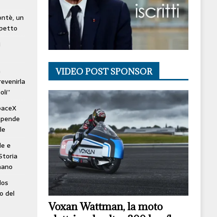
lontè, un
spetto
i
à
VIDEO POST SPONSOR
revenirla
oli”
SpaceX
ospende
le
le e
Storia
mano
los
o del
Voxan Wattman, la moto