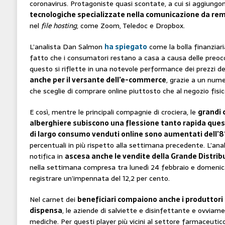
coronavirus. Protagoniste quasi scontate, a cui si aggiungo
tecnologiche specializzate nella comunicazione da re
nel
file hosting
, come Zoom, Teledoc e Dropbox.
L’analista Dan Salmon
ha spiegato
come la bolla finanziaria
fatto che i consumatori restano a casa a causa delle preocc
questo si riflette in una notevole performance dei prezzi de
anche per il versante dell’e-commerce
, grazie a un num
che sceglie di comprare online piuttosto che al negozio fisic
E così, mentre le principali compagnie di crociera, le
grandi 
alberghiere subiscono una flessione tanto rapida questo
di largo consumo venduti online sono aumentati dell’8
percentuali in più rispetto alla settimana precedente. L’anali
notifica in
ascesa anche le vendite della Grande Distri
nella settimana compresa tra lunedì 24 febbraio e domenic
registrare un’impennata del 12,2 per cento.
Nel carnet dei
beneficiari compaiono anche i produttori d
dispensa
, le aziende di salviette e disinfettante e ovviam
mediche. Per questi player più vicini al settore farmaceutico 