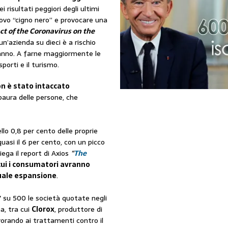
risultati peggiori degli ultimi
uovo “cigno nero” e provocare una
t of the Coronavirus on the
n’azienda su dieci è a rischio
l’anno. A farne maggiormente le
porti e il turismo.
on è stato intaccato
 paura delle persone, che
llo 0,8 per cento delle proprie
 quasi il 6 per cento, con un picco
iega il report di Axios
“
The
 cui i consumatori avranno
uale espansione
.
7 su 500 le società quotate negli
a, tra cui
Clorox
, produttore di
vorando ai trattamenti contro il