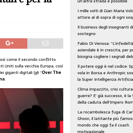
un’altra strada è possibile
: SpaceX vola in Borsa e Anthropic sospende la Super Intelligenza Artificiale
I mille volti di Gian Maria Vo
attore al di sopra di ogni so
Il business degli insegnanti d
 e morto nell’era digitale. Il tempo si era dimenticato di Gillo Dorfles e lui
sostegno
Fabio Di Venosa: “L’infedelt
aziendale è in crescita, per p
bisogna cogliere i segnali deb
Così come il secondo conflitto
i Uniti sulla vecchia Europa, così
Il potere oggi è nel codice: 
 giganti digitali (gli “
Over The
vola in Borsa e Anthropic s
ina
.
la Super Intelligenza Artificia
Clima impazzito, crisi cultura
guerre? E’ già successo, è la 
della caduta dell’Impero Ro
La rocambolesca fuga di Car
Ghosn, il latitante più famos
mondo che oggi fa il coach
motivazionale