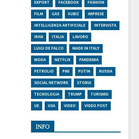
EXPORT
FACEBOOK
FASHION
FILM
GAS
H2BIZ
IMPRESE
INTELLIGENZA ARTIFICIALE
INTERVISTA
IRAN
ITALIA
LAVORO
LUIGI DE FALCO
MADE IN ITALY
MODA
NETFLIX
PANDEMIA
PETROLIO
PMI
PUTIN
RUSSIA
SOCIAL NETWORK
STORIA
TECNOLOGIA
TRUMP
TURISMO
UE
USA
VIDEO
VIDEO POST
INFO