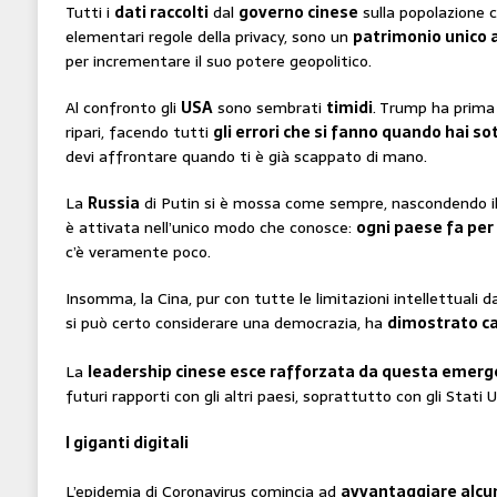
Tutti i
dati raccolti
dal
governo cinese
sulla popolazione co
elementari regole della privacy, sono un
patrimonio unico 
per incrementare il suo potere geopolitico.
Al confronto gli
USA
sono sembrati
timidi
. Trump ha prima 
ripari, facendo tutti
gli errori che si fanno quando hai 
devi affrontare quando ti è già scappato di mano.
La
Russia
di Putin si è mossa come sempre, nascondendo i
è attivata nell’unico modo che conosce:
ogni paese fa per
c’è veramente poco.
Insomma, la Cina, pur con tutte le limitazioni intellettuali 
si può certo considerare una democrazia, ha
dimostrato ca
La
leadership cinese esce rafforzata da questa emer
futuri rapporti con gli altri paesi, soprattutto con gli Stati Un
I giganti digitali
L’epidemia di Coronavirus comincia ad
avvantaggiare alcu