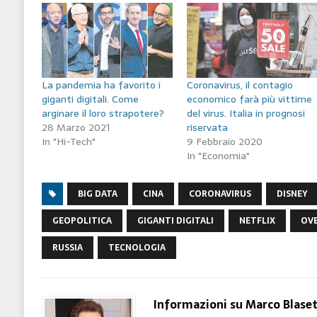
La pandemia ha favorito i
Coronavirus, il contagio
giganti digitali. Come
economico farà più vittime
arginare il loro strapotere?
del virus. Italia in prognosi
28 Marzo 2021
riservata
In "Hi-Tech"
9 Febbraio 2020
In "Economia"
BIG DATA
CINA
CORONAVIRUS
DISNEY
GEOPOLITICA
GIGANTI DIGITALI
NETFLIX
OVE
RUSSIA
TECNOLOGIA
Informazioni su Marco Blase