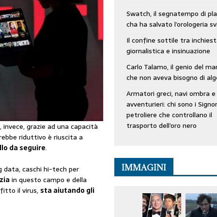
Swatch, il segnatempo di pla
cha ha salvato l’orologeria sv
Il confine sottile tra inchies
giornalistica e insinuazione
Carlo Talamo, il genio del ma
che non aveva bisogno di alg
Armatori greci, navi ombra e
avventurieri: chi sono i Signor
petroliere che controllano il
trasporto dell’oro nero
, invece, grazie ad una capacità
ebbe riduttivo è riuscita a
lo da seguire
.
IMMAGINI
ig data, caschi hi-tech per
zia
in questo campo e della
itto il virus,
sta aiutando gli