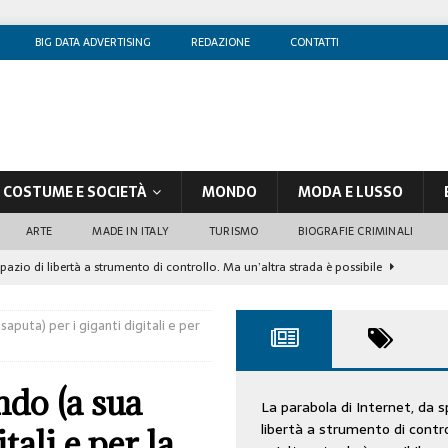
BIG DATA ADVERTISING
REDAZIONE
CONTATTI
COSTUME E SOCIETÀ
MONDO
MODA E LUSSO
ARTE
MADE IN ITALY
TURISMO
BIOGRAFIE CRIMINALI
spazio di libertà a strumento di controllo. Ma un’altra strada è possibile
saputa) per i giganti digitali e per
olontè, un attore al di sopra di ogni sospetto
CINEMA
di sostegno
COSTUME/SOCIETÀ
ndo (a sua
tà aziendale è in crescita, per prevenirla bisogna cogliere i segnali deboli”
La parabola di Internet, da s
libertà a strumento di contr
tali e per la