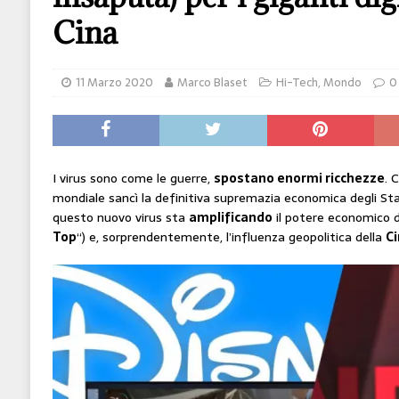
[ 14 Giugno 2026 ]
Il potere oggi è nel codice
Cina
HI-TECH
[ 7 Febbraio 2020 ]
Nato con l’Austria-Ungheria
11 Marzo 2020
Marco Blaset
Hi-Tech
,
Mondo
0
viveva nel futuro
ARTE
I virus sono come le guerre,
spostano enormi ricchezze
. 
mondiale sancì la definitiva supremazia economica degli Stat
questo nuovo virus sta
amplificando
il potere economico dei
Top
“) e, sorprendentemente, l’influenza geopolitica della
C