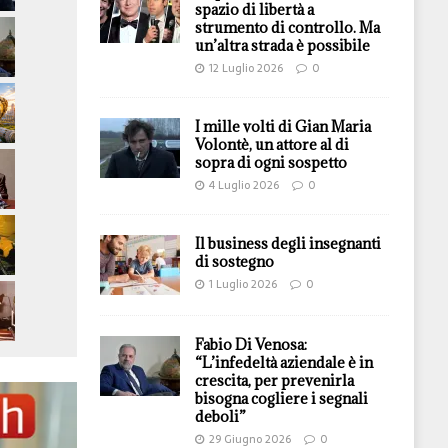
spazio di libertà a
strumento di controllo. Ma
un’altra strada è possibile
12 Luglio 2026
0
I mille volti di Gian Maria
Volontè, un attore al di
sopra di ogni sospetto
4 Luglio 2026
0
Il business degli insegnanti
di sostegno
1 Luglio 2026
0
Fabio Di Venosa:
“L’infedeltà aziendale è in
crescita, per prevenirla
bisogna cogliere i segnali
deboli”
29 Giugno 2026
0