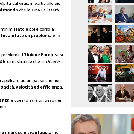
lpita dal virus, in barba alle più
al mondo
che la Cina utilizzerà
minimizzato e poi è corso ai
sottovalutato un problema
e lo
l problema.
L’Unione Europea
si
 sè
, dimostrando che di
Unione
da applicare ad un paese che non
pacità, velocità ed efficienza
.
genza
e questo avrà un peso nei
iti.
ne imprese e svantaggiarne