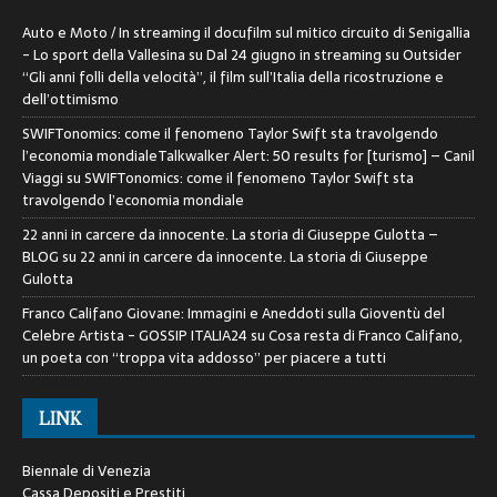
Auto e Moto / In streaming il docufilm sul mitico circuito di Senigallia
- Lo sport della Vallesina
su
Dal 24 giugno in streaming su Outsider
“Gli anni folli della velocità”, il film sull’Italia della ricostruzione e
dell’ottimismo
SWIFTonomics: come il fenomeno Taylor Swift sta travolgendo
l’economia mondialeTalkwalker Alert: 50 results for [turismo] – Canil
Viaggi
su
SWIFTonomics: come il fenomeno Taylor Swift sta
travolgendo l’economia mondiale
22 anni in carcere da innocente. La storia di Giuseppe Gulotta –
BLOG
su
22 anni in carcere da innocente. La storia di Giuseppe
Gulotta
Franco Califano Giovane: Immagini e Aneddoti sulla Gioventù del
Celebre Artista - GOSSIP ITALIA24
su
Cosa resta di Franco Califano,
un poeta con “troppa vita addosso” per piacere a tutti
LINK
Biennale di Venezia
Cassa Depositi e Prestiti