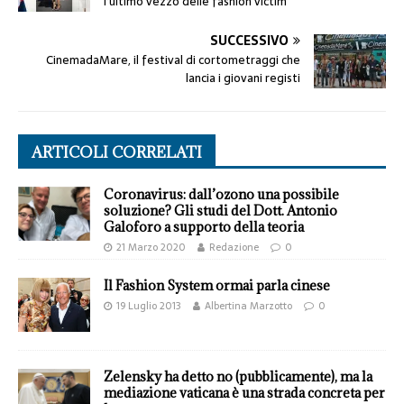
l’ultimo vezzo delle fashion victim
SUCCESSIVO
CinemadaMare, il festival di cortometraggi che
lancia i giovani registi
ARTICOLI CORRELATI
Coronavirus: dall’ozono una possibile
soluzione? Gli studi del Dott. Antonio
Galoforo a supporto della teoria
21 Marzo 2020
Redazione
0
Il Fashion System ormai parla cinese
19 Luglio 2013
Albertina Marzotto
0
Zelensky ha detto no (pubblicamente), ma la
mediazione vaticana è una strada concreta per