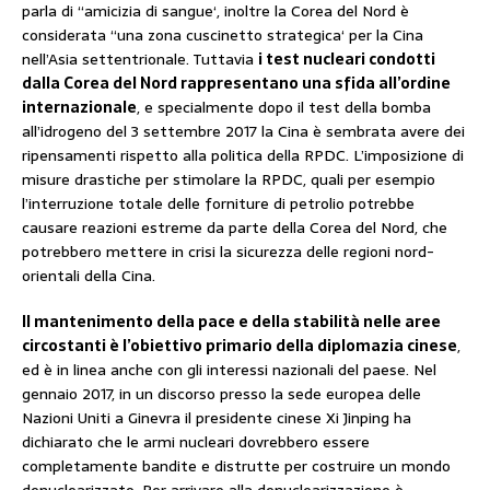
parla di “amicizia di sangue‘, inoltre la Corea del Nord è
considerata “una zona cuscinetto strategica‘ per la Cina
nell’Asia settentrionale. Tuttavia
i test nucleari condotti
dalla Corea del Nord rappresentano una sfida all’ordine
internazionale
, e specialmente dopo il test della bomba
all’idrogeno del 3 settembre 2017 la Cina è sembrata avere dei
ripensamenti rispetto alla politica della RPDC. L’imposizione di
misure drastiche per stimolare la RPDC, quali per esempio
l’interruzione totale delle forniture di petrolio potrebbe
causare reazioni estreme da parte della Corea del Nord, che
potrebbero mettere in crisi la sicurezza delle regioni nord-
orientali della Cina.
Il mantenimento della pace e della stabilità nelle aree
circostanti è l’obiettivo primario della diplomazia cinese
,
ed è in linea anche con gli interessi nazionali del paese. Nel
gennaio 2017, in un discorso presso la sede europea delle
Nazioni Uniti a Ginevra il presidente cinese Xi Jinping ha
dichiarato che le armi nucleari dovrebbero essere
completamente bandite e distrutte per costruire un mondo
denuclearizzato. Per arrivare alla denuclearizzazione è