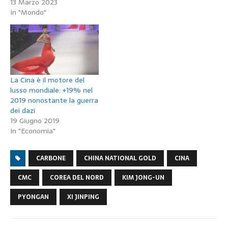
13 Marzo 2023
In "Mondo"
La Cina è il motore del
lusso mondiale: +19% nel
2019 nonostante la guerra
dei dazi
19 Giugno 2019
In "Economia"
CARBONE
CHINA NATIONAL GOLD
CINA
CMC
COREA DEL NORD
KIM JONG-UN
PYONGAN
XI JINPING