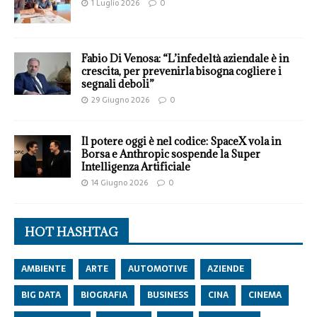
1 Luglio 2026
0
Fabio Di Venosa: “L’infedeltà aziendale è in
crescita, per prevenirla bisogna cogliere i
segnali deboli”
29 Giugno 2026
0
Il potere oggi è nel codice: SpaceX vola in
Borsa e Anthropic sospende la Super
Intelligenza Artificiale
14 Giugno 2026
0
HOT HASHTAG
AMBIENTE
ARTE
AUTOMOTIVE
AZIENDE
BIG DATA
BIOGRAFIA
BUSINESS
CINA
CINEMA