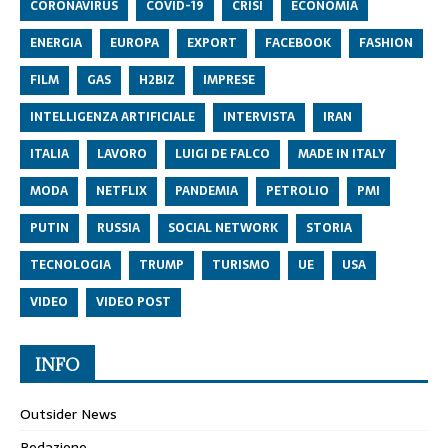
CORONAVIRUS
COVID-19
CRISI
ECONOMIA
ENERGIA
EUROPA
EXPORT
FACEBOOK
FASHION
FILM
GAS
H2BIZ
IMPRESE
INTELLIGENZA ARTIFICIALE
INTERVISTA
IRAN
ITALIA
LAVORO
LUIGI DE FALCO
MADE IN ITALY
MODA
NETFLIX
PANDEMIA
PETROLIO
PMI
PUTIN
RUSSIA
SOCIAL NETWORK
STORIA
TECNOLOGIA
TRUMP
TURISMO
UE
USA
VIDEO
VIDEO POST
INFO
Outsider News
Redazione