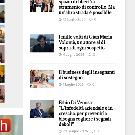
spazio di libertà a
strumento di controllo. Ma
un’altra strada è possibile
12 Luglio 2026
0
I mille volti di Gian Maria
Volontè, un attore al di
sopra di ogni sospetto
4 Luglio 2026
0
Il business degli insegnanti
di sostegno
1 Luglio 2026
0
Fabio Di Venosa:
“L’infedeltà aziendale è in
crescita, per prevenirla
bisogna cogliere i segnali
deboli”
29 Giugno 2026
0