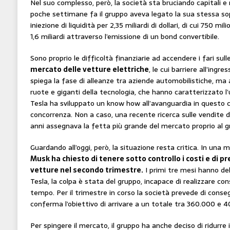
Nel suo complesso, però, la società sta bruciando capitali e no
poche settimane fa il gruppo aveva legato la sua stessa s
iniezione di liquidità per 2,35 miliardi di dollari, di cui 750 mil
1,6 miliardi attraverso l’emissione di un bond convertibile.
Sono proprio le difficoltà finanziarie ad accendere i fari sull
mercato delle vetture elettriche
, le cui barriere all’ing
spiega la fase di alleanze tra aziende automobilistiche, ma 
ruote e giganti della tecnologia, che hanno caratterizzato 
Tesla ha sviluppato un know how all’avanguardia in questo c
concorrenza. Non a caso, una recente ricerca sulle vendite d
anni assegnava la fetta più grande del mercato proprio al g
Guardando all’oggi, però, la situazione resta critica. In una ma
Musk ha chiesto di tenere sotto controllo i costi e di p
vetture nel secondo trimestre.
I primi tre mesi hanno de
Tesla, la colpa è stata del gruppo, incapace di realizzare co
tempo. Per il trimestre in corso la società prevede di cons
conferma l’obiettivo di arrivare a un totale tra 360.000 e 4
Per spingere il mercato, il gruppo ha anche deciso di ridurre i