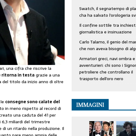
Swatch, il segnatempo di pla
cha ha salvato l’orologeria sv
Il confine sottile tra inchies
giornalistica e insinuazione
Carlo Talamo, il genio del ma
che non aveva bisogno di alg
Armatori greci, navi ombra e
avventurieri: chi sono i Signor
ri, una cifra che riscrive la
petroliere che controllano il
 ritorna in testa
grazie a una
trasporto dell’oro nero
a del titolo da inizio anno di oltre
 le
consegne sono calate del
IMMAGINI
o in meno rispetto al record di
creato una caduta del 41 per
i 6,3 miliardi del trimestre
di un ritardo nella produzione. Il
uanto pare meno ampia delle