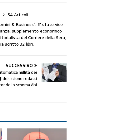
i
54 Articoli
omini & Business". E' stato vice
Finanza, supplemento economico
orialista del Corriere della Sera,
 scritto 32 libri.
SUCCESSIVO
utomatica nullità dei
 fideiussione redatti
condo lo schema Abi