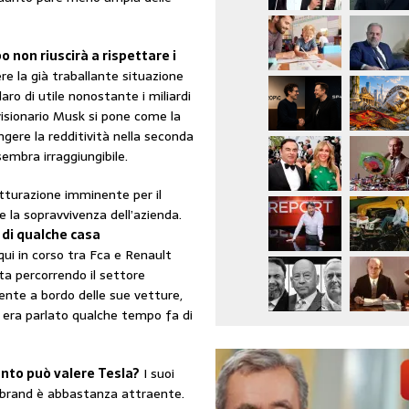
o non riuscirà a rispettare i
re la già traballante situazione
aro di utile nonostante i miliardi
 visionario Musk si pone come la
ngere la redditività nella seconda
 sembra irraggiungibile.
rutturazione imminente per il
e la sopravvivenza dell’azienda.
 di qualche casa
qui in corso tra Fca e Renault
ta percorrendo il settore
ente a bordo delle sue vetture,
Si era parlato qualche tempo fa di
nto può valere Tesla?
I suoi
o brand è abbastanza attraente.