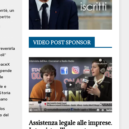
lontè, un
spetto
i
à
VIDEO POST SPONSOR
revenirla
oli”
SpaceX
ospende
le
le e
Storia
mano
los
o del
Assistenza legale alle imprese.