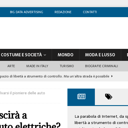
BIG DATA ADVERTISING
REDAZIONE
CONTATTI
COSTUME E SOCIETÀ
MONDO
MODA E LUSSO
ARTE
MADE IN ITALY
TURISMO
BIOGRAFIE CRIMINALI
spazio di libertà a strumento di controllo. Ma un’altra strada è possibile
lvarsi il pioniere delle auto
olontè, un attore al di sopra di ogni sospetto
CINEMA
di sostegno
COSTUME/SOCIETÀ
scirà a
tà aziendale è in crescita, per prevenirla bisogna cogliere i segnali deboli”
La parabola di Internet, da s
libertà a strumento di contr
auto elettriche?