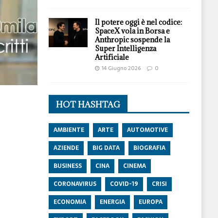
Il potere oggi è nel codice:
SpaceX vola in Borsa e
Anthropic sospende la
Super Intelligenza
Artificiale
14 Giugno 2026
0
HOT HASHTAG
AMBIENTE
ARTE
AUTOMOTIVE
AZIENDE
BIG DATA
BIOGRAFIA
BUSINESS
CINA
CINEMA
CORONAVIRUS
COVID-19
CRISI
ECONOMIA
ENERGIA
EUROPA