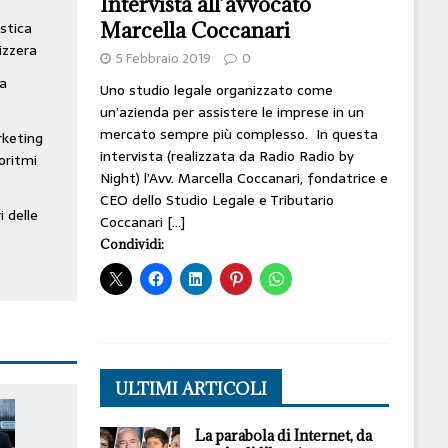
Intervista all’avvocato
Marcella Coccanari
stica
izzera
5 Febbraio 2019
0
ta
Uno studio legale organizzato come
un’azienda per assistere le imprese in un
mercato sempre più complesso. In questa
rketing
intervista (realizzata da Radio Radio by
oritmi
Night) l’Avv. Marcella Coccanari, fondatrice e
CEO dello Studio Legale e Tributario
i delle
Coccanari
[…]
Condividi:
ULTIMI ARTICOLI
La parabola di Internet, da