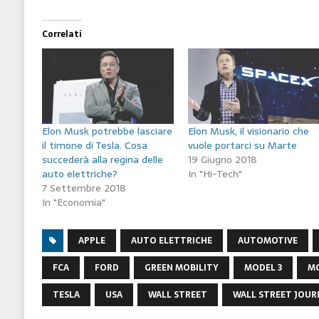
Correlati
Elon Musk potrebbe lasciare
Elon Musk, il visionario che
il timone di Tesla. Cosa
vuole portarci su Marte
succederà alla regina delle
19 Giugno 2018
auto elettriche?
In "Hi-Tech"
7 Settembre 2018
In "Economia"
APPLE
AUTO ELETTRICHE
AUTOMOTIVE
FCA
FORD
GREEN MOBILITY
MODEL 3
MO
TESLA
USA
WALL STREET
WALL STREET JOUR