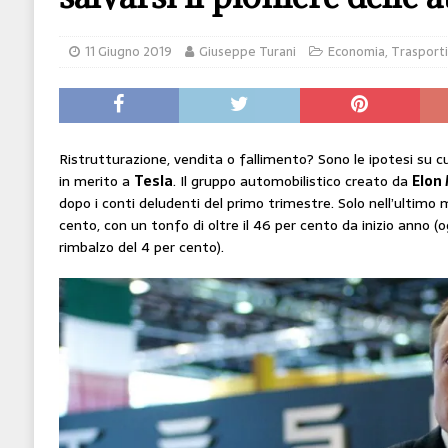
[ 14 Giugno 2026 ]
Il potere oggi è nel codice
11 Giugno 2019
Giuseppe Turani
Economia
,
Trasporti
HI-TECH
[ 7 Febbraio 2020 ]
Nato con l’Austria-Ungheria
viveva nel futuro
ARTE
Ristrutturazione, vendita o fallimento? Sono le ipotesi su cu
in merito a
Tesla
. Il gruppo automobilistico creato da
Elon
dopo i conti deludenti del primo trimestre. Solo nell’ultimo m
cento, con un tonfo di oltre il 46 per cento da inizio anno (
rimbalzo del 4 per cento).