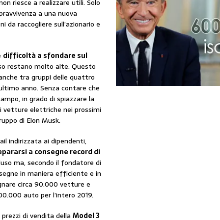
n riesce a realizzare utili. Solo
opravvivenza a una nuova
ioni da raccogliere sull’azionario e
e
difficoltà a sfondare sul
resso restano molto alte. Questo
anche tra gruppi delle quattro
l’ultimo anno. Senza contare che
ampo, in grado di spiazzare la
i vetture elettriche nei prossimi
ruppo di Elon Musk.
il indirizzata ai dipendenti,
repararsi a consegne record di
luso ma, secondo il fondatore di
nsegne in maniera efficiente e in
egnare circa 90.000 vetture e
00.000 auto per l’intero 2019.
 prezzi di vendita della
Model 3