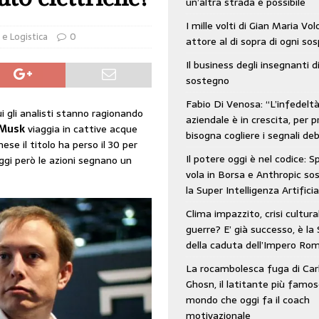
un’altra strada è possibile
: SpaceX vola in Borsa e Anthropic sospende la Super Intelligenza Artificiale
I mille volti di Gian Maria Vo
 e Logistica
0
attore al di sopra di ogni so
Il business degli insegnanti d
 e morto nell’era digitale. Il tempo si era dimenticato di Gillo Dorfles e lui
sostegno
Fabio Di Venosa: “L’infedelt
i gli analisti stanno ragionando
aziendale è in crescita, per p
 Musk
viaggia in cattive acque
bisogna cogliere i segnali deb
ese il titolo ha perso il 30 per
Il potere oggi è nel codice: 
oggi però le azioni segnano un
vola in Borsa e Anthropic s
la Super Intelligenza Artificia
Clima impazzito, crisi cultura
guerre? E’ già successo, è la 
della caduta dell’Impero Ro
La rocambolesca fuga di Car
Ghosn, il latitante più famos
mondo che oggi fa il coach
motivazionale