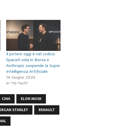
Il potere oggi è nel codice:
SpaceX vola in Borsa e
Anthropic sospende la Super
Intelligenza Artificiale
14 Giugno 2026
In "Hi-Tech"
CINA
ELON MUSK
RGAN STANLEY
RENAULT
NAL