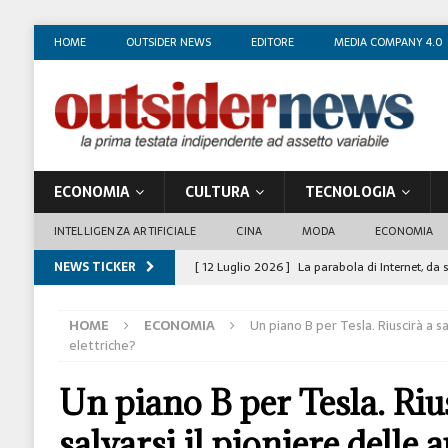
HOME
OUTSIDER NEWS
EDITORE
MEDIA COMPANY 4.0
ECONOMIA
CULTURA
TECNOLOGIA
INTELLIGENZA ARTIFICIALE
CINA
MODA
ECONOMIA
NEWS TICKER
[ 12 Luglio 2026 ]
La parabola di Internet, da 
COSTUME/SOCIETÀ
HOME
ECONOMIA
Un piano B per Tesla. Riuscirà a sa
[ 4 Luglio 2026 ]
I mille volti di Gian Maria V
elettriche?
[ 1 Luglio 2026 ]
Il business degli insegnanti 
Un piano B per Tesla. Riu
[ 29 Giugno 2026 ]
Fabio Di Venosa: “L’infedel
salvarsi il pioniere delle 
ECONOMIA