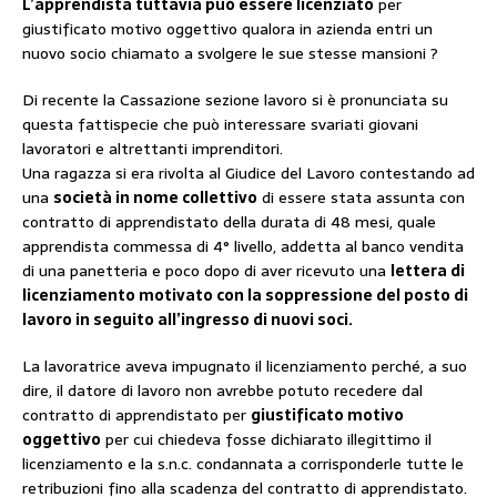
L’apprendista tuttavia può essere licenziato
per
giustificato motivo oggettivo qualora in azienda entri un
nuovo socio chiamato a svolgere le sue stesse mansioni ?
Di recente la Cassazione sezione lavoro si è pronunciata su
questa fattispecie che può interessare svariati giovani
lavoratori e altrettanti imprenditori.
Una ragazza si era rivolta al Giudice del Lavoro contestando ad
una
società in nome collettivo
di essere stata assunta con
contratto di apprendistato della durata di 48 mesi, quale
apprendista commessa di 4° livello, addetta al banco vendita
di una panetteria e poco dopo di aver ricevuto una
lettera di
licenziamento motivato con la soppressione del posto di
lavoro in seguito all’ingresso di nuovi soci.
La lavoratrice aveva impugnato il licenziamento perché, a suo
dire, il datore di lavoro non avrebbe potuto recedere dal
contratto di apprendistato per
giustificato motivo
oggettivo
per cui chiedeva fosse dichiarato illegittimo il
licenziamento e la s.n.c. condannata a corrisponderle tutte le
retribuzioni fino alla scadenza del contratto di apprendistato.