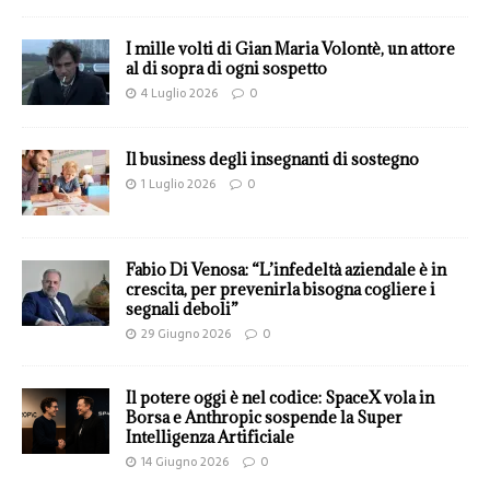
I mille volti di Gian Maria Volontè, un attore
al di sopra di ogni sospetto
4 Luglio 2026
0
Il business degli insegnanti di sostegno
1 Luglio 2026
0
Fabio Di Venosa: “L’infedeltà aziendale è in
crescita, per prevenirla bisogna cogliere i
segnali deboli”
29 Giugno 2026
0
Il potere oggi è nel codice: SpaceX vola in
Borsa e Anthropic sospende la Super
Intelligenza Artificiale
14 Giugno 2026
0