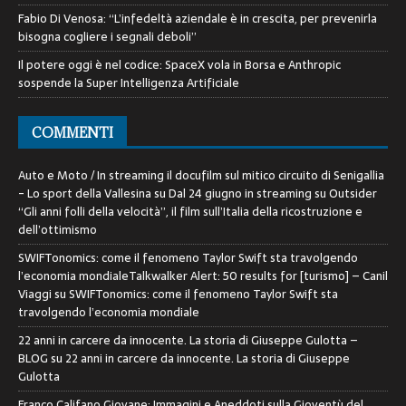
Fabio Di Venosa: “L’infedeltà aziendale è in crescita, per prevenirla
bisogna cogliere i segnali deboli”
Il potere oggi è nel codice: SpaceX vola in Borsa e Anthropic
sospende la Super Intelligenza Artificiale
COMMENTI
Auto e Moto / In streaming il docufilm sul mitico circuito di Senigallia
- Lo sport della Vallesina
su
Dal 24 giugno in streaming su Outsider
“Gli anni folli della velocità”, il film sull’Italia della ricostruzione e
dell’ottimismo
SWIFTonomics: come il fenomeno Taylor Swift sta travolgendo
l’economia mondialeTalkwalker Alert: 50 results for [turismo] – Canil
Viaggi
su
SWIFTonomics: come il fenomeno Taylor Swift sta
travolgendo l’economia mondiale
22 anni in carcere da innocente. La storia di Giuseppe Gulotta –
BLOG
su
22 anni in carcere da innocente. La storia di Giuseppe
Gulotta
Franco Califano Giovane: Immagini e Aneddoti sulla Gioventù del