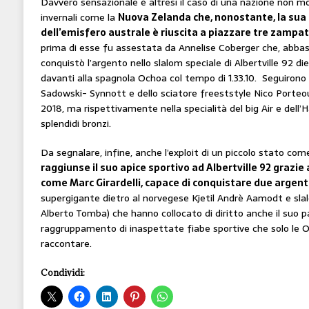
Davvero sensazionale è altresì il caso di una nazione non mo
invernali come la
Nuova Zelanda che, nonostante, la sua 
dell’emisfero australe è riuscita a piazzare tre zampate
prima di esse fu assestata da Annelise Coberger che, abb
conquistò l’argento nello slalom speciale di Albertville 92 di
davanti alla spagnola Ochoa col tempo di 1.33.10. Seguirono 
Sadowski- Synnott e dello sciatore freeststyle Nico Porte
2018, ma rispettivamente nella specialità del big Air e dell
splendidi bronzi.
Da segnalare, infine, anche l’exploit di un piccolo stato come
raggiunse il suo apice sportivo ad Albertville 92 graz
come Marc Girardelli, capace di conquistare due argenti 
supergigante dietro al norvegese Kjetil Andrè Aamodt e slal
Alberto Tomba) che hanno collocato di diritto anche il suo p
raggruppamento di inaspettate fiabe sportive che solo le Ol
raccontare.
Condividi: