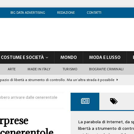
BIG DATA ADVERTISING
REDAZIONE
CONTATTI
COSTUME E SOCIETÀ
MONDO
MODA E LUSSO
ARTE
MADE IN ITALY
TURISMO
BIOGRAFIE CRIMINALI
spazio di libertà a strumento di controllo. Ma un’altra strada è possibile
ebbero arrivare dalle cenerentole
olontè, un attore al di sopra di ogni sospetto
CINEMA
di sostegno
COSTUME/SOCIETÀ
orprese
tà aziendale è in crescita, per prevenirla bisogna cogliere i segnali deboli”
La parabola di Internet, da s
libertà a strumento di contr
 cenerentole