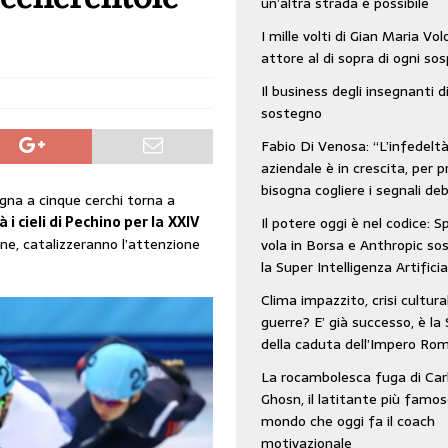
un’altra strada è possibile
: SpaceX vola in Borsa e Anthropic sospende la Super Intelligenza Artificiale
I mille volti di Gian Maria Vo
attore al di sopra di ogni so
Il business degli insegnanti d
 e morto nell’era digitale. Il tempo si era dimenticato di Gillo Dorfles e lui
sostegno
Fabio Di Venosa: “L’infedelt
aziendale è in crescita, per p
bisogna cogliere i segnali deb
gna a cinque cerchi torna a
i cieli di Pechino per la
XXIV
Il potere oggi è nel codice: 
ne, catalizzeranno l’attenzione
vola in Borsa e Anthropic s
la Super Intelligenza Artificia
Clima impazzito, crisi cultura
guerre? E’ già successo, è la 
della caduta dell’Impero Ro
La rocambolesca fuga di Car
Ghosn, il latitante più famos
mondo che oggi fa il coach
motivazionale