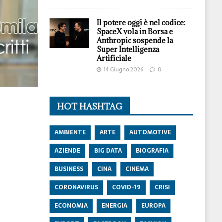
Il potere oggi è nel codice:
SpaceX vola in Borsa e
Anthropic sospende la
Super Intelligenza
Artificiale
14 Giugno 2026
0
HOT HASHTAG
AMBIENTE
ARTE
AUTOMOTIVE
AZIENDE
BIG DATA
BIOGRAFIA
BUSINESS
CINA
CINEMA
CORONAVIRUS
COVID-19
CRISI
ECONOMIA
ENERGIA
EUROPA