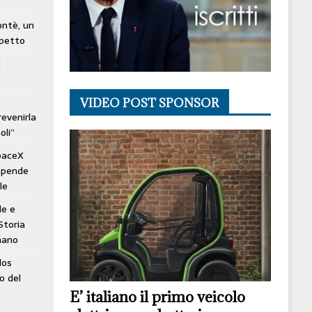
lontè, un
spetto
i
à
VIDEO POST SPONSOR
revenirla
oli”
SpaceX
ospende
le
le e
Storia
mano
los
o del
E’ italiano il primo veicolo