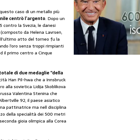
questo caso di un metallo più
nile centrò l’argento
. Dopo un
-5 contro la Svezia, le danesi
o (composto da Helena Lavrsen,
l’ultimo atto del torneo fu la
do l’oro senza troppi rimpianti
ed il primo centro a Cinque
otale di due medaglie “della
ocità Han Pil-hwa che a Innsbruck
 alla sovietica Lidija Skoblikova
a russa Valentina Stenina che
lbertville 92, il paese asiatico
na pattinatrice ma nell disciplina
nzo della specialità dei 500 metri
 seconda gioia olimpica alla Corea