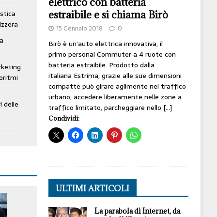
elettrico con batteria
estraibile e si chiama Birò
stica
izzera
15 Gennaio 2018
0
ta
Birò è un’auto elettrica innovativa, il
primo personal Commuter a 4 ruote con
batteria estraibile. Prodotto dalla
rketing
italiana Estrima, grazie alle sue dimensioni
oritmi
compatte può girare agilmente nel traffico
urbano, accedere liberamente nelle zone a
i delle
traffico limitato, parcheggiare nello
[…]
Condividi:
ULTIMI ARTICOLI
La parabola di Internet, da