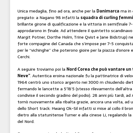
Unica medaglia, fino ad ora, anche per la
Danimarca
ma in 
pregiato: a Nagano 98 infatti la
squadra di curling femmi
brillante girone di qualificazione e la vittoria in semifinale 7
approdarono in finale. Ad attendere il quintetto scandinav
Margit Potner, Dorthe Holm, Trine Qvist e Jane Bidstrup) nel
forte compagine del Canada che s’impose per 7-5 conquistan
per le “vichinghe” che poterono gioire per la piazza d’onore 
Cerchi.
A seguire troviamo poi la
Nord Corea che può vantare un t
Neve”
. Autentica eroina nazionale fu la pattinatrice di vel
1964 centrò uno storico argento nei 3000 m chiudendo dietro
fermando le lancette a 5’18’5 (stesso rilevamento dell’altr
condivise il secondo gradino del podio). 28 anni più tardi, ad A
tornò nuovamente alla ribalta grazie, ancora una volta, ad u
dello Short track: Hwang Ok-Sil infatti si mise al collo il bro
dietro alla statunitense Turner e alla cinese Li, regalando la
del Nord.