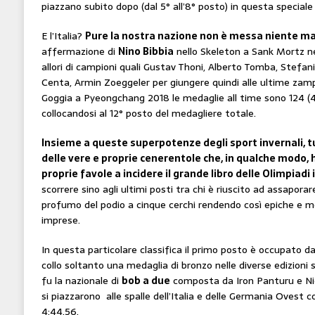
piazzano subito dopo (dal 5° all’8° posto) in questa speciale
E l’Italia?
Pure la nostra nazione non è messa niente ma
affermazione di
Nino Bibbia
nello Skeleton a Sank Mortz ne
allori di campioni quali Gustav Thoni, Alberto Tomba, Stef
Centa, Armin Zoeggeler per giungere quindi alle ultime zam
Goggia a Pyeongchang 2018 le medaglie all time sono 124 (40
collocandosi al 12° posto del medagliere totale.
Insieme a queste superpotenze degli sport invernali, t
delle vere e proprie cenerentole che, in qualche modo, 
proprie favole a incidere il grande libro delle Olimpiadi 
scorrere sino agli ultimi posti tra chi è riuscito ad assaporar
profumo del podio a cinque cerchi rendendo così epiche e me
imprese.
In questa particolare classifica il primo posto è occupato da
collo soltanto una medaglia di bronzo nelle diverse edizioni 
fu la nazionale di
bob a due
composta da Iron Panturu e Ni
si piazzarono alle spalle dell’Italia e delle Germania Ovest 
4:44.56.