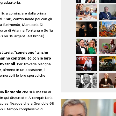
 graduatoria.
le
: a cominciare dalla prima
l 1948, continuando poi con gli
ania Belmondo, Manuaela Di
pate di Arianna Fontana e Sofia
 ori 36 argenti 48 bronzi)
uttavia, “convivono” anche
hanno contribuito con le loro
invernali
. Per trovarle bisogna
e, almeno in un occasione, il
morabili le loro sporadiche
lla
Romania
che si è messa al
sin qui disputate. A conquistarla
colae Neagoe che a Grenoble 68
con il tempo complessivo di