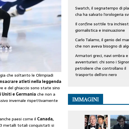
Swatch, il segnatempo di pla
cha ha salvato l’orologeria sv
Il confine sottile tra inchies
giornalistica e insinuazione
Carlo Talamo, il genio del ma
che non aveva bisogno di alg
Armatori greci, navi ombra e
avventurieri: chi sono i Signor
petroliere che controllano il
trasporto dell’oro nero
ia che soltanto le Olimpiadi
nsacrare atleti nella leggenda
eve e del ghiaccio sono state sino
i Uniti e Germania
che non a
IMMAGINI
ssivo invernale rispettivamente
 anche paesi come il
Canada,
3 metalli totali conquistati si