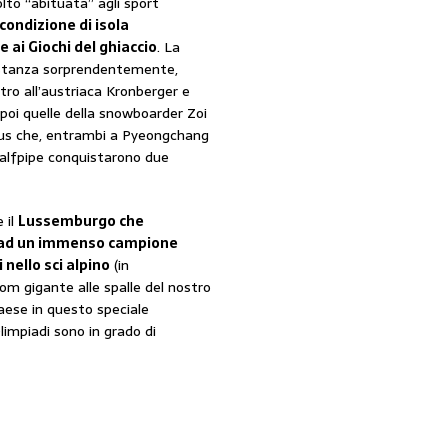
lto “abituata” agli sport
condizione di isola
 ai Giochi del ghiaccio
. La
astanza sorprendentemente,
etro all’austriaca Kronberger e
poi quelle della snowboarder Zoi
ous che, entrambi a Pyeongchang
’Halfpipe conquistarono due
 il
Lussemburgo che
ie ad un immenso campione
nello sci alpino
(in
om gigante alle spalle del nostro
aese in questo speciale
impiadi sono in grado di