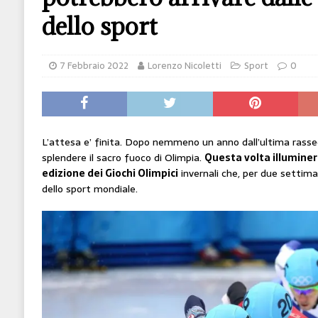
[ 14 Giugno 2026 ]
Il potere oggi è nel codice
dello sport
HI-TECH
[ 7 Febbraio 2020 ]
Nato con l’Austria-Ungheria
7 Febbraio 2022
Lorenzo Nicoletti
Sport
0
viveva nel futuro
ARTE
L’attesa e’ finita. Dopo nemmeno un anno dall’ultima rasse
splendere il sacro fuoco di Olimpia.
Questa volta illuminerà 
edizione dei Giochi Olimpici
invernali che, per due settima
dello sport mondiale.