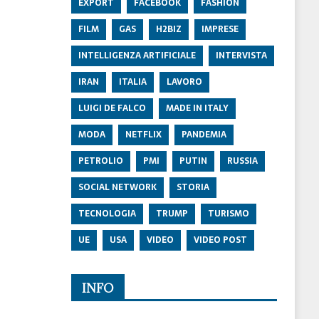
EXPORT
FACEBOOK
FASHION
FILM
GAS
H2BIZ
IMPRESE
INTELLIGENZA ARTIFICIALE
INTERVISTA
IRAN
ITALIA
LAVORO
LUIGI DE FALCO
MADE IN ITALY
MODA
NETFLIX
PANDEMIA
PETROLIO
PMI
PUTIN
RUSSIA
SOCIAL NETWORK
STORIA
TECNOLOGIA
TRUMP
TURISMO
UE
USA
VIDEO
VIDEO POST
INFO