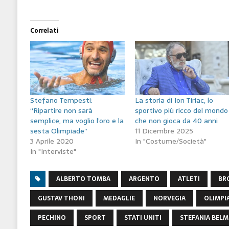
Correlati
Stefano Tempesti:
La storia di Ion Tiriac, lo
“Ripartire non sarà
sportivo più ricco del mondo
semplice, ma voglio l’oro e la
che non gioca da 40 anni
sesta Olimpiade”
11 Dicembre 2025
3 Aprile 2020
In "Costume/Società"
In "Interviste"
ALBERTO TOMBA
ARGENTO
ATLETI
BR
GUSTAV THONI
MEDAGLIE
NORVEGIA
OLIMPIA
PECHINO
SPORT
STATI UNITI
STEFANIA BEL