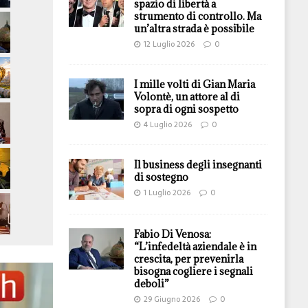
spazio di libertà a
strumento di controllo. Ma
un’altra strada è possibile
12 Luglio 2026
0
I mille volti di Gian Maria
Volontè, un attore al di
sopra di ogni sospetto
4 Luglio 2026
0
Il business degli insegnanti
di sostegno
1 Luglio 2026
0
Fabio Di Venosa:
“L’infedeltà aziendale è in
crescita, per prevenirla
bisogna cogliere i segnali
deboli”
29 Giugno 2026
0