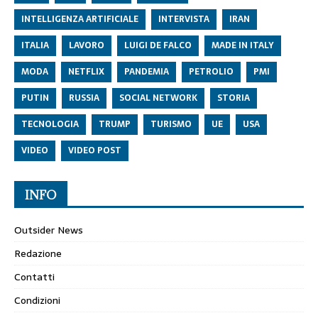
INTELLIGENZA ARTIFICIALE
INTERVISTA
IRAN
ITALIA
LAVORO
LUIGI DE FALCO
MADE IN ITALY
MODA
NETFLIX
PANDEMIA
PETROLIO
PMI
PUTIN
RUSSIA
SOCIAL NETWORK
STORIA
TECNOLOGIA
TRUMP
TURISMO
UE
USA
VIDEO
VIDEO POST
INFO
Outsider News
Redazione
Contatti
Condizioni