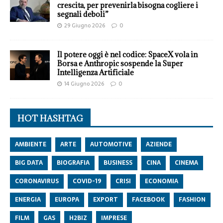
crescita, per prevenirla bisogna cogliere i
segnali deboli”
29 Giugno 2026
0
Il potere oggi è nel codice: SpaceX vola in
Borsa e Anthropic sospende la Super
Intelligenza Artificiale
14 Giugno 2026
0
HOT HASHTAG
AMBIENTE
ARTE
AUTOMOTIVE
AZIENDE
BIG DATA
BIOGRAFIA
BUSINESS
CINA
CINEMA
CORONAVIRUS
COVID-19
CRISI
ECONOMIA
ENERGIA
EUROPA
EXPORT
FACEBOOK
FASHION
FILM
GAS
H2BIZ
IMPRESE