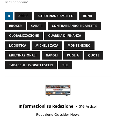
In "Economia"
APPLE
AUTOFINANZIAMENTO
BOND
BROKER
CARATI
CONTRABBANDO SIGARETTE
GLOBALIZZAZIONE
GUARDIA DI FINANZA
LOGISTICA
MICHELE ZAZA
MONTENEGRO
MULTINAZIONALI
NAPOLI
PUGLIA
QUOTE
TABACCHI LAVORATI ESTERI
TLE
Informazioni su Redazione
316 Articoli
Redazione Outsider News.