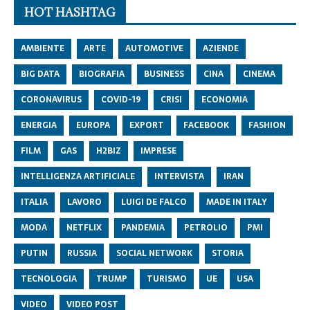
HOT HASHTAG
AMBIENTE
ARTE
AUTOMOTIVE
AZIENDE
BIG DATA
BIOGRAFIA
BUSINESS
CINA
CINEMA
CORONAVIRUS
COVID-19
CRISI
ECONOMIA
ENERGIA
EUROPA
EXPORT
FACEBOOK
FASHION
FILM
GAS
H2BIZ
IMPRESE
INTELLIGENZA ARTIFICIALE
INTERVISTA
IRAN
ITALIA
LAVORO
LUIGI DE FALCO
MADE IN ITALY
MODA
NETFLIX
PANDEMIA
PETROLIO
PMI
PUTIN
RUSSIA
SOCIAL NETWORK
STORIA
TECNOLOGIA
TRUMP
TURISMO
UE
USA
VIDEO
VIDEO POST