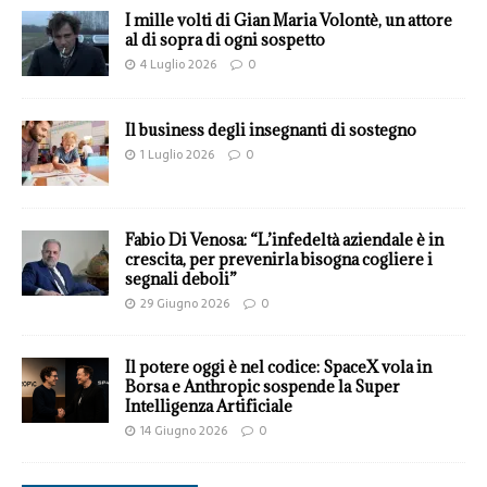
I mille volti di Gian Maria Volontè, un attore
al di sopra di ogni sospetto
4 Luglio 2026
0
Il business degli insegnanti di sostegno
1 Luglio 2026
0
Fabio Di Venosa: “L’infedeltà aziendale è in
crescita, per prevenirla bisogna cogliere i
segnali deboli”
29 Giugno 2026
0
Il potere oggi è nel codice: SpaceX vola in
Borsa e Anthropic sospende la Super
Intelligenza Artificiale
14 Giugno 2026
0