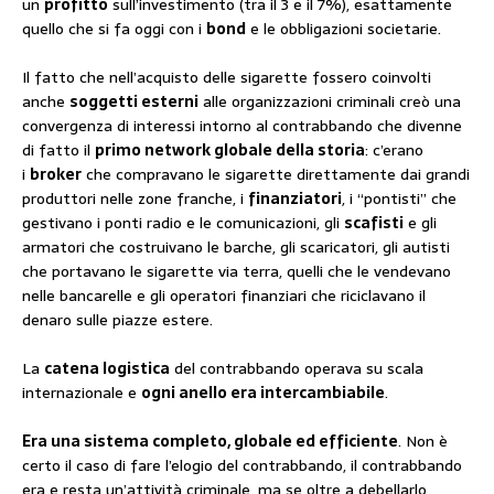
un
profitto
sull’investimento (tra il 3 e il 7%), esattamente
quello che si fa oggi con i
bond
e le obbligazioni societarie.
Il fatto che nell’acquisto delle sigarette fossero coinvolti
anche
soggetti esterni
alle organizzazioni criminali creò una
convergenza di interessi intorno al contrabbando che divenne
di fatto il
primo network globale della storia
: c’erano
i
broker
che compravano le sigarette direttamente dai grandi
produttori nelle zone franche, i
finanziatori
, i “pontisti” che
gestivano i ponti radio e le comunicazioni, gli
scafisti
e gli
armatori che costruivano le barche, gli scaricatori, gli autisti
che portavano le sigarette via terra, quelli che le vendevano
nelle bancarelle e gli operatori finanziari che riciclavano il
denaro sulle piazze estere.
La
catena logistica
del contrabbando operava su scala
internazionale e
ogni anello era intercambiabile
.
Era una sistema completo, globale ed efficiente
. Non è
certo il caso di fare l’elogio del contrabbando, il contrabbando
era e resta un’attività criminale, ma se oltre a debellarlo