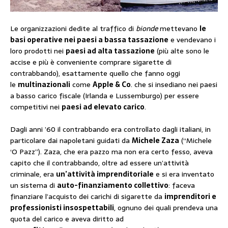
Le organizzazioni dedite al traffico di
bionde
mettevano
le
basi operative nei paesi a bassa tassazione
e vendevano i
loro prodotti nei
paesi ad alta tassazione
(più alte sono le
accise e più è conveniente comprare sigarette di
contrabbando), esattamente quello che fanno oggi
le
multinazionali
come
Apple & Co
. che si insediano nei paesi
a basso carico fiscale (Irlanda e Lussemburgo) per essere
competitivi nei
paesi ad elevato carico
.
Dagli anni ’60 il contrabbando era controllato dagli italiani, in
particolare dai napoletani guidati da
Michele Zaza
(“Michele
‘O Pazz”). Zaza, che era pazzo ma non era certo fesso, aveva
capito che il contrabbando, oltre ad essere un’attività
criminale, era
un’attività imprenditoriale
e si era inventato
un sistema di
auto-finanziamento collettivo
: faceva
finanziare l’acquisto dei carichi di sigarette da
imprenditori e
professionisti insospettabili
, ognuno dei quali prendeva una
quota del carico e aveva diritto ad