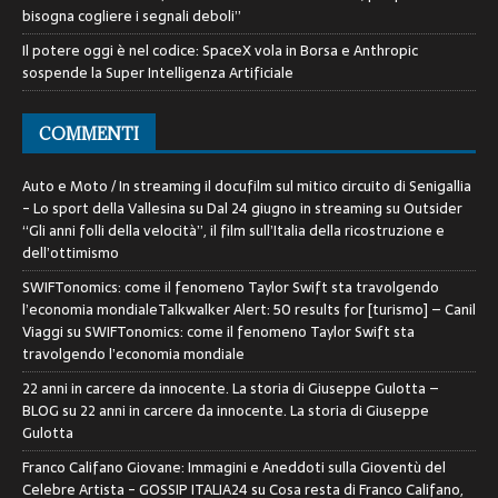
bisogna cogliere i segnali deboli”
Il potere oggi è nel codice: SpaceX vola in Borsa e Anthropic
sospende la Super Intelligenza Artificiale
COMMENTI
Auto e Moto / In streaming il docufilm sul mitico circuito di Senigallia
- Lo sport della Vallesina
su
Dal 24 giugno in streaming su Outsider
“Gli anni folli della velocità”, il film sull’Italia della ricostruzione e
dell’ottimismo
SWIFTonomics: come il fenomeno Taylor Swift sta travolgendo
l’economia mondialeTalkwalker Alert: 50 results for [turismo] – Canil
Viaggi
su
SWIFTonomics: come il fenomeno Taylor Swift sta
travolgendo l’economia mondiale
22 anni in carcere da innocente. La storia di Giuseppe Gulotta –
BLOG
su
22 anni in carcere da innocente. La storia di Giuseppe
Gulotta
Franco Califano Giovane: Immagini e Aneddoti sulla Gioventù del
Celebre Artista - GOSSIP ITALIA24
su
Cosa resta di Franco Califano,