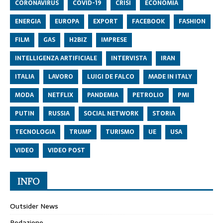
CORONAVIRUS
COVID-19
CRISI
ECONOMIA
ENERGIA
EUROPA
EXPORT
FACEBOOK
FASHION
FILM
GAS
H2BIZ
IMPRESE
INTELLIGENZA ARTIFICIALE
INTERVISTA
IRAN
ITALIA
LAVORO
LUIGI DE FALCO
MADE IN ITALY
MODA
NETFLIX
PANDEMIA
PETROLIO
PMI
PUTIN
RUSSIA
SOCIAL NETWORK
STORIA
TECNOLOGIA
TRUMP
TURISMO
UE
USA
VIDEO
VIDEO POST
INFO
Outsider News
Redazione