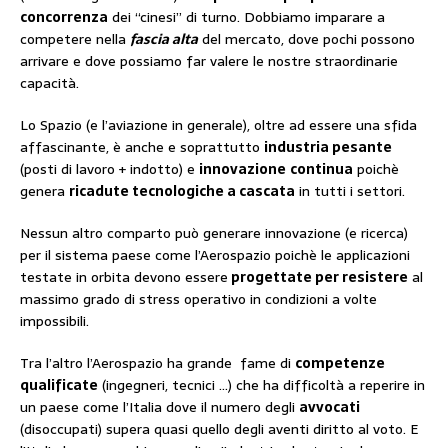
concorrenza
dei “cinesi” di turno. Dobbiamo imparare a
competere nella
fascia alta
del mercato, dove pochi possono
arrivare e dove possiamo far valere le nostre straordinarie
capacità.
Lo Spazio (e l’aviazione in generale), oltre ad essere una sfida
affascinante, è anche e soprattutto
industria pesante
(posti di lavoro + indotto) e
innovazione
continua
poichè
genera
ricadute tecnologiche a cascata
in tutti i settori.
Nessun altro comparto può generare innovazione (e ricerca)
per il sistema paese come l’Aerospazio poichè le applicazioni
testate in orbita devono essere
progettate per resistere
al
massimo grado di stress operativo in condizioni a volte
impossibili.
Tra l’altro l’Aerospazio ha grande fame di
competenze
qualificate
(ingegneri, tecnici …) che ha difficoltà a reperire in
un paese come l’Italia dove il numero degli
avvocati
(disoccupati) supera quasi quello degli aventi diritto al voto. E