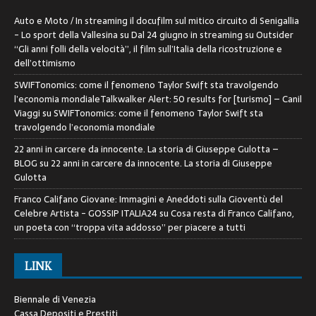
Auto e Moto / In streaming il docufilm sul mitico circuito di Senigallia
- Lo sport della Vallesina
su
Dal 24 giugno in streaming su Outsider
“Gli anni folli della velocità”, il film sull’Italia della ricostruzione e
dell’ottimismo
SWIFTonomics: come il fenomeno Taylor Swift sta travolgendo
l’economia mondialeTalkwalker Alert: 50 results for [turismo] – Canil
Viaggi
su
SWIFTonomics: come il fenomeno Taylor Swift sta
travolgendo l’economia mondiale
22 anni in carcere da innocente. La storia di Giuseppe Gulotta –
BLOG
su
22 anni in carcere da innocente. La storia di Giuseppe
Gulotta
Franco Califano Giovane: Immagini e Aneddoti sulla Gioventù del
Celebre Artista - GOSSIP ITALIA24
su
Cosa resta di Franco Califano,
un poeta con “troppa vita addosso” per piacere a tutti
LINK
Biennale di Venezia
Cassa Depositi e Prestiti