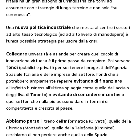
l’Italia ha un gran bisogno di un’industria che torni ad
assumere con strategie di lungo termine e non solo “su
commessa”.
Una
nuova politica industriale
che metta al centro i settori
ad alto tasso tecnologico (ed ad alto livello di manodopera) è
l’unica possibile strategia per uscire dalla crisi.
Collegare
università e aziende per creare quel circolo di
innovazione virtuosa è il primo passo da compiere. Poi servono
fondi
(pubblici e privati) per sostenere i progetti dell’Agenzia
Spaziale Italiana e delle imprese del settore. Fondi che si
potrebbero ampiamente reperire
evitando di finanziare
all’infinito business all’ultima spiaggia come quello dell’acciaio
(leggi Ilva di Taranto) o
evitando di concedere incentivi
a
quei settori che nulla più possono dare in termini di
competitività e crescita al paese.
Abbiamo perso
il treno dell’Informatica (Olivetti), quello della
Chimica (Montedison), quello della Telefonia (Ominitel),
cerchiamo di non perdere anche quello dello Spazio.