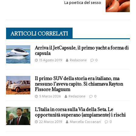
La poetica del sesso
ARTICOLI CORRELATI
Arriva il JetCapsule, il primo yacht a forma di
capsula
15 Agosto 2019
Redazione
0
Il primo SUV della storia era italiano, ma
nessuno l’aveva capito. Si chiamava Rayton
Fissore Magnum
5 Marzo 2026
Redazione
0
L’Italia in corsa sulla Via della Seta. Le
opportunità superano (ampiamente) i rischi
22 Marzo 2019
Marcella Coccanari
0