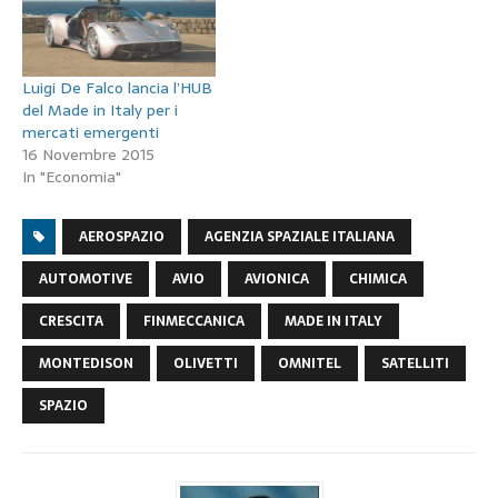
Luigi De Falco lancia l’HUB
del Made in Italy per i
mercati emergenti
16 Novembre 2015
In "Economia"
AEROSPAZIO
AGENZIA SPAZIALE ITALIANA
AUTOMOTIVE
AVIO
AVIONICA
CHIMICA
CRESCITA
FINMECCANICA
MADE IN ITALY
MONTEDISON
OLIVETTI
OMNITEL
SATELLITI
SPAZIO