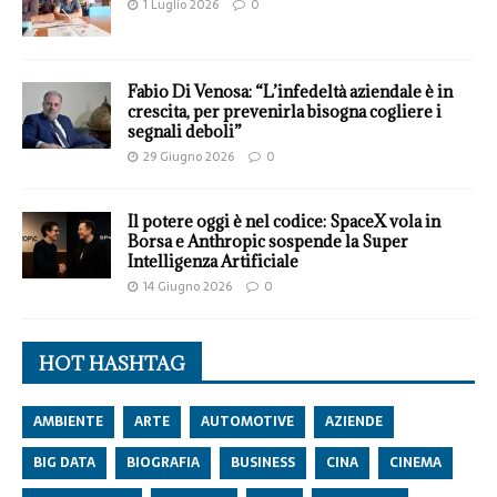
1 Luglio 2026
0
Fabio Di Venosa: “L’infedeltà aziendale è in
crescita, per prevenirla bisogna cogliere i
segnali deboli”
29 Giugno 2026
0
Il potere oggi è nel codice: SpaceX vola in
Borsa e Anthropic sospende la Super
Intelligenza Artificiale
14 Giugno 2026
0
HOT HASHTAG
AMBIENTE
ARTE
AUTOMOTIVE
AZIENDE
BIG DATA
BIOGRAFIA
BUSINESS
CINA
CINEMA