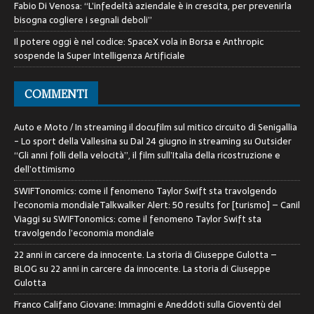
Fabio Di Venosa: “L’infedeltà aziendale è in crescita, per prevenirla
bisogna cogliere i segnali deboli”
Il potere oggi è nel codice: SpaceX vola in Borsa e Anthropic
sospende la Super Intelligenza Artificiale
COMMENTI
Auto e Moto / In streaming il docufilm sul mitico circuito di Senigallia
- Lo sport della Vallesina
su
Dal 24 giugno in streaming su Outsider
“Gli anni folli della velocità”, il film sull’Italia della ricostruzione e
dell’ottimismo
SWIFTonomics: come il fenomeno Taylor Swift sta travolgendo
l’economia mondialeTalkwalker Alert: 50 results for [turismo] – Canil
Viaggi
su
SWIFTonomics: come il fenomeno Taylor Swift sta
travolgendo l’economia mondiale
22 anni in carcere da innocente. La storia di Giuseppe Gulotta –
BLOG
su
22 anni in carcere da innocente. La storia di Giuseppe
Gulotta
Franco Califano Giovane: Immagini e Aneddoti sulla Gioventù del