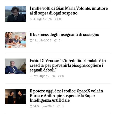
I mille volti di Gian Maria Volontè, un attore
al di sopra di ogni sospetto
4 Luglio 2026
0
Il business degli insegnanti di sostegno
1 Luglio 2026
0
Fabio Di Venosa: “L’infedeltà aziendale è in
crescita, per prevenirla bisogna cogliere i
segnali deboli”
29 Giugno 2026
0
Il potere oggi è nel codice: SpaceX vola in
Borsa e Anthropic sospende la Super
Intelligenza Artificiale
14 Giugno 2026
0