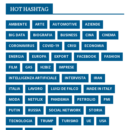
HOT HASHTAG
AMBIENTE
ARTE
AUTOMOTIVE
AZIENDE
BIG DATA
BIOGRAFIA
BUSINESS
CINA
CINEMA
CORONAVIRUS
COVID-19
CRISI
ECONOMIA
ENERGIA
EUROPA
EXPORT
FACEBOOK
FASHION
FILM
GAS
H2BIZ
IMPRESE
INTELLIGENZA ARTIFICIALE
INTERVISTA
IRAN
ITALIA
LAVORO
LUIGI DE FALCO
MADE IN ITALY
MODA
NETFLIX
PANDEMIA
PETROLIO
PMI
PUTIN
RUSSIA
SOCIAL NETWORK
STORIA
TECNOLOGIA
TRUMP
TURISMO
UE
USA