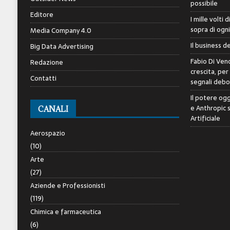
possibile
Editore
I mille volti 
sopra di ogn
Media Company 4.0
Il business d
Big Data Advertising
Fabio Di Veno
Redazione
crescita, per
Contatti
segnali debol
Il potere ogg
e Anthropic 
CANALI
Artificiale
Aerospazio
(10)
Arte
(27)
Aziende e Professionisti
(119)
Chimica e farmaceutica
(6)