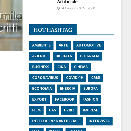
Artificiale
14 Giugno 2026
0
HOT HASHTAG
AMBIENTE
ARTE
AUTOMOTIVE
AZIENDE
BIG DATA
BIOGRAFIA
BUSINESS
CINA
CINEMA
CORONAVIRUS
COVID-19
CRISI
ECONOMIA
ENERGIA
EUROPA
EXPORT
FACEBOOK
FASHION
FILM
GAS
H2BIZ
IMPRESE
INTELLIGENZA ARTIFICIALE
INTERVISTA