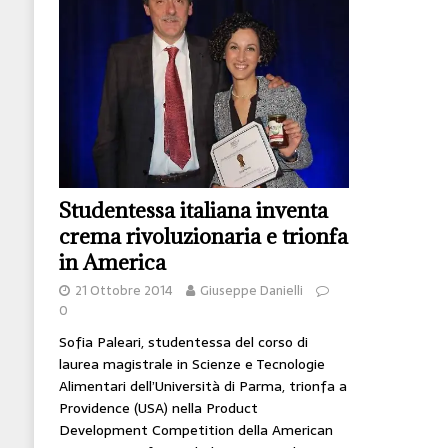
[ 14 Giugno 2026 ]
Il potere oggi è nel codice
HI-TECH
[ 7 Febbraio 2020 ]
Nato con l’Austria-Ungheria
viveva nel futuro
ARTE
Studentessa italiana inventa
crema rivoluzionaria e trionfa
in America
21 Ottobre 2014
Giuseppe Danielli
0
Sofia Paleari, studentessa del corso di
laurea magistrale in Scienze e Tecnologie
Alimentari dell’Università di Parma, trionfa a
Providence (USA) nella Product
Development Competition della American