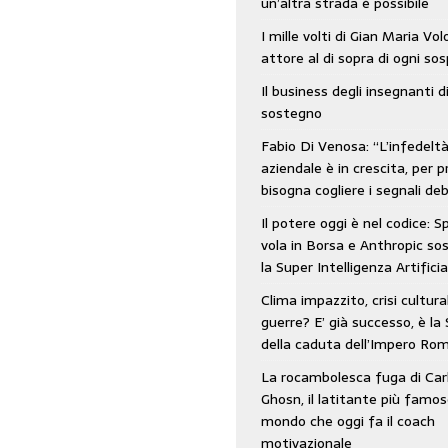
un’altra strada è possibile
: SpaceX vola in Borsa e Anthropic sospende la Super Intelligenza Artificiale
I mille volti di Gian Maria Vo
attore al di sopra di ogni so
Il business degli insegnanti d
 e morto nell’era digitale. Il tempo si era dimenticato di Gillo Dorfles e lui
sostegno
Fabio Di Venosa: “L’infedelt
aziendale è in crescita, per p
bisogna cogliere i segnali deb
Il potere oggi è nel codice: 
vola in Borsa e Anthropic s
la Super Intelligenza Artificia
Clima impazzito, crisi cultura
guerre? E’ già successo, è la 
della caduta dell’Impero Ro
La rocambolesca fuga di Car
Ghosn, il latitante più famos
mondo che oggi fa il coach
motivazionale