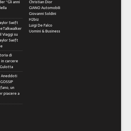
er “Gli anni
Christian Dior
della
GIANO Automobili
Giovanni Soldini
H2biz
ylor Swift
Luigi De Falco
leTalkwalker
Uomini & Business
il Viaggi
su
ylor Swift
le
toria di
 in carcere
 Gulotta
e Aneddoti
- GOSSIP
ifano, un
r piacere a