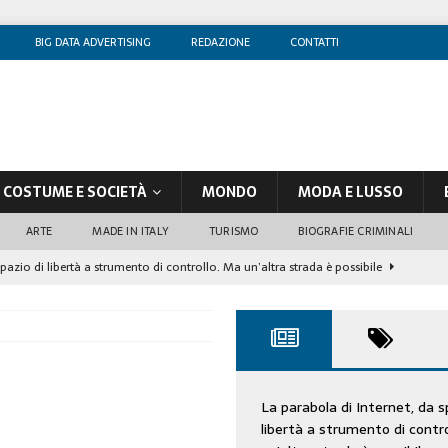
BIG DATA ADVERTISING
REDAZIONE
CONTATTI
COSTUME E SOCIETÀ
MONDO
MODA E LUSSO
ARTE
MADE IN ITALY
TURISMO
BIOGRAFIE CRIMINALI
spazio di libertà a strumento di controllo. Ma un’altra strada è possibile
olontè, un attore al di sopra di ogni sospetto
CINEMA
di sostegno
COSTUME/SOCIETÀ
tà aziendale è in crescita, per prevenirla bisogna cogliere i segnali deboli”
La parabola di Internet, da s
libertà a strumento di contr