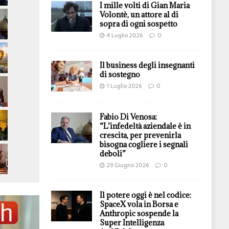
I mille volti di Gian Maria
Volontè, un attore al di
sopra di ogni sospetto
4 Luglio 2026
0
Il business degli insegnanti
di sostegno
1 Luglio 2026
0
Fabio Di Venosa:
“L’infedeltà aziendale è in
crescita, per prevenirla
bisogna cogliere i segnali
deboli”
29 Giugno 2026
0
Il potere oggi è nel codice:
SpaceX vola in Borsa e
Anthropic sospende la
Super Intelligenza