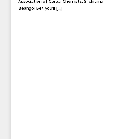
Association of Cereal Chemists. Si chiama
Beango! Bet you’ll
[…]