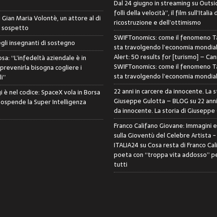
Dal 24 giugno in streaming su Outsid
folli della velocità”, il film sull’Italia 
di Gian Maria Volontè, un attore al di
ricostruzione e dell’ottimismo
i sospetto
SWIFTonomics: come il fenomeno Ta
egli insegnanti di sostegno
sta travolgendo l’economia mondia
Alert: 50 results for [turismo] – Can
sa: “L’infedeltà aziendale è in
SWIFTonomics: come il fenomeno Ta
 prevenirla bisogna cogliere i
sta travolgendo l’economia mondia
i”
22 anni in carcere da innocente. La s
i è nel codice: SpaceX vola in Borsa
Giuseppe Gulotta – BLOG
su
22 anni
sospende la Super Intelligenza
da innocente. La storia di Giuseppe
Franco Califano Giovane: Immagini 
sulla Gioventù del Celebre Artista 
ITALIA24
su
Cosa resta di Franco Cal
poeta con “troppa vita addosso” pe
tutti