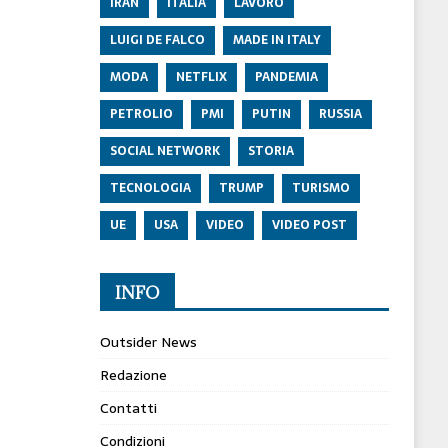
IRAN
ITALIA
LAVORO
LUIGI DE FALCO
MADE IN ITALY
MODA
NETFLIX
PANDEMIA
PETROLIO
PMI
PUTIN
RUSSIA
SOCIAL NETWORK
STORIA
TECNOLOGIA
TRUMP
TURISMO
UE
USA
VIDEO
VIDEO POST
INFO
Outsider News
Redazione
Contatti
Condizioni