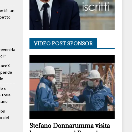
lontè, un
spetto
i
à
VIDEO POST SPONSOR
revenirla
oli”
SpaceX
ospende
le
le e
Storia
mano
los
o del
Stefano Donnarumma visita