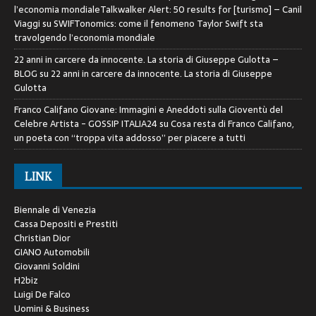
l’economia mondialeTalkwalker Alert: 50 results for [turismo] – Canil
Viaggi
su
SWIFTonomics: come il fenomeno Taylor Swift sta
travolgendo l’economia mondiale
22 anni in carcere da innocente. La storia di Giuseppe Gulotta –
BLOG
su
22 anni in carcere da innocente. La storia di Giuseppe
Gulotta
Franco Califano Giovane: Immagini e Aneddoti sulla Gioventù del
Celebre Artista - GOSSIP ITALIA24
su
Cosa resta di Franco Califano,
un poeta con “troppa vita addosso” per piacere a tutti
LINK
Biennale di Venezia
Cassa Depositi e Prestiti
Christian Dior
GIANO Automobili
Giovanni Soldini
H2biz
Luigi De Falco
Uomini & Business