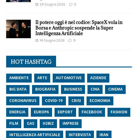
29 Giugno 2026
0
Il potere oggi è nel codice: SpaceX vola in
Borsa e Anthropic sospende la Super
Intelligenza Artificiale
14 Giugno 2026
0
HOT HASHTAG
AMBIENTE
ARTE
AUTOMOTIVE
AZIENDE
BIG DATA
BIOGRAFIA
BUSINESS
CINA
CINEMA
CORONAVIRUS
COVID-19
CRISI
ECONOMIA
ENERGIA
EUROPA
EXPORT
FACEBOOK
FASHION
FILM
GAS
H2BIZ
IMPRESE
INTELLIGENZA ARTIFICIALE
INTERVISTA
IRAN