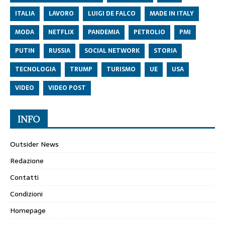
ITALIA
LAVORO
LUIGI DE FALCO
MADE IN ITALY
MODA
NETFLIX
PANDEMIA
PETROLIO
PMI
PUTIN
RUSSIA
SOCIAL NETWORK
STORIA
TECNOLOGIA
TRUMP
TURISMO
UE
USA
VIDEO
VIDEO POST
INFO
Outsider News
Redazione
Contatti
Condizioni
Homepage