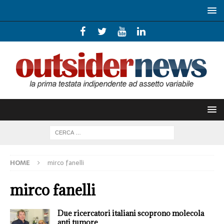
HOME
mirco fanelli
mirco fanelli
Due ricercatori italiani scoprono molecola
anti tumore