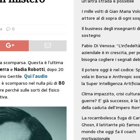
un’altra strada è possibile
: SpaceX vola in Borsa e Anthropic sospende la Super Intelligenza Artificiale
I mille volti di Gian Maria Vo
attore al di sopra di ogni so
Il business degli insegnanti d
 e morto nell’era digitale. Il tempo si era dimenticato di Gillo Dorfles e lui
ia
0
sostegno
Fabio Di Venosa: “L’infedelt
aziendale è in crescita, per p
bisogna cogliere i segnali deb
la scomparsa. Questa è l’ultima
erra
e
Nadia Robotti
, dopo 20
Il potere oggi è nel codice: 
nino Gentile.
Qui l’audio
vola in Borsa e Anthropic s
 è scomparso nel nulla più di
80
la Super Intelligenza Artificia
e perché sulle sorti del fisico
Clima impazzito, crisi cultura
iva.
guerre? E’ già successo, è la 
della caduta dell’Impero Ro
La rocambolesca fuga di Car
Ghosn, il latitante più famos
mondo che oggi fa il coach
motivazionale