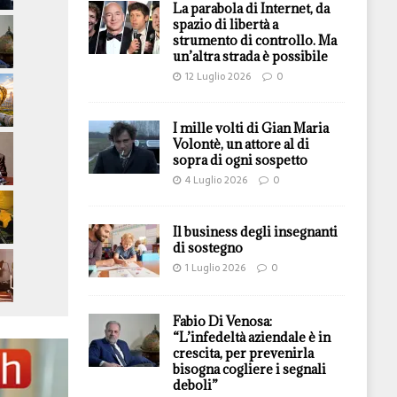
La parabola di Internet, da
spazio di libertà a
strumento di controllo. Ma
un’altra strada è possibile
12 Luglio 2026
0
I mille volti di Gian Maria
Volontè, un attore al di
sopra di ogni sospetto
4 Luglio 2026
0
Il business degli insegnanti
di sostegno
1 Luglio 2026
0
Fabio Di Venosa:
“L’infedeltà aziendale è in
crescita, per prevenirla
bisogna cogliere i segnali
deboli”