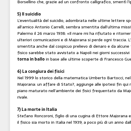
Borsellino che, grazie ad un confronto calligrafico, smentì l’i
5) Il suicidio
L’eventualità del suicidio, adombrata nelle ultime lettere sp
all’amico Antonio Carrelli, sembra smentita dall’ultima miss
Palermo il 26 marzo 1938: «Il mare mi ha rifiutato e ritor
ulteriori comunicazioni e di Majorana si perde ogni traccia. 
smentita anche dal cospicuo prelievo di denaro e da alcune 
fisico sarebbe stato avvistato a Napoli nei giorni successiv
torna in ballo
in base alle ultime scoperte di Francesco Gue
6) La congiura dei fisici
Nel 1999 lo storico della matematica Umberto Bartocci, ne
Majorana: un affare di Stato?, aggiunge alle ipotesi fin qui
piano maturato nell’ambiente dei fisici frequentato da Majo
rivale.
7) La morte in Italia
Stefano Roncoroni, figlio di una cugina di Ettore Majorana e
il fisico sia morto in Italia nel 1939, a poco più di un anno d