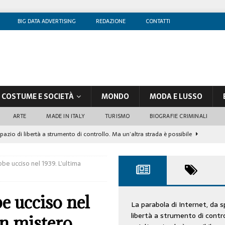
BIG DATA ADVERTISING
REDAZIONE
CONTATTI
COSTUME E SOCIETÀ
MONDO
MODA E LUSSO
ARTE
MADE IN ITALY
TURISMO
BIOGRAFIE CRIMINALI
spazio di libertà a strumento di controllo. Ma un’altra strada è possibile
be ucciso nel 1939. L’ultima
olontè, un attore al di sopra di ogni sospetto
CINEMA
di sostegno
COSTUME/SOCIETÀ
e ucciso nel
tà aziendale è in crescita, per prevenirla bisogna cogliere i segnali deboli”
La parabola di Internet, da s
libertà a strumento di contr
un mistero