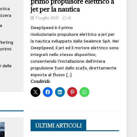
primo propulsore elettrico a
jet per la nautica
stica
izzera
7 Luglio 2021
0
ta
DeepSpeed è il primo
rivoluzionario propulsore elettrico a jet per
la nautica sviluppato dalla Sealence SpA. Nei
rketing
DeepSpeed, il jet ed il motore elettrico sono
oritmi
integrati nello stesso dispositivo,
consentendo l’installazione dell’intera
i delle
propulsione fuori dallo scafo, direttamente
esposta al flusso
[…]
Condividi:
ULTIMI ARTICOLI