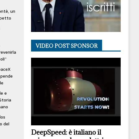
lontè, un
spetto
i
à
VIDEO POST SPONSOR
revenirla
oli”
SpaceX
ospende
le
le e
Storia
mano
los
o del
DeepSpeed: è italiano il