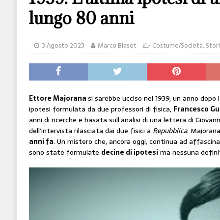
[ 14 Giugno 2026 ]
Il potere oggi è nel codice
lungo 80 anni
HI-TECH
[ 7 Febbraio 2020 ]
Nato con l’Austria-Ungheria
3 Agosto 2023
Marco Blaset
Costume/Società
,
Stor
viveva nel futuro
ARTE
Ettore Majorana
si sarebbe ucciso nel 1939, un anno dopo 
ipotesi formulata da due professori di fisica,
Francesco Gu
anni di ricerche e basata sull’analisi di una lettera di Giovan
dell’intervista rilasciata dai due fisici a
Repubblica
. Majorana
anni fa
. Un mistero che, ancora oggi, continua ad affascinar
sono state formulate
decine di ipotesi
ma nessuna definit