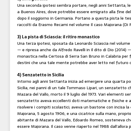
Una seconda ipotesi sembra portare, negli anni Settanta, le
a Buenos Aires, dove potrebbe essere emigrato alla fine de
dopo il soggiorno in Germania. Portano a questa pista le t
raccolti da Erasmo Recami nel volume Il caso Majorana (Di R
3) La pista di Sciascia: il ritiro monastico
Una terza ipotesi, sposata da Leonardo Sciascia nel volume
— e ripresa anche da Alfredo Ravelli in Il dito di Dio (2014) —, 
monastica nella Certosa di Serra San Bruno in Calabria per fu
destini che una tale mente potrebbe aver letto nel futuro d
4) Senzatetto in Sicilia
Intorno agli anni Settanta inizia ad emergere una quarta pos
Sicilia, nei panni di un tale Tommaso Lipari, un senzatetto ch
Mazara del Vallo, morto il 9 luglio del 1973. Vari elementi sem
senzatetto aveva eccellenti doti matematiche e fisiche e ai
risolvere i compiti scolastici; aveva un bastone con incisa la
Majorana, 5 agosto 1906, e una cicatrice sulla mano, proprio
abitante di Mazara del Vallo, Edoardo Romeo, sosteneva che
essere Majorana. Il caso venne riaperto nel 1988 dall’allora 