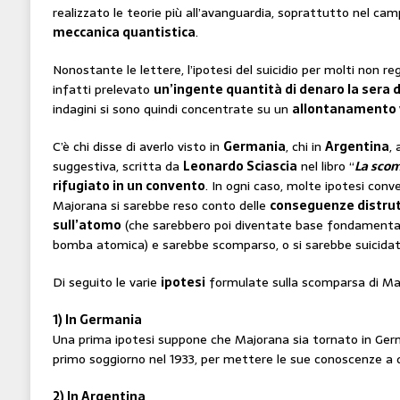
realizzato le teorie più all’avanguardia, soprattutto nel ca
meccanica quantistica
.
Nonostante le lettere, l’ipotesi del suicidio per molti non 
infatti prelevato
un’ingente quantità di denaro la sera 
indagini si sono quindi concentrate su un
allontanamento 
C’è chi disse di averlo visto in
Germania
, chi in
Argentina
, 
suggestiva, scritta da
Leonardo Sciascia
nel libro “
La scom
rifugiato in un convento
. In ogni caso, molte ipotesi con
Majorana si sarebbe reso conto delle
conseguenze distrut
sull’atomo
(che sarebbero poi diventate base fondamentale
bomba atomica) e sarebbe scomparso, o si sarebbe suicidat
Di seguito le varie
ipotesi
formulate sulla scomparsa di Ma
1) In Germania
Una prima ipotesi suppone che Majorana sia tornato in Ger
primo soggiorno nel 1933, per mettere le sue conoscenze a d
2) In Argentina