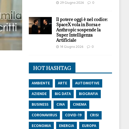
29 Giugno 2026
0
Il potere oggi è nel codice:
SpaceX vola in Borsa e
Anthropic sospende la
Super Intelligenza
Artificiale
14 Giugno 2026
0
HOT HASHTAG
AMBIENTE
ARTE
AUTOMOTIVE
AZIENDE
BIG DATA
BIOGRAFIA
BUSINESS
CINA
CINEMA
CORONAVIRUS
COVID-19
CRISI
ECONOMIA
ENERGIA
EUROPA