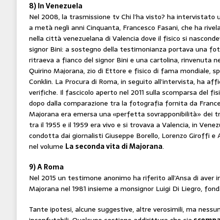
8) In Venezuela
Nel 2008, la trasmissione tv Chi l’ha visto? ha intervistato 
a metà negli anni Cinquanta, Francesco Fasani, che ha rivel
nella città venezuelana di Valencia dove il fisico si nasconde
signor Bini: a sostegno della testimonianza portava una fot
ritraeva a fianco del signor Bini e una cartolina, rinvenuta n
Quirino Majorana, zio di Ettore e fisico di fama mondiale, sp
Conklin. La Procura di Roma, in seguito all’intervista, ha affid
verifiche. Il fascicolo aperto nel 2011 sulla scomparsa del fis
dopo dalla comparazione tra la fotografia fornita da Franc
Majorana era emersa una «perfetta sovrapponibilità» dei t
tra il 1955 e il 1959 era vivo e si trovava a Valencia, in Vene
condotta dai giornalisti Giuseppe Borello, Lorenzo Giroffi e
nel volume
La seconda vita di Majorana
.
9) A Roma
Nel 2015 un testimone anonimo ha riferito all’Ansa di aver
Majorana nel 1981 insieme a monsignor Luigi Di Liegro, fond
Tante ipotesi, alcune suggestive, altre verosimili, ma nessu
inconfutabili. Qualcuno sostiene addirittura che sia
scompar