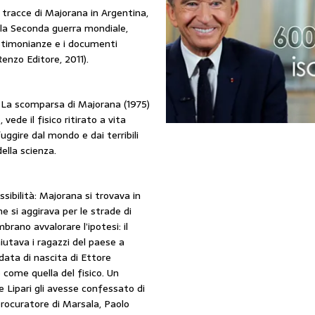
 tracce di Majorana in Argentina,
lla Seconda guerra mondiale,
estimonianze e i documenti
enzo Editore, 2011).
 La scomparsa di Majorana (1975)
vede il fisico ritirato a vita
ggire dal mondo e dai terribili
ella scienza.
sibilità: Majorana si trovava in
e si aggirava per le strade di
brano avvalorare l’ipotesi: il
utava i ragazzi del paese a
 data di nascita di Ettore
 come quella del fisico. Un
 Lipari gli avesse confessato di
procuratore di Marsala, Paolo