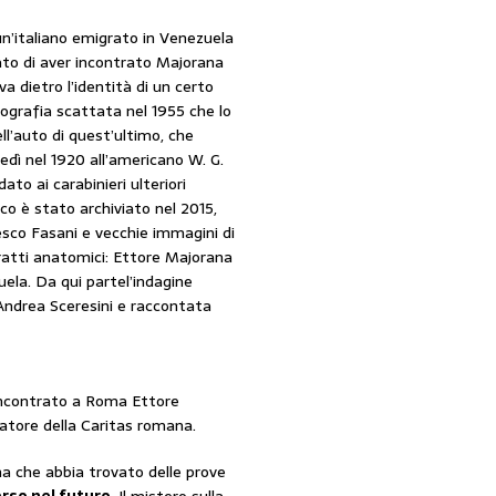
un’italiano emigrato in Venezuela
ato di aver incontrato Majorana
va dietro l’identità di un certo
ografia scattata nel 1955 che lo
ell’auto di quest’ultimo, che
edì nel 1920 all’americano W. G.
ato ai carabinieri ulteriori
ico è stato archiviato nel 2015,
esco Fasani e vecchie immagini di
ratti anatomici: Ettore Majorana
zuela. Da qui parte
l’indagine
 Andrea Sceresini e raccontata
 incontrato a Roma Ettore
atore della Caritas romana.
na che abbia trovato delle prove
so nel futuro
. Il mistero sulla