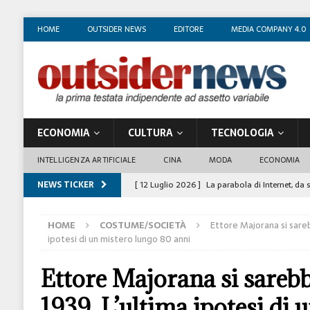
HOME
OUTSIDER NEWS
EDITORE
MEDIA COMPANY 4.0
ECONOMIA
CULTURA
TECNOLOGIA
INTELLIGENZA ARTIFICIALE
CINA
MODA
ECONOMIA
NEWS TICKER
[ 12 Luglio 2026 ]
La parabola di Internet, da 
COSTUME/SOCIETÀ
HOME
COSTUME/SOCIETÀ
Ettore Majorana si sareb
[ 4 Luglio 2026 ]
I mille volti di Gian Maria V
ipotesi di un mistero lungo 80 anni
[ 1 Luglio 2026 ]
Il business degli insegnanti 
Ettore Majorana si sarebb
[ 29 Giugno 2026 ]
Fabio Di Venosa: “L’infedel
1939. L’ultima ipotesi di 
ECONOMIA