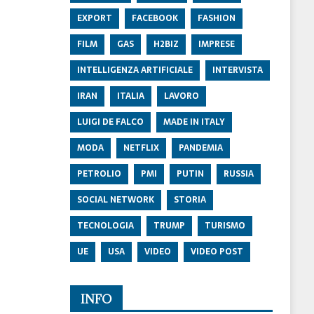
EXPORT
FACEBOOK
FASHION
FILM
GAS
H2BIZ
IMPRESE
INTELLIGENZA ARTIFICIALE
INTERVISTA
IRAN
ITALIA
LAVORO
LUIGI DE FALCO
MADE IN ITALY
MODA
NETFLIX
PANDEMIA
PETROLIO
PMI
PUTIN
RUSSIA
SOCIAL NETWORK
STORIA
TECNOLOGIA
TRUMP
TURISMO
UE
USA
VIDEO
VIDEO POST
INFO