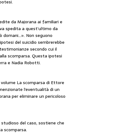
potesi.
edite da Majorana ai familiari e
iva spedita a quest’ultimo da
nerò domani…». Non seguono
L’ipotesi del suicidio sembrerebbe
testimonianze secondo cui il
i alla scomparsa. Questa ipotesi
rra e Nadia Robotti.
l volume La scomparsa di Ettore
 menzionate l’eventualità di un
rana per eliminare un pericoloso
 studioso del caso, sostiene che
alla scomparsa.