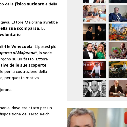
mpo della
fisica nucleare
e della
reggeva: Ettore Majorana avrebbe
della sua scomparsa
. Le
volontario
.
altri in
Venezuela
. L’ipotesi più
parsa di Majorana
“, lo vede
vergono su un fatto: Ettore
tive delle sue scoperte
 per la costruzione della
o, per questo motivo.
jorana:
mania, dove era stato per un
isposizione del Terzo Reich.