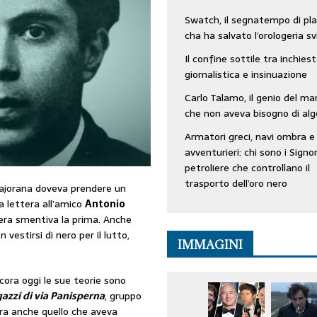
Swatch, il segnatempo di pla
cha ha salvato l’orologeria sv
Il confine sottile tra inchies
giornalistica e insinuazione
Carlo Talamo, il genio del ma
che non aveva bisogno di alg
Armatori greci, navi ombra e
avventurieri: chi sono i Signor
petroliere che controllano il
trasporto dell’oro nero
jorana doveva prendere un
a lettera all’amico
Antonio
era smentiva la prima. Anche
 vestirsi di nero per il lutto,
IMMAGINI
cora oggi le sue teorie sono
azzi di via Panisperna
, gruppo
era anche quello che aveva